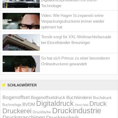
Technologie
Video: Wie Hagen Sczepanski seine
Verpackungsdruckerei immer wieder
optimiert hat
Texsib sorgt für XXL-Weihnachtsfassade
bei Einzelhändler Breuninger
So hat sich Primus zu einer besonderen
Onlinedruckerei gewandelt
SCHLAGWÖRTER
Bogenoffset
Bogenoffsetdruck
Buchbinderei
Buchdruck
Digitaldruck
Druck
BVDM
Buchverlage
Direct Mail
Druckindustrie
Druckerei
Druckfarbe
Druckmaschinen
Drucktechnik