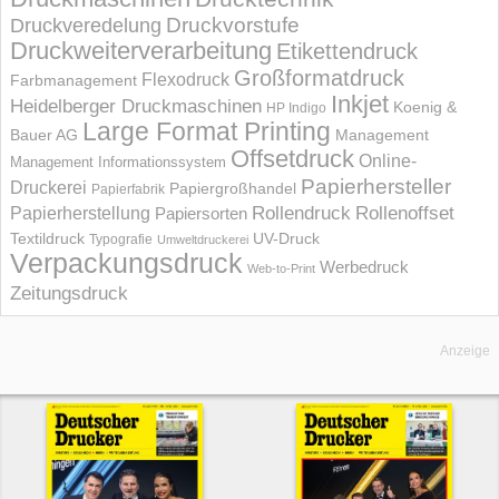
Druckvorstufe
Druckveredelung
Druckweiterverarbeitung
Etikettendruck
Großformatdruck
Flexodruck
Farbmanagement
Inkjet
Heidelberger Druckmaschinen
Koenig &
HP Indigo
Large Format Printing
Bauer AG
Management
Offsetdruck
Online-
Management Informations­system
Papierhersteller
Druckerei
Papiergroßhandel
Papierfabrik
Rollendruck
Rollenoffset
Papierherstellung
Papiersorten
UV-Druck
Textildruck
Typografie
Umweltdruckerei
Verpackungsdruck
Werbedruck
Web-to-Print
Zeitungsdruck
Anzeige