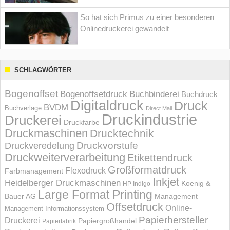
So hat sich Primus zu einer besonderen
Onlinedruckerei gewandelt
SCHLAGWÖRTER
Bogenoffset
Bogenoffsetdruck
Buchbinderei
Buchdruck
Digitaldruck
Druck
BVDM
Buchverlage
Direct Mail
Druckindustrie
Druckerei
Druckfarbe
Druckmaschinen
Drucktechnik
Druckvorstufe
Druckveredelung
Druckweiterverarbeitung
Etikettendruck
Großformatdruck
Flexodruck
Farbmanagement
Inkjet
Heidelberger Druckmaschinen
Koenig &
HP Indigo
Large Format Printing
Bauer AG
Management
Offsetdruck
Online-
Management Informations­system
Papierhersteller
Druckerei
Papiergroßhandel
Papierfabrik