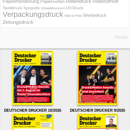
Rollendruck
Rollenoffset
Papierherstellung
Papiersorten
UV-Druck
Textildruck
Typografie
Umweltdruckerei
Verpackungsdruck
Werbedruck
Web-to-Print
Zeitungsdruck
Anzeige
DEUTSCHER DRUCKER 10/2026
DEUTSCHER DRUCKER 9/2026