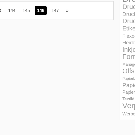
Dru
3
144
145
146
147
»
Druc
Druc
Etik
Flexo
Heid
Inkj
For
Manage
Offs
Papierf
Papi
Papier
Textil
Ver
Werbe