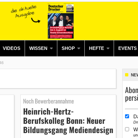
VIDEOS
WISSEN
SHOP
HEFTE
EVENTS
46
NE
Abon
pers
Noch Bewerberannahme
Heinrich-Hertz-
D
Berufskolleg Bonn: Neuer
Dr
Bildungsgang Mediendesign
W
un