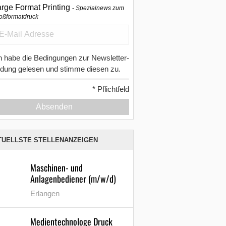
arge Format Printing
Spezialnews zum
oßformatdruck
h habe die Bedingungen zur Newsletter-
dung gelesen und stimme diesen zu.
*
Pflichtfeld
Absenden
TUELLSTE STELLENANZEIGEN
Maschinen- und
Anlagenbediener (m/w/d)
Erlangen
Medientechnologe Druck