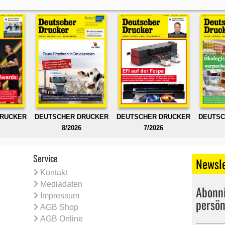
DRUCKER
DEUTSCHER DRUCKER
DEUTSCHER DRUCKER
DEUTSC
8/2026
7/2026
Service
Newsle
Kontakt
Mediadaten
Abonni
Impressum
persön
AGB Shop
AGB Online