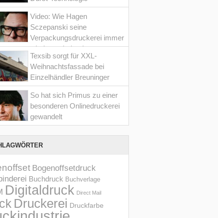
Video: Wie Hagen
Sczepanski seine
Verpackungsdruckerei immer
wieder optimiert hat
Texsib sorgt für XXL-
Weihnachtsfassade bei
Einzelhändler Breuninger
So hat sich Primus zu einer
besonderen Onlinedruckerei
gewandelt
HLAGWÖRTER
noffset
Bogenoffsetdruck
inderei
Buchdruck
Buchverlage
Digitaldruck
M
Direct Mail
Druckerei
ck
Druckfarbe
ckindustrie