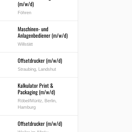
(m/w/d)
Föhren
Maschinen- und
Anlagenbediener (m/w/d)
Willstätt
Offsetdrucker (m/w/d)
Straubing, Landshut
Kalkulator Print &
Packaging (m/w/d)
Röbel/Müritz, Berlin,
Hamburg
Offsetdrucker (m/w/d)