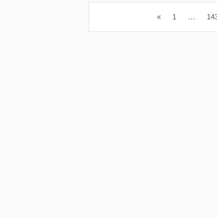
«
1
…
14