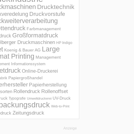
ckmaschinen
Drucktechnik
Druckvorstufe
kveredelung
kweiterverarbeitung
ettendruck
Farbmanagement
Großformatdruck
druck
elberger Druckmaschinen
HP Indigo
et
Large
Koenig & Bauer AG
mat Printing
Management
ment Informations­system
etdruck
Online-Druckerei
Papiergroßhandel
abrik
erhersteller
Papierherstellung
Rollendruck
Rollenoffset
sorten
UV-Druck
druck
Typografie
Umweltdruckerei
packungsdruck
Web-to-Print
Zeitungsdruck
druck
Anzeige