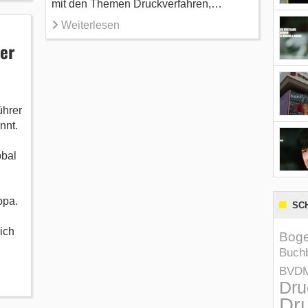
mit den Themen Druckverfahren,…
Weiterlesen
er
ührer
nnt.
obal
opa.
SC
ich
Boge
Buchb
BVD
Dru
Dru