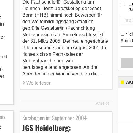
Die Fachschule für Gestaltung am
L
Heinrich-Hertz-Berufskolleg der Stadt
Gr
Bonn (HHB) nimmt noch Bewerber für
-
den Weiterbildungsgang Staatlich
in
geprüfte Gestalter/in (Fachrichtung
Ic
*
Mediendesign) an. Anmeldeschluss ist
Der
Anmel
der 31. März 2005. Der neu eingerichtete
Bildungsgang startet im August 2005. Er
richtet sich an Fachkräfte der
tend
Medienbranche und wird
berufsbegleitend angeboten. An drei
00
Abenden in der Woche vertiefen die…
er
AK
Weiterlesen
Anzeige
ens
Kursbeginn im September 2004
:
JGS Heidelberg: