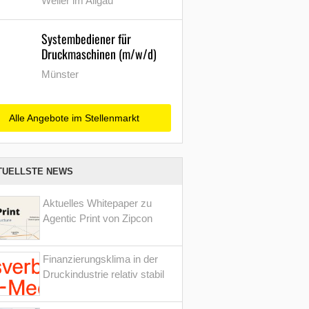
Weiler im Allgäu
Systembediener für
Druckmaschinen (m/w/d)
Münster
Alle Angebote im Stellenmarkt
TUELLSTE NEWS
Aktuelles Whitepaper zu
Agentic Print von Zipcon
Finanzierungsklima in der
Druckindustrie relativ stabil