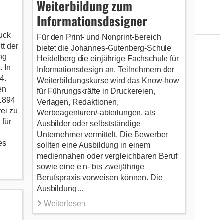
e
Weiterbildung zum
Informationsdesigner
uck
Für den Print- und Nonprint-Bereich
tt der
bietet die Johannes-Gutenberg-Schule
ng
Heidelberg die einjährige Fachschule für
. In
Informationsdesign an. Teilnehmern der
4.
Weiterbildungskurse wird das Know-how
en
für Führungskräfte in Druckereien,
 1894
Verlagen, Redaktionen,
ei zu
Werbeagenturen/-abteilungen, als
 für
Ausbilder oder selbstständige
Unternehmer vermittelt. Die Bewerber
es
sollten eine Ausbildung in einem
mediennahen oder vergleichbaren Beruf
sowie eine ein- bis zweijährige
Berufspraxis vorweisen können. Die
Ausbildung…
Weiterlesen