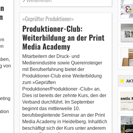
Weiterlesen
an
n
»Geprüfter Produktioner«
Produktioner-Club:
Weiterbildung an der Print
um
Media Academy
en
Mitarbeitern der Druck- und
aben,
Medienindustrie sowie Quereinsteiger
g von
mit Berufserfahrung bietet der
Produktioner-Club eine Weiterbildung
AK
zum »Geprüften
Produktioner/Produktioner -Club« an.
Dies ist bereits der zehnte Kurs, den der
eting
Verband durchführt. Im September
beginnt das mittlerweile 10.
tion
berufsbegleitende Seminar an der Print
Media Academy in Heidelberg. Inhaltlich
beschäftigt sich der Kurs unter anderem