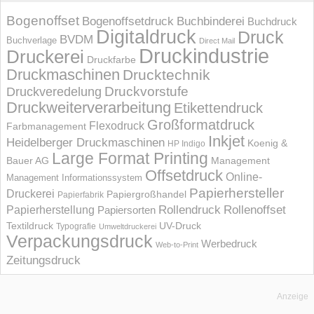
Bogenoffset
Bogenoffsetdruck
Buchbinderei
Buchdruck
Digitaldruck
Druck
BVDM
Buchverlage
Direct Mail
Druckindustrie
Druckerei
Druckfarbe
Druckmaschinen
Drucktechnik
Druckvorstufe
Druckveredelung
Druckweiterverarbeitung
Etikettendruck
Großformatdruck
Flexodruck
Farbmanagement
Inkjet
Heidelberger Druckmaschinen
Koenig &
HP Indigo
Large Format Printing
Bauer AG
Management
Offsetdruck
Online-
Management Informations­system
Papierhersteller
Druckerei
Papiergroßhandel
Papierfabrik
Rollendruck
Rollenoffset
Papierherstellung
Papiersorten
UV-Druck
Textildruck
Typografie
Umweltdruckerei
Verpackungsdruck
Werbedruck
Web-to-Print
Zeitungsdruck
Anzeige