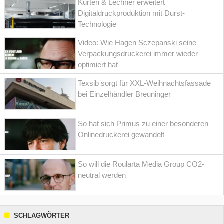
Kürten & Lechner erweitert
Digitaldruckproduktion mit Durst-
Technologie
Video: Wie Hagen Sczepanski seine
Verpackungsdruckerei immer wieder
optimiert hat
Texsib sorgt für XXL-Weihnachtsfassade
bei Einzelhändler Breuninger
So hat sich Primus zu einer besonderen
Onlinedruckerei gewandelt
So will die Roularta Media Group CO2-
neutral werden
SCHLAGWÖRTER