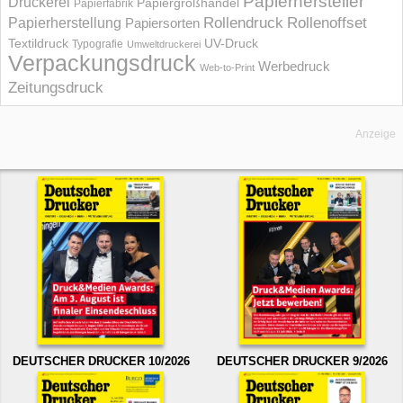
Papierhersteller
Druckerei
Papiergroßhandel
Papierfabrik
Rollendruck
Rollenoffset
Papierherstellung
Papiersorten
UV-Druck
Textildruck
Typografie
Umweltdruckerei
Verpackungsdruck
Werbedruck
Web-to-Print
Zeitungsdruck
Anzeige
DEUTSCHER DRUCKER 10/2026
DEUTSCHER DRUCKER 9/2026