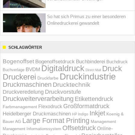
So hat sich Primus zu einer besonderen
Onlinedruckerei gewandelt
SCHLAGWÖRTER
Bogenoffset
Bogenoffsetdruck
Buchbinderei
Buchdruck
Digitaldruck
Druck
BVDM
Buchverlage
Direct Mail
Druckindustrie
Druckerei
Druckfarbe
Druckmaschinen
Drucktechnik
Druckvorstufe
Druckveredelung
Druckweiterverarbeitung
Etikettendruck
Großformatdruck
Flexodruck
Farbmanagement
Inkjet
Heidelberger Druckmaschinen
Koenig &
HP Indigo
Large Format Printing
Bauer AG
Management
Offsetdruck
Online-
Management Informations­system