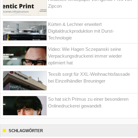
Zipcon
Kürten & Lechner erweitert
Digitaldruckproduktion mit Durst-
Technologie
Video: Wie Hagen Sczepanski seine
Verpackungsdruckerei immer wieder
optimiert hat
Texsib sorgt für XXL-Weihnachtsfassade
bei Einzelhändler Breuninger
So hat sich Primus zu einer besonderen
Onlinedruckerei gewandelt
SCHLAGWÖRTER