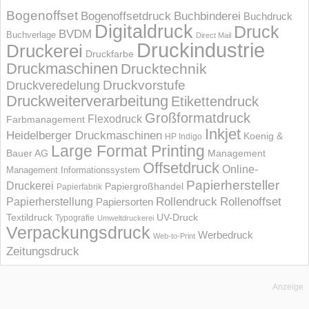
Bogenoffset
Bogenoffsetdruck
Buchbinderei
Buchdruck
Digitaldruck
Druck
BVDM
Buchverlage
Direct Mail
Druckindustrie
Druckerei
Druckfarbe
Druckmaschinen
Drucktechnik
Druckvorstufe
Druckveredelung
Druckweiterverarbeitung
Etikettendruck
Großformatdruck
Flexodruck
Farbmanagement
Inkjet
Heidelberger Druckmaschinen
Koenig &
HP Indigo
Large Format Printing
Bauer AG
Management
Offsetdruck
Online-
Management Informations­system
Papierhersteller
Druckerei
Papiergroßhandel
Papierfabrik
Rollendruck
Rollenoffset
Papierherstellung
Papiersorten
UV-Druck
Textildruck
Typografie
Umweltdruckerei
Verpackungsdruck
Werbedruck
Web-to-Print
Zeitungsdruck
Anzeige