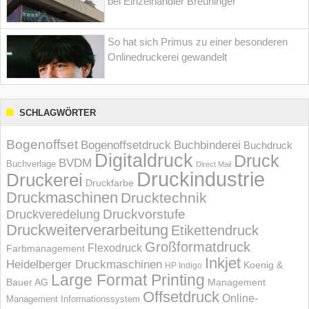
bei Einzelhändler Breuninger
So hat sich Primus zu einer besonderen
Onlinedruckerei gewandelt
SCHLAGWÖRTER
Bogenoffset
Bogenoffsetdruck
Buchbinderei
Buchdruck
Digitaldruck
Druck
BVDM
Buchverlage
Direct Mail
Druckindustrie
Druckerei
Druckfarbe
Druckmaschinen
Drucktechnik
Druckvorstufe
Druckveredelung
Druckweiterverarbeitung
Etikettendruck
Großformatdruck
Flexodruck
Farbmanagement
Inkjet
Heidelberger Druckmaschinen
Koenig &
HP Indigo
Large Format Printing
Bauer AG
Management
Offsetdruck
Online-
Management Informations­system