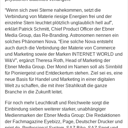
“Wenn sich zwei Sterne nahekommen, setzt die
Verbindung von Materie riesige Energien frei und der
einzelne Stern leuchtet plötzlich unglaublich hell auf”,
erklärt Patrick Schmitt, Chief Product Officer der Ebner
Media Group, das Re-Branding. Astronomen nennen ein
solches Phänomen Nova. “Eine solche Nova entsteht
auch durch die Verbindung der Materie von Commerce
und Marketing sowie der Marken INTERNET WORLD und
W&V”, ergänzt Theresa Roth, Head of Marketing der
Ebner Media Group. Der Mond im Namen soll als Sinnbild
für Pioniergeist und Entdeckertum stehen. Ziel sei es, eine
neue Basis für Handel und Marketing in einer digitalen
Welt zu schaffen, die mit ihrer Strahlkraft die ganze
Branche in die Zukunft leitet.
Für noch mehr Leuchtkraft und Reichweite sorgt die
Einbindung sieben weiterer starker, unabhängiger
Medienmarken der Ebner Media Group: Die Redaktionen
der Fachmagazine Eyebizz, Page, Deutscher Drucker und
print.de, Professional System, SAZ Bike, SAZ Sport und