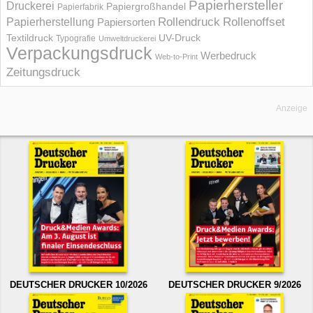
Papierhersteller
Druckerei
Papiergroßhandel
Papierfabrik
Rollendruck
Rollenoffset
Papierherstellung
Papiersorten
UV-Druck
Textildruck
Typografie
Umweltdruckerei
Verpackungsdruck
Werbedruck
Web-to-Print
Zeitungsdruck
Anzeige
DEUTSCHER DRUCKER 10/2026
DEUTSCHER DRUCKER 9/2026