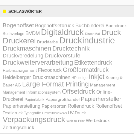
SCHLAGWÖRTER
Bogenoffset
Bogenoffsetdruck
Buchbinderei
Buchdruck
Digitaldruck
Druck
BVDM
Buchverlage
Direct Mail
Druckindustrie
Druckerei
Druckfarbe
Druckmaschinen
Drucktechnik
Druckvorstufe
Druckveredelung
Druckweiterverarbeitung
Etikettendruck
Großformatdruck
Flexodruck
Farbmanagement
Inkjet
Heidelberger Druckmaschinen
Koenig &
HP Indigo
Large Format Printing
Bauer AG
Management
Offsetdruck
Online-
Management Informations­system
Papierhersteller
Druckerei
Papiergroßhandel
Papierfabrik
Rollendruck
Rollenoffset
Papierherstellung
Papiersorten
UV-Druck
Textildruck
Typografie
Umweltdruckerei
Verpackungsdruck
Werbedruck
Web-to-Print
Zeitungsdruck