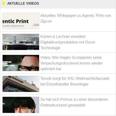
AKTUELLE VIDEOS
Aktuelles Whitepaper zu Agentic Print von
Zipcon
Kürten & Lechner erweitert
Digitaldruckproduktion mit Durst-
Technologie
Video: Wie Hagen Sczepanski seine
Verpackungsdruckerei immer wieder
optimiert hat
Texsib sorgt für XXL-Weihnachtsfassade
bei Einzelhändler Breuninger
So hat sich Primus zu einer besonderen
Onlinedruckerei gewandelt