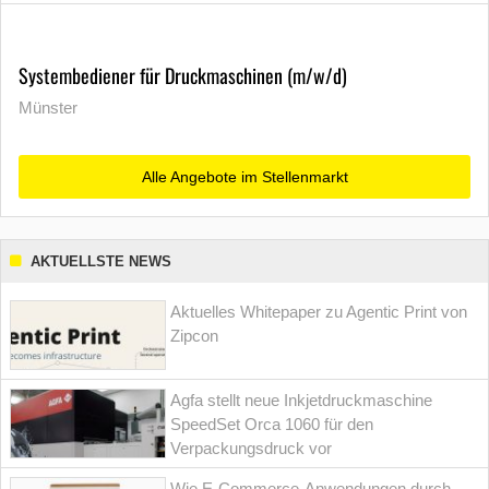
Systembediener für Druckmaschinen (m/w/d)
Münster
Alle Angebote im Stellenmarkt
AKTUELLSTE NEWS
Aktuelles Whitepaper zu Agentic Print von
Zipcon
Agfa stellt neue Inkjetdruckmaschine
SpeedSet Orca 1060 für den
Verpackungsdruck vor
Wie E-Commerce-Anwendungen durch