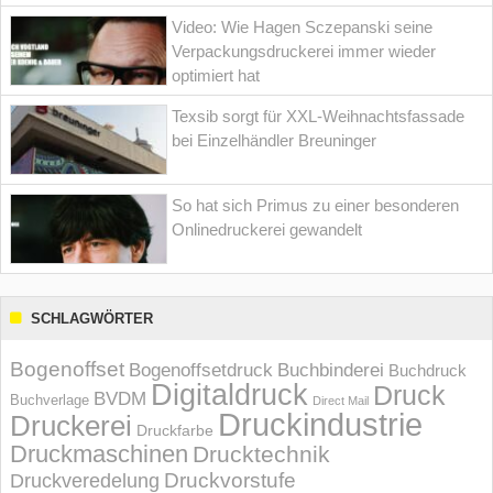
Video: Wie Hagen Sczepanski seine
Verpackungsdruckerei immer wieder
optimiert hat
Texsib sorgt für XXL-Weihnachtsfassade
bei Einzelhändler Breuninger
So hat sich Primus zu einer besonderen
Onlinedruckerei gewandelt
SCHLAGWÖRTER
Bogenoffset
Bogenoffsetdruck
Buchbinderei
Buchdruck
Digitaldruck
Druck
BVDM
Buchverlage
Direct Mail
Druckindustrie
Druckerei
Druckfarbe
Druckmaschinen
Drucktechnik
Druckvorstufe
Druckveredelung