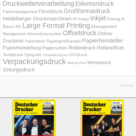
Druckweiterverarbeitung
Etikettendruck
Großformatdruck
Flexodruck
Farbmanagement
Inkjet
Heidelberger Druckmaschinen
Koenig &
HP Indigo
Large Format Printing
Bauer AG
Management
Offsetdruck
Online-
Management Informations­system
Papierhersteller
Druckerei
Papiergroßhandel
Papierfabrik
Rollendruck
Rollenoffset
Papierherstellung
Papiersorten
UV-Druck
Textildruck
Typografie
Umweltdruckerei
Verpackungsdruck
Werbedruck
Web-to-Print
Zeitungsdruck
Anzeige