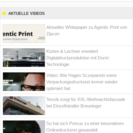
AKTUELLE VIDEOS
Aktuelles Whitepaper zu Agentic Print von
Zipcon
Kürten & Lechner erweitert
Digitaldruckproduktion mit Durst-
Technologie
Video: Wie Hagen Sczepanski seine
Verpackungsdruckerei immer wieder
optimiert hat
Texsib sorgt für XXL-Weihnachtsfassade
bei Einzelhändler Breuninger
So hat sich Primus zu einer besonderen
Onlinedruckerei gewandelt