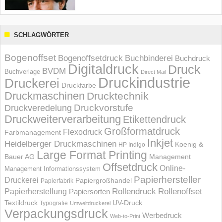
SCHLAGWÖRTER
Bogenoffset
Bogenoffsetdruck
Buchbinderei
Buchdruck
Digitaldruck
Druck
BVDM
Buchverlage
Direct Mail
Druckindustrie
Druckerei
Druckfarbe
Druckmaschinen
Drucktechnik
Druckvorstufe
Druckveredelung
Druckweiterverarbeitung
Etikettendruck
Großformatdruck
Flexodruck
Farbmanagement
Inkjet
Heidelberger Druckmaschinen
Koenig &
HP Indigo
Large Format Printing
Bauer AG
Management
Offsetdruck
Online-
Management Informations­system
Papierhersteller
Druckerei
Papiergroßhandel
Papierfabrik
Rollendruck
Rollenoffset
Papierherstellung
Papiersorten
UV-Druck
Textildruck
Typografie
Umweltdruckerei
Verpackungsdruck
Werbedruck
Web-to-Print