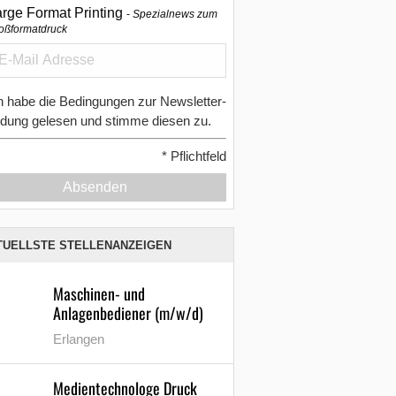
arge Format Printing
Spezialnews zum
oßformatdruck
h habe die Bedingungen zur Newsletter-
dung gelesen und stimme diesen zu.
*
Pflichtfeld
Absenden
TUELLSTE STELLENANZEIGEN
Maschinen- und
Anlagenbediener (m/w/d)
Erlangen
Medientechnologe Druck