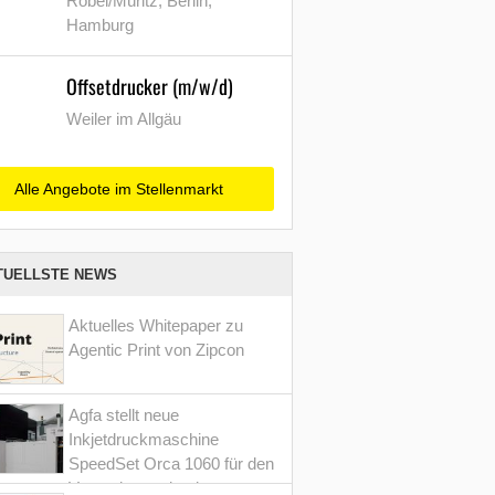
Röbel/Müritz, Berlin,
Hamburg
Offsetdrucker (m/w/d)
Weiler im Allgäu
Alle Angebote im Stellenmarkt
TUELLSTE NEWS
Aktuelles Whitepaper zu
Agentic Print von Zipcon
Agfa stellt neue
Inkjetdruckmaschine
SpeedSet Orca 1060 für den
Verpackungsdruck vor