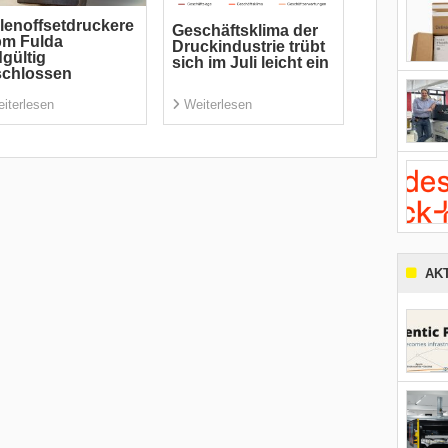
lenoffsetdruckere
Geschäftsklima der
pm Fulda
Druckindustrie trübt
gültig
sich im Juli leicht ein
schlossen
iterlesen
Weiterlesen
AK