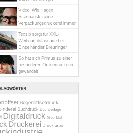
Video: Wie Hagen
Sczepanski seine
Verpackungsdruckerei immer
wieder optimiert hat
Texsib sorgt für XXL-
Weihnachtsfassade bei
Einzelhändler Breuninger
So hat sich Primus zu einer
besonderen Onlinedruckerei
gewandelt
HLAGWÖRTER
noffset
Bogenoffsetdruck
inderei
Buchdruck
Buchverlage
Digitaldruck
M
Direct Mail
Druckerei
ck
Druckfarbe
ckindustrie