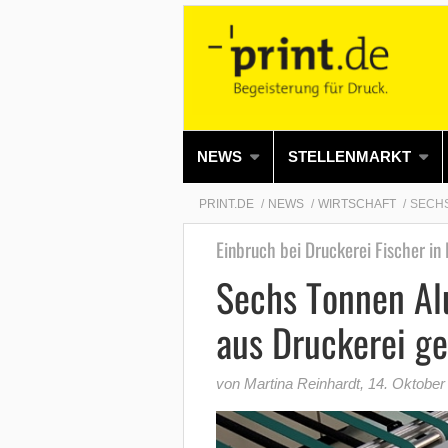
NEWS
STELLENMARKT
PRINT.DE
NEWS
WIRTSCHAFT
SECHS
Einbruch bei Druckerei Fischer in 
Sechs Tonnen Al
aus Druckerei ge
von Martina Reinhardt
,
14. Oktober