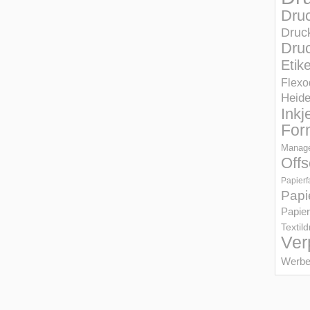
Dru
Druc
Druc
Etik
Flexo
Heid
Inkj
For
Manage
Offs
Papierf
Papi
Papier
Textil
Ver
Werbe