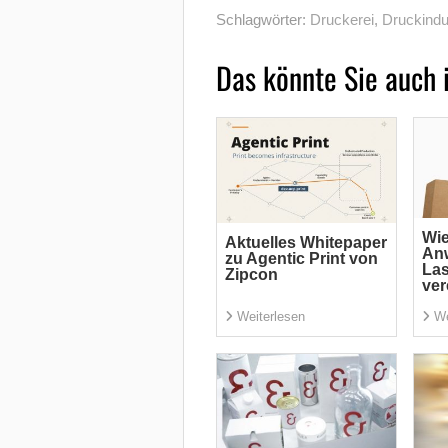
Schlagwörter:
Druckerei
,
Druckindu
Das könnte Sie auch 
Wi
Aktuelles Whitepaper
An
zu Agentic Print von
La
Zipcon
ver
Weiterlesen
We