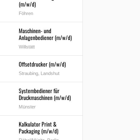
(m/w/d)
Föhren
Maschinen- und
Anlagenbediener (m/w/d)
Willstätt
Offsetdrucker (m/w/d)
Straubing, Landshut
Systembediener für
Druckmaschinen (m/w/d)
Münster
Kalkulator Print &
Packaging (m/w/d)