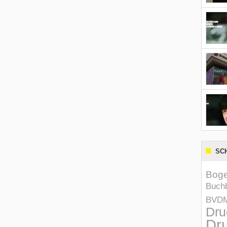
SC
Boge
Buchb
BVD
Dru
Dru