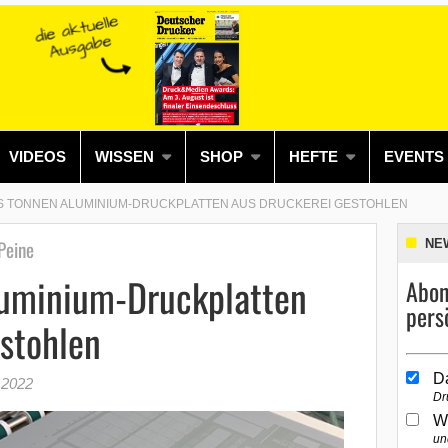
VIDEOS
WISSEN
SHOP
HEFTE
EVENTS
 TONNEN ALUMINIUM-DRUCKPLATTEN AUS DRUCKEREI GESTOHLEN
Peine
NE
uminium-Druckplatten
Abon
pers
stohlen
D
 2022
Dr
W
un