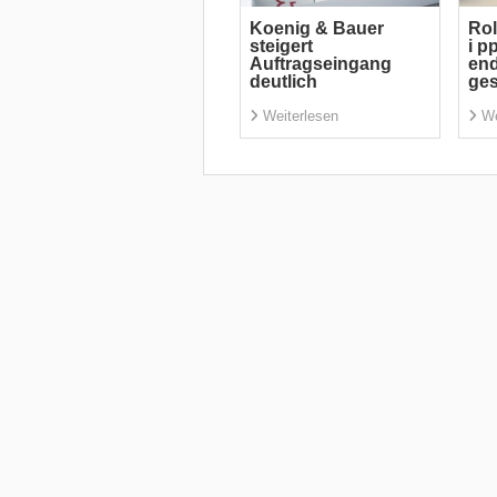
Koenig & Bauer
Rol
steigert
i p
Auftragseingang
end
deutlich
ge
Weiterlesen
We