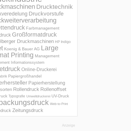
ckmaschinen
Drucktechnik
Druckvorstufe
kveredelung
kweiterverarbeitung
ettendruck
Farbmanagement
Großformatdruck
druck
elberger Druckmaschinen
HP Indigo
et
Large
Koenig & Bauer AG
mat Printing
Management
ment Informations­system
etdruck
Online-Druckerei
Papiergroßhandel
abrik
erhersteller
Papierherstellung
Rollendruck
Rollenoffset
sorten
UV-Druck
druck
Typografie
Umweltdruckerei
packungsdruck
Web-to-Print
Zeitungsdruck
druck
Anzeige