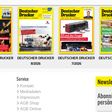
DRUCKER
DEUTSCHER DRUCKER
DEUTSCHER DRUCKER
DEUTSC
8/2026
7/2026
Service
Newsle
Kontakt
Mediadaten
Abonni
Impressum
persön
AGB Shop
AGB Online