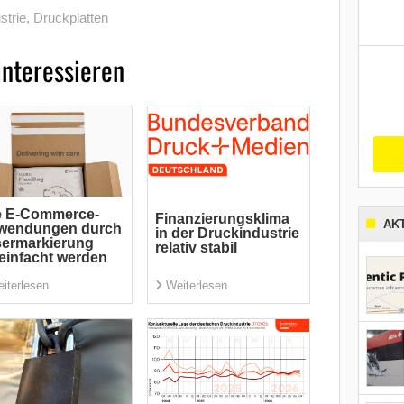
strie
,
Druckplatten
interessieren
e E-Commerce-
Finanzierungsklima
AK
wendungen durch
in der Druckindustrie
sermarkierung
relativ stabil
einfacht werden
iterlesen
Weiterlesen