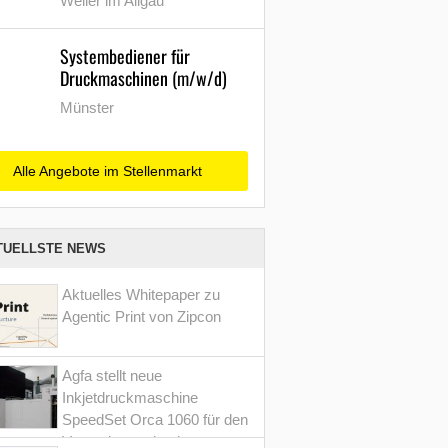
Weiler im Allgäu
Systembediener für
Druckmaschinen (m/w/d)
Münster
Alle Angebote im Stellenmarkt
TUELLSTE NEWS
Aktuelles Whitepaper zu
Agentic Print von Zipcon
Agfa stellt neue
Inkjetdruckmaschine
SpeedSet Orca 1060 für den
Verpackungsdruck vor