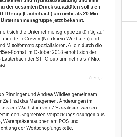
ichkeiten und Hybridausstattung und eine
g der gesamten Druckkapazitäten soll sich
TI Group (Lauterbach) um mehr als 20 Mio.
 Unternehmensgruppe jetzt bekannt.
iert sich die Unternehmensgruppe zukünftig auf
tandorte in Greven (Nordrhein-Westfalen) und
d Mittelformate spezialisieren. Allein durch die
145er-Format im Oktober 2018 erhöht sich der
 Lauterbach der STI Group um mehr als 7 Mio.
ßt.
Anzeige
ob Rinninger und Andrea Wildies gemeinsam
ser Zeit hat das Management Änderungen im
ss ein Wachstum von 7 % realisiert werden
siert in den Segmenten Verpackungslösungen aus
pe, Warenpräsentationen am POS und
entlang der Wertschöpfungskette.