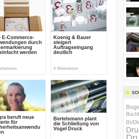
e E-Commerce-
Koenig & Bauer
wendungen durch
steigert
sermarkierung
Auftragseingang
einfacht werden
deutlich
iterlesen
Weiterlesen
SC
Boge
Buchb
ra beruft neue
Bertelsmann plant
BVD
terin für
die Schließung von
cherheitsanwendu
Dru
Vogel Druck
en
Dru