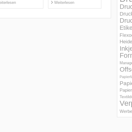
iterlesen
Weiterlesen
Dru
Druc
Druc
Etik
Flexo
Heid
Inkj
For
Manage
Offs
Papierf
Papi
Papier
Textil
Ver
Werbe