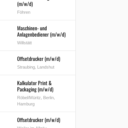
(m/w/d)
Föhren
Maschinen- und
Anlagenbediener (m/w/d)
Willstätt
Offsetdrucker (m/w/d)
Straubing, Landshut
Kalkulator Print &
Packaging (m/w/d)
Röbel/Müritz, Berlin,
Hamburg
Offsetdrucker (m/w/d)