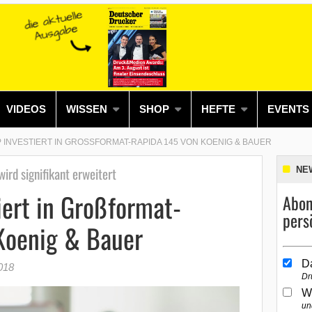
VIDEOS
WISSEN
SHOP
HEFTE
EVENTS
 INVESTIERT IN GROSSFORMAT-RAPIDA 145 VON KOENIG & BAUER
ird signifikant erweitert
NE
iert in Großformat-
Abon
pers
Koenig & Bauer
D
018
Dr
W
un