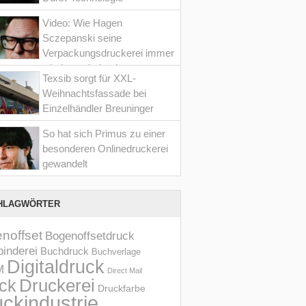
Video: Wie Hagen
Sczepanski seine
Verpackungsdruckerei immer
wieder optimiert hat
Texsib sorgt für XXL-
Weihnachtsfassade bei
Einzelhändler Breuninger
So hat sich Primus zu einer
besonderen Onlinedruckerei
gewandelt
HLAGWÖRTER
noffset
Bogenoffsetdruck
inderei
Buchdruck
Buchverlage
Digitaldruck
M
Direct Mail
Druckerei
ck
Druckfarbe
ckindustrie