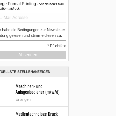
arge Format Printing
Spezialnews zum
oßformatdruck
h habe die Bedingungen zur Newsletter-
dung gelesen und stimme diesen zu.
*
Pflichtfeld
Absenden
TUELLSTE STELLENANZEIGEN
Maschinen- und
Anlagenbediener (m/w/d)
Erlangen
Medientechnologe Druck