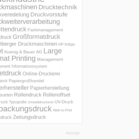
ckmaschinen
Drucktechnik
Druckvorstufe
kveredelung
kweiterverarbeitung
ettendruck
Farbmanagement
Großformatdruck
druck
elberger Druckmaschinen
HP Indigo
et
Large
Koenig & Bauer AG
mat Printing
Management
ment Informations­system
etdruck
Online-Druckerei
Papiergroßhandel
abrik
erhersteller
Papierherstellung
Rollendruck
Rollenoffset
sorten
UV-Druck
druck
Typografie
Umweltdruckerei
packungsdruck
Web-to-Print
Zeitungsdruck
druck
Anzeige