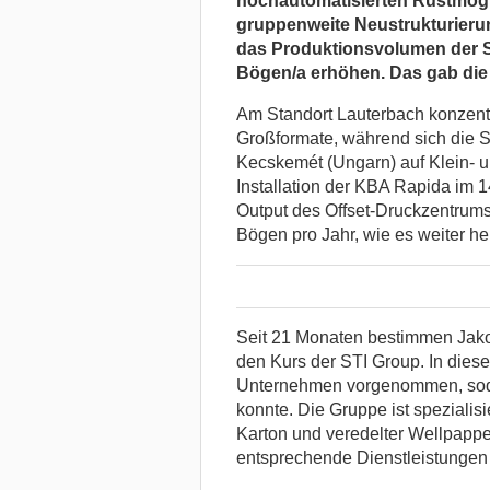
hochautomatisierten Rüstmögl
gruppenweite Neustrukturierun
das Produktionsvolumen der S
Bögen/a erhöhen. Das gab die
Am Standort Lauterbach konzentr
Großformate, während sich die S
Kecskemét (Ungarn) auf Klein- un
Installation der KBA Rapida im 
Output des Offset-Druckzentrums
Bögen pro Jahr, wie es weiter hei
Seit 21 Monaten bestimmen Jak
den Kurs der STI Group. In die
Unternehmen vorgenommen, soda
konnte. Die Gruppe ist speziali
Karton und veredelter Wellpap
entsprechende Dienstleistungen 