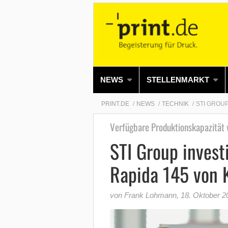
NEWS
STELLENMARKT
PRINT.DE
NEWS
TECHNIK
STI GROUP
Verfügbare Produktionskapazität w
STI Group invest
Rapida 145 von 
von Frank Lohmann
,
18. Oktober 2