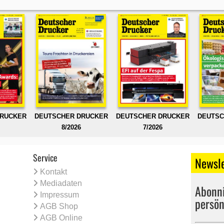
DRUCKER
DEUTSCHER DRUCKER
DEUTSCHER DRUCKER
DEUTSC
8/2026
7/2026
Service
Newsle
Kontakt
Mediadaten
Abonni
Impressum
persön
AGB Shop
AGB Online