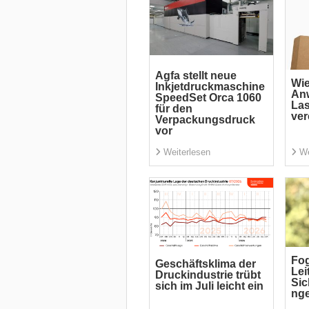
Agfa stellt neue
Wi
Inkjetdruckmaschine
An
SpeedSet Orca 1060
La
für den
ver
Verpackungsdruck
vor
Weiterlesen
We
Fog
Geschäftsklima der
Lei
Druckindustrie trübt
Si
sich im Juli leicht ein
ng