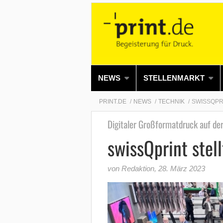
NEWS
STELLENMARKT
PRINT.DE
NEWS
TECHNIK
SWISSQPRI
Digitaler Großformatdruck auf der
swissQprint stell
von Redaktion
,
28. März 2023