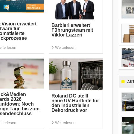
Vision erweitert
Barbieri erweitert
tware für
Führungsteam mit
omatisierte
Viktor Lazzeri
uckprozesse
iterlesen
Weiterlesen
AK
uck&Medien
Roland DG stellt
ards 2026
neue UV-Harttinte für
untdown: Noch
den industriellen
ige Tage bis zum
Dekordruck vor
nsendeschluss
iterlesen
Weiterlesen