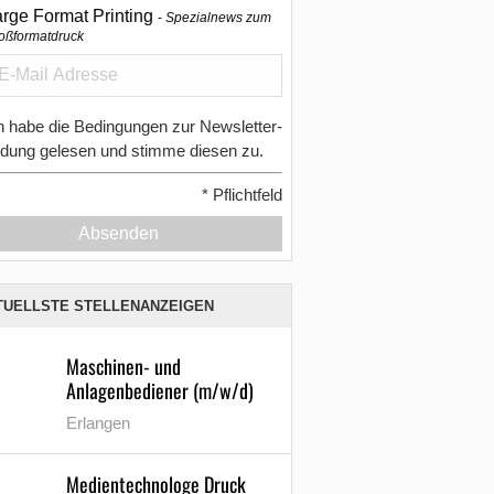
arge Format Printing
Spezialnews zum
oßformatdruck
h habe die Bedingungen zur Newsletter-
dung gelesen und stimme diesen zu.
*
Pflichtfeld
Absenden
TUELLSTE STELLENANZEIGEN
Maschinen- und
Anlagenbediener (m/w/d)
Erlangen
Medientechnologe Druck