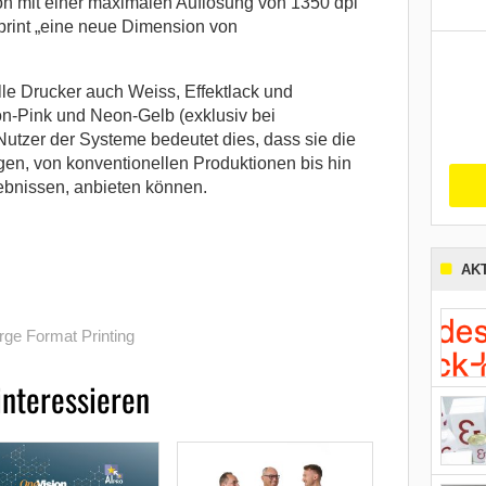
on mit einer maximalen Auflösung von 1350 dpi
print „eine neue Dimension von
lle Drucker auch Weiss, Effektlack und
n-Pink und Neon-Gelb (exklusiv bei
Nutzer der Systeme bedeutet dies, dass sie die
n, von konventionellen Produktionen bis hin
ebnissen, anbieten können.
AK
rge Format Printing
interessieren