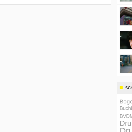
SC
Boge
Buchb
BVD
Dru
Dru