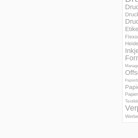
Dru
Druc
Druc
Etik
Flexo
Heid
Inkj
For
Manage
Offs
Papierf
Papi
Papier
Textil
Ver
Werbe