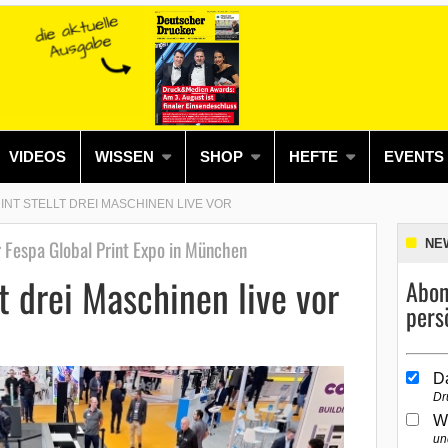
VIDEOS
WISSEN
SHOP
HEFTE
EVENTS
NT STELLT DREI MASCHINEN LIVE VOR
 Fespa Global Print Expo in München
NE
t drei Maschinen live vor
Abon
pers
D
Dr
W
un