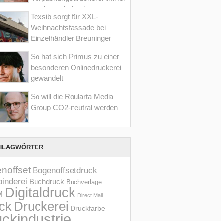
wieder optimiert hat
Texsib sorgt für XXL-
Weihnachtsfassade bei
Einzelhändler Breuninger
So hat sich Primus zu einer
besonderen Onlinedruckerei
gewandelt
So will die Roularta Media
Group CO2-neutral werden
HLAGWÖRTER
noffset
Bogenoffsetdruck
inderei
Buchdruck
Buchverlage
Digitaldruck
M
Direct Mail
Druckerei
ck
Druckfarbe
ckindustrie