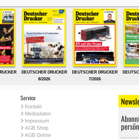
DRUCKER
DEUTSCHER DRUCKER
DEUTSCHER DRUCKER
DEUTSC
8/2026
7/2026
Service
Newsle
Kontakt
Mediadaten
Abonni
Impressum
persön
AGB Shop
AGB Online