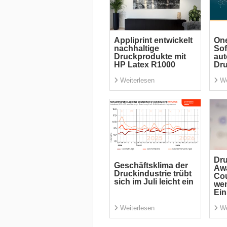
Appliprint entwickelt
One
nachhaltige
Sof
Druckprodukte mit
aut
HP Latex R1000
Dr
Weiterlesen
We
Dr
Geschäftsklima der
Aw
Druckindustrie trübt
Co
sich im Juli leicht ein
wen
Ei
Weiterlesen
We