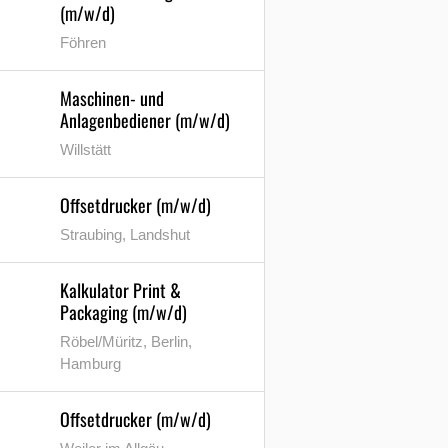
(m/w/d)
Föhren
Maschinen- und
Anlagenbediener (m/w/d)
Willstätt
Offsetdrucker (m/w/d)
Straubing, Landshut
Kalkulator Print &
Packaging (m/w/d)
Röbel/Müritz, Berlin,
Hamburg
Offsetdrucker (m/w/d)