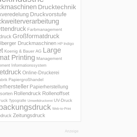
ckmaschinen
Drucktechnik
Druckvorstufe
kveredelung
kweiterverarbeitung
ettendruck
Farbmanagement
Großformatdruck
druck
elberger Druckmaschinen
HP Indigo
et
Large
Koenig & Bauer AG
mat Printing
Management
ment Informations­system
etdruck
Online-Druckerei
Papiergroßhandel
abrik
erhersteller
Papierherstellung
Rollendruck
Rollenoffset
sorten
UV-Druck
druck
Typografie
Umweltdruckerei
packungsdruck
Web-to-Print
Zeitungsdruck
druck
Anzeige