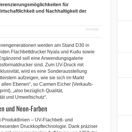
fferenzierungsmöglichkeiten für
rtschaftlichkeit und Nachhaltigkeit der
Anzeige
hinengenerationen werden am Stand D30 in
beiden Flachbettdrucker Nyala und Kudu sowie
 Ergänzend soll eine Anwendungsgalerie
Grossformatdrucker sind. Zum UV-Druck mit
klusivität, wird es eine Sonderausstellung
eistern aufzeigen, wie sie sich im Markt
 allen Ebenen“, so Carmen Eicher (Verkaufs-
rint), „also bezüglich Qualität,
ät und Umweltschutz“.
en und Neon-Farben
-Produktlinien – UV-Flachbett- und
r neuesten Druckkopftechnologie. Dank präziser