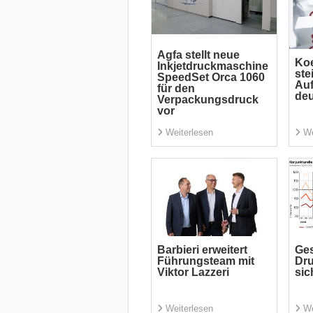
Agfa stellt neue
Koe
Inkjetdruckmaschine
ste
SpeedSet Orca 1060
Auf
für den
deu
Verpackungsdruck
vor
Weiterlesen
We
Barbieri erweitert
Ges
Führungsteam mit
Dru
Viktor Lazzeri
sic
Weiterlesen
We