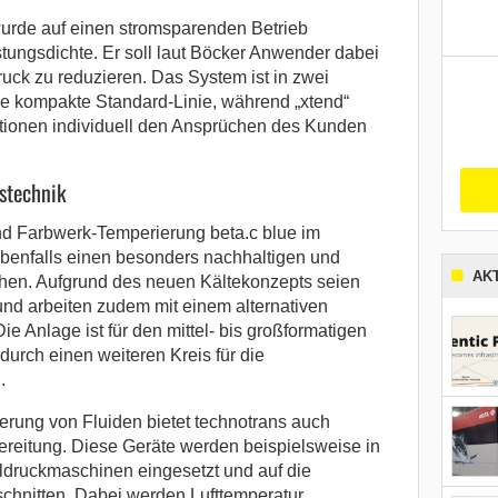
urde auf einen stromsparenden Betrieb
stungsdichte. Er soll laut Böcker Anwender dabei
uck zu reduzieren. Das System ist in zwei
die kompakte Standard-Linie, während „xtend“
tionen individuell den Ansprüchen des Kunden
stechnik
nd Farbwerk-Temperierung beta.c blue im
benfalls einen besonders nachhaltigen und
AK
ichen. Aufgrund des neuen Kältekonzepts seien
 und arbeiten zudem mit einem alternativen
e Anlage ist für den mittel- bis großformatigen
durch einen weiteren Kreis für die
.
rung von Fluiden bietet technotrans auch
bereitung. Diese Geräte werden beispielsweise in
ldruckmaschinen eingesetzt und auf die
hnitten. Dabei werden Lufttemperatur,