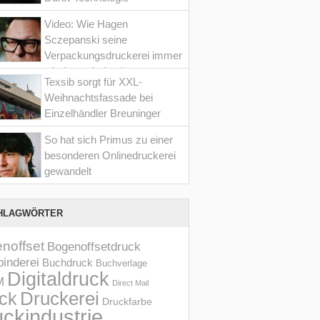
Video: Wie Hagen
Sczepanski seine
Verpackungsdruckerei immer
wieder optimiert hat
Texsib sorgt für XXL-
Weihnachtsfassade bei
Einzelhändler Breuninger
So hat sich Primus zu einer
besonderen Onlinedruckerei
gewandelt
HLAGWÖRTER
noffset
Bogenoffsetdruck
inderei
Buchdruck
Buchverlage
Digitaldruck
M
Direct Mail
Druckerei
ck
Druckfarbe
ckindustrie