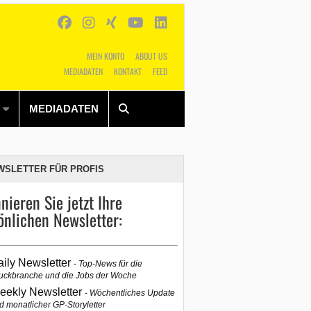
MEIN KONTO
ABOUT US
MEDIADATEN
KONTAKT
FEED
Alles
Shop
SUCHEN
MEDIADATEN
U
WSLETTER FÜR PROFIS
nieren Sie jetzt Ihre
önlichen Newsletter:
aily Newsletter
Top-News für die
uckbranche und die Jobs der Woche
eekly Newsletter
Wöchentliches Update
d monatlicher GP-Storyletter