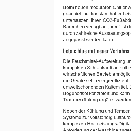
Beim neuen modularen Chiller w
geachtet, bei konstant hoher Lei
unterstützen, ihren CO2-Fußabdr
Baureihen verfügbar: „pure“ ist 
durch zahlreiche Ausstattungsop
angepasst werden kann.
beta.c blue mit neuer Verfahren
Die Feuchtmittel-Aufbereitung u
kompakten Schrankaufbau soll e
wirtschaftlichen Betrieb ermögl
die Geräte sehr energieeffizient
umweltschonenden Kältemittel. Di
Bogenoffset konzipiert und kann 
Trocknerkühlung ergänzt werden
Neben der Kühlung und Temperie
Systeme zur vollständig Luftauf
komplexen Hochleistungs-Digita
Anforderung der Maschine zugesc