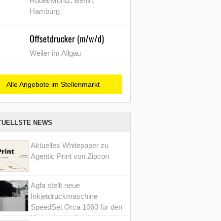
Röbel/Müritz, Berlin,
Hamburg
Offsetdrucker (m/w/d)
Weiler im Allgäu
Alle Angebote im Stellenmarkt
TUELLSTE NEWS
Aktuelles Whitepaper zu
Agentic Print von Zipcon
Agfa stellt neue
Inkjetdruckmaschine
SpeedSet Orca 1060 für den
Verpackungsdruck vor