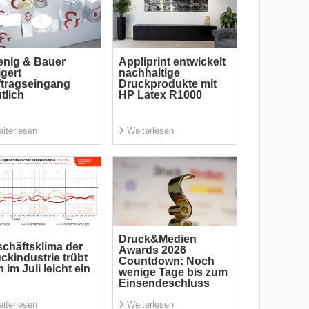
nig & Bauer
Appliprint entwickelt
igert
nachhaltige
tragseingang
Druckprodukte mit
tlich
HP Latex R1000
iterlesen
Weiterlesen
Druck&Medien
chäftsklima der
Awards 2026
ckindustrie trübt
Countdown: Noch
h im Juli leicht ein
wenige Tage bis zum
Einsendeschluss
iterlesen
Weiterlesen