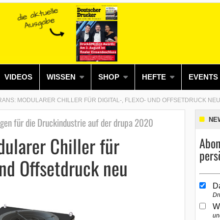
VIDEOS
WISSEN
SHOP
HEFTE
EVENTS
ANS: MODULARER CHILLER FÜR DIGITAL-, FLEXO- UND OFFSETDRUCK NE
ngen für die Druckindustrie auf der drupa 2020
NE
ularer Chiller für
Abon
pers
und Offsetdruck neu
D
Dr
W
un