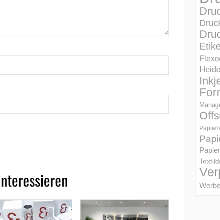
Dru
Druc
Druc
Etik
Flexo
Heid
Inkj
For
Manage
Offs
Papierf
Papi
Papier
Textil
Ver
interessieren
Werbe