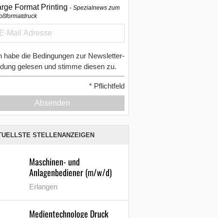
arge Format Printing
Spezialnews zum
oßformatdruck
h habe die Bedingungen zur Newsletter-
dung gelesen und stimme diesen zu.
*
Pflichtfeld
Absenden
TUELLSTE STELLENANZEIGEN
Maschinen- und
Anlagenbediener (m/w/d)
Erlangen
Medientechnologe Druck