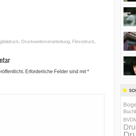
gitaldruck
,
Druckweiterverarbeitung
,
Flexodruck
,
ntar
öffentlicht.
Erforderliche Felder sind mit
*
SC
Boge
Buchb
BVD
Dru
Dru