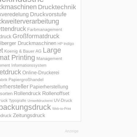
ckmaschinen
Drucktechnik
Druckvorstufe
kveredelung
kweiterverarbeitung
ettendruck
Farbmanagement
Großformatdruck
druck
elberger Druckmaschinen
HP Indigo
et
Large
Koenig & Bauer AG
mat Printing
Management
ment Informations­system
etdruck
Online-Druckerei
Papiergroßhandel
abrik
erhersteller
Papierherstellung
Rollendruck
Rollenoffset
sorten
UV-Druck
druck
Typografie
Umweltdruckerei
packungsdruck
Web-to-Print
Zeitungsdruck
druck
Anzeige