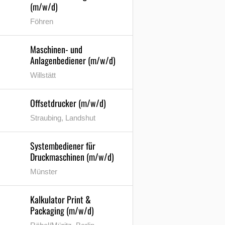
(m/w/d)
Föhren
Maschinen- und
Anlagenbediener (m/w/d)
Willstätt
Offsetdrucker (m/w/d)
Straubing, Landshut
Systembediener für
Druckmaschinen (m/w/d)
Münster
Kalkulator Print &
Packaging (m/w/d)