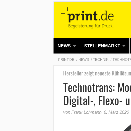
NEWS
STELLENMARKT
PRINT.DE
NEWS
TECHNIK
TECHNOTR
Hersteller zeigt neueste Kühllösu
Technotrans: Mod
Digital-, Flexo- 
von Frank Lohmann
,
6. März 2020