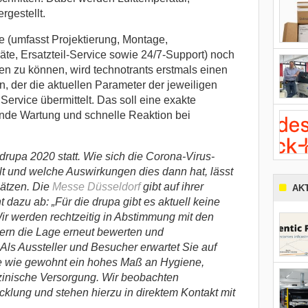
rgestellt.
 (umfasst Projektierung, Montage,
te, Ersatzteil-Service sowie 24/7-Support) noch
len zu können, wird technotrants erstmals einen
 der die aktuellen Parameter der jeweiligen
Service übermittelt. Das soll eine exakte
de Wartung und schnelle Reaktion bei
 drupa 2020 statt. Wie sich die Corona-Virus-
t und welche Auswirkungen dies dann hat, lässt
ätzen. Die
Messe Düsseldorf
gibt auf ihrer
AK
 dazu ab: „Für die drupa gibt es aktuell keine
ir werden rechtzeitig in Abstimmung mit den
rn die Lage erneut bewerten und
Als Aussteller und Besucher erwartet Sie auf
 wie gewohnt ein hohes Maß an Hygiene,
zinische Versorgung. Wir beobachten
cklung und stehen hierzu in direktem Kontakt mit