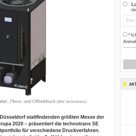
L
Gr
Ic
*
Anmel
AK
ital-, Flexo- und Offsetdruck.
(Bild: technotrans)
n Düsseldorf stattfindenden größten Messe der
upa 2020 – präsentiert die technotrans SE
ktportfolio für verschiedene Druckverfahren.