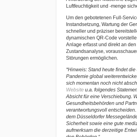
Luftfeuchtigkeit und -menge siche
Um den gebotetenen Full-Service
Instandsetzung, Wartung der Gerä
schneller und präziser bereitstel
dynamischen QR-Code vorstellen,
Anlage erfasst und direkt an den 
Zustandsanalyse, vorausschauen
Störungen ermöglichen.
*Hinweis: Stand heute findet die
Pandemie global weiterentwickel
sich momentan noch nicht absch
Website
u.a. folgendes Statement
Absicht für eine Verschiebung. W
Gesundheitsbehörden und Partne
verantwortungsvoll entscheiden. 
dem Düsseldorfer Messegelände
Sicherheit sowie eine gute medi
aufmerksam die derzeitige Entwi
den Behörden.“