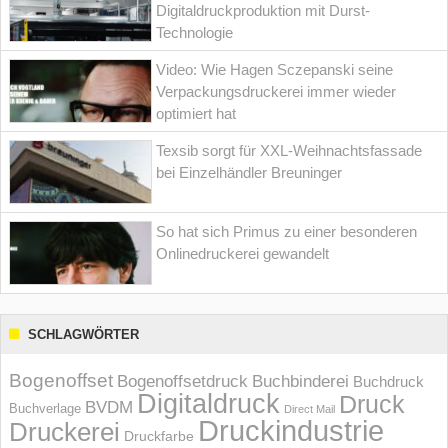
Digitaldruckproduktion mit Durst-
Technologie
Video: Wie Hagen Sczepanski seine
Verpackungsdruckerei immer wieder
optimiert hat
Texsib sorgt für XXL-Weihnachtsfassade
bei Einzelhändler Breuninger
So hat sich Primus zu einer besonderen
Onlinedruckerei gewandelt
SCHLAGWÖRTER
Bogenoffset
Bogenoffsetdruck
Buchbinderei
Buchdruck
Digitaldruck
Druck
BVDM
Buchverlage
Direct Mail
Druckindustrie
Druckerei
Druckfarbe