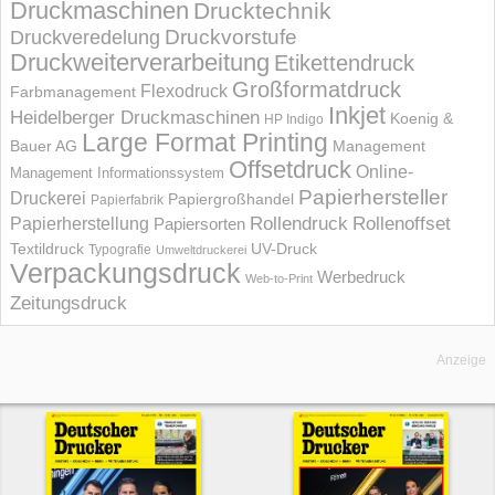
Druckmaschinen
Drucktechnik
Druckvorstufe
Druckveredelung
Druckweiterverarbeitung
Etikettendruck
Großformatdruck
Flexodruck
Farbmanagement
Inkjet
Heidelberger Druckmaschinen
Koenig &
HP Indigo
Large Format Printing
Bauer AG
Management
Offsetdruck
Online-
Management Informations­system
Papierhersteller
Druckerei
Papiergroßhandel
Papierfabrik
Rollendruck
Rollenoffset
Papierherstellung
Papiersorten
UV-Druck
Textildruck
Typografie
Umweltdruckerei
Verpackungsdruck
Werbedruck
Web-to-Print
Zeitungsdruck
Anzeige