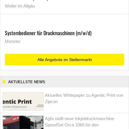
Weiler im Allgäu
Systembediener für Druckmaschinen (m/w/d)
Münster
Alle Angebote im Stellenmarkt
AKTUELLSTE NEWS
Aktuelles Whitepaper zu Agentic Print von
Zipcon
Agfa stellt neue Inkjetdruckmaschine
SpeedSet Orca 1060 für den