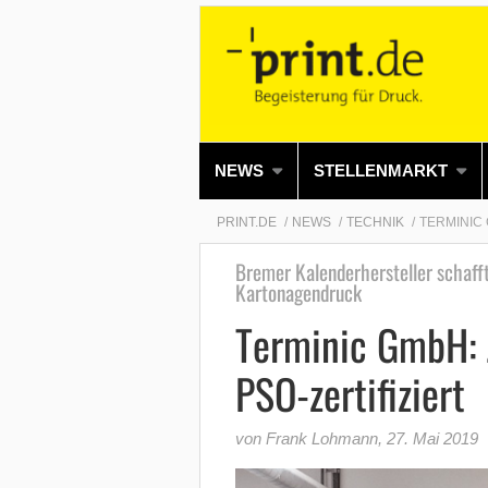
NEWS
STELLENMARKT
PRINT.DE
NEWS
TECHNIK
TERMINIC 
Bremer Kalenderhersteller schafft
Kartonagendruck
Terminic GmbH: 
PSO-zertifiziert
von Frank Lohmann
,
27. Mai 2019