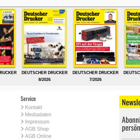
DRUCKER
DEUTSCHER DRUCKER
DEUTSCHER DRUCKER
DEUTSC
8/2026
7/2026
Service
Newsle
Kontakt
Mediadaten
Abonni
Impressum
persön
AGB Shop
AGB Online