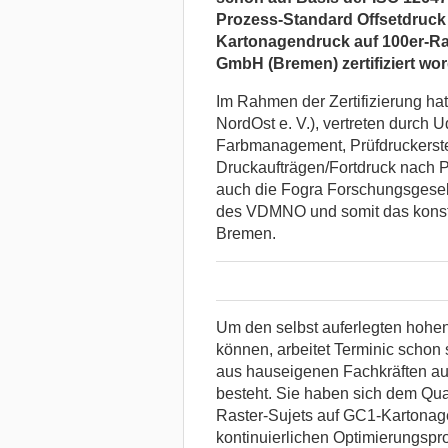
Prozess-Standard Offsetdruck 
Kartonagendruck auf 100er-Rast
GmbH (Bremen) zertifiziert wo
Im Rahmen der Zertifizierung h
NordOst e. V.), vertreten durch U
Farbmanagement, Prüfdruckerste
Druckaufträgen/Fortdruck nach PS
auch die Fogra Forschungsgesell
des VDMNO und somit das konsta
Bremen.
Um den selbst auferlegten hohen
können, arbeitet Terminic schon
aus hauseigenen Fachkräften au
besteht. Sie haben sich dem Qu
Raster-Sujets auf GC1-Kartonage
kontinuierlichen Optimierungspr