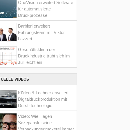
OneVision erweitert Software
für automatisierte
Druckprozesse
Barbieri erweitert
Führungsteam mit Viktor
Lazzeri
Geschäftsklima der
Druckindustrie trübt sich im
Juli leicht ein
TUELLE VIDEOS
Kürten & Lechner erweitert
Digitaldruckproduktion mit
Durst-Technologie
Video: Wie Hagen
Sczepanski seine
Verpackungsdruckerei immer