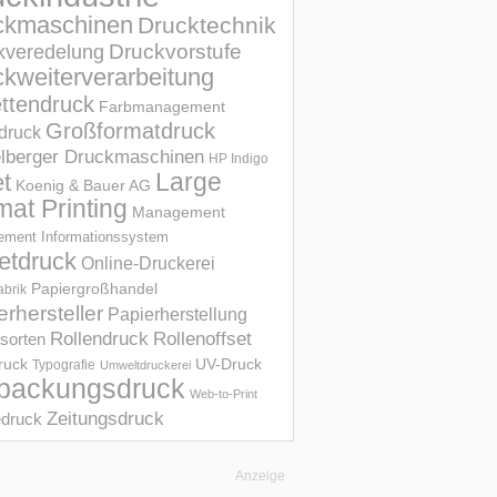
ckmaschinen
Drucktechnik
Druckvorstufe
kveredelung
kweiterverarbeitung
ettendruck
Farbmanagement
Großformatdruck
druck
elberger Druckmaschinen
HP Indigo
et
Large
Koenig & Bauer AG
mat Printing
Management
ment Informations­system
etdruck
Online-Druckerei
Papiergroßhandel
abrik
erhersteller
Papierherstellung
Rollendruck
Rollenoffset
sorten
UV-Druck
druck
Typografie
Umweltdruckerei
packungsdruck
Web-to-Print
Zeitungsdruck
druck
Anzeige