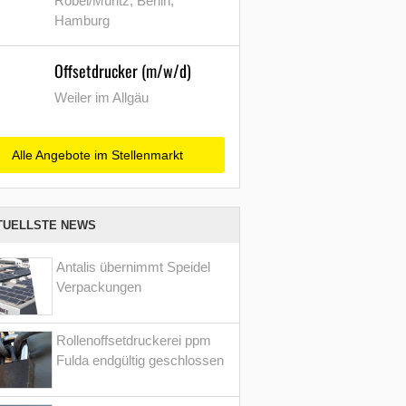
Röbel/Müritz, Berlin,
Hamburg
Offsetdrucker (m/w/d)
Weiler im Allgäu
Alle Angebote im Stellenmarkt
TUELLSTE NEWS
Antalis übernimmt Speidel
Verpackungen
Rollenoffsetdruckerei ppm
Fulda endgültig geschlossen