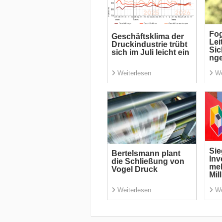
Fog
Geschäftsklima der
Lei
Druckindustrie trübt
Si
sich im Juli leicht ein
ng
Weiterlesen
We
Sie
Bertelsmann plant
Inv
die Schließung von
meh
Vogel Druck
Mil
Weiterlesen
We