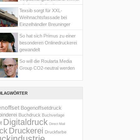
wieder optimiert hat
Texsib sorgt für XXL-
Weihnachtsfassade bei
Einzelhändler Breuninger
So hat sich Primus zu einer
besonderen Onlinedruckerei
gewandelt
So will die Roularta Media
Group CO2-neutral werden
HLAGWÖRTER
noffset
Bogenoffsetdruck
inderei
Buchdruck
Buchverlage
Digitaldruck
M
Direct Mail
Druckerei
ck
Druckfarbe
ckindustrie