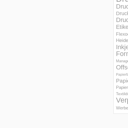
Dru
Druc
Druc
Etik
Flexo
Heid
Inkj
For
Manage
Offs
Papierf
Papi
Papier
Textil
Ver
Werbe