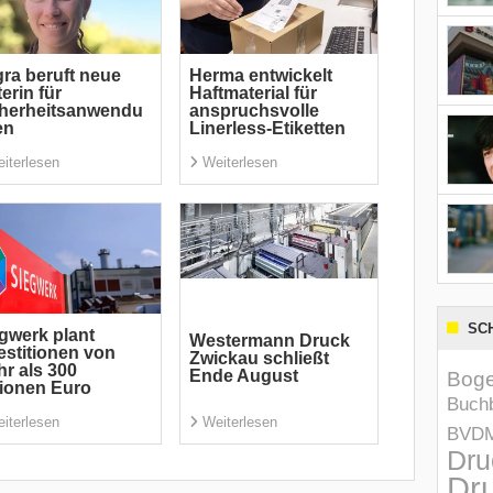
ra beruft neue
Herma entwickelt
terin für
Haftmaterial für
cherheitsanwendu
anspruchsvolle
en
Linerless-Etiketten
iterlesen
Weiterlesen
SC
gwerk plant
Westermann Druck
estitionen von
Zwickau schließt
r als 300
Ende August
Boge
lionen Euro
Buchb
iterlesen
Weiterlesen
BVD
Dru
Dru