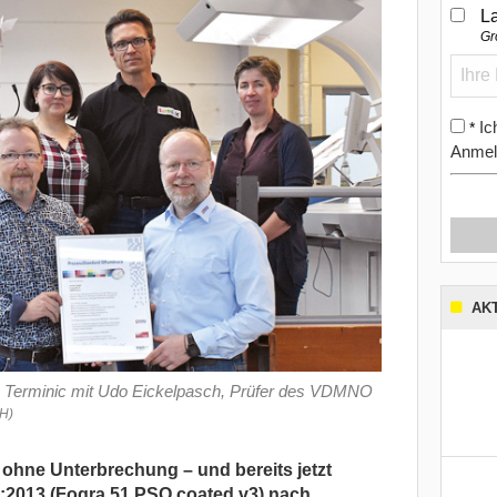
L
Gr
Ic
*
Anmel
AK
 Terminic mit Udo Eickelpasch, Prüfer des VDMNO
bH)
9 ohne Unterbrechung – und bereits jetzt
:2013 (Fogra 51 PSO coated v3) nach