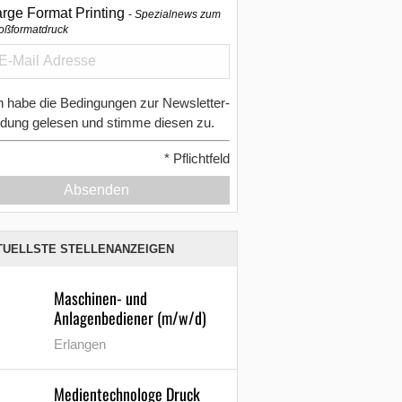
arge Format Printing
Spezialnews zum
oßformatdruck
h habe die Bedingungen zur Newsletter-
dung gelesen und stimme diesen zu.
*
Pflichtfeld
Absenden
TUELLSTE STELLENANZEIGEN
Maschinen- und
Anlagenbediener (m/w/d)
Erlangen
Medientechnologe Druck