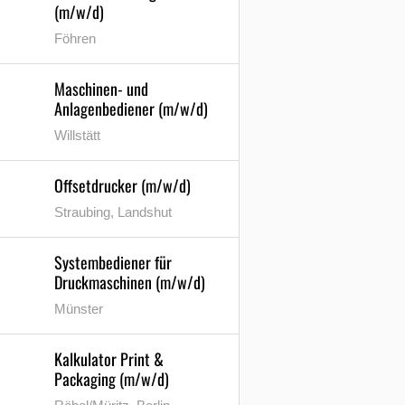
(m/w/d)
Föhren
Maschinen- und
Anlagenbediener (m/w/d)
Willstätt
Offsetdrucker (m/w/d)
Straubing, Landshut
Systembediener für
Druckmaschinen (m/w/d)
Münster
Kalkulator Print &
Packaging (m/w/d)