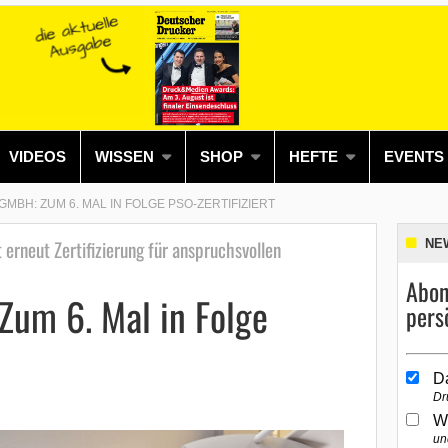
VIDEOS
WISSEN
SHOP
HEFTE
EVENTS
GMBH: ZUM 6. MAL IN FOLGE PSO-ZERTIFIZIERT
 erneut Zertifizierung für anspruchsvollen
NE
Abon
Zum 6. Mal in Folge
pers
D
Dr
W
un