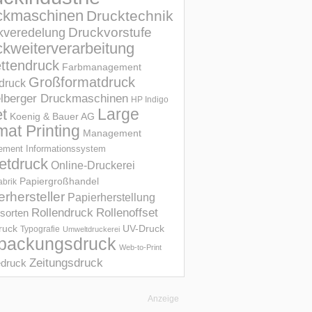
ckmaschinen
Drucktechnik
Druckvorstufe
kveredelung
kweiterverarbeitung
ettendruck
Farbmanagement
Großformatdruck
druck
elberger Druckmaschinen
HP Indigo
et
Large
Koenig & Bauer AG
mat Printing
Management
ment Informations­system
etdruck
Online-Druckerei
Papiergroßhandel
abrik
erhersteller
Papierherstellung
Rollendruck
Rollenoffset
sorten
UV-Druck
druck
Typografie
Umweltdruckerei
packungsdruck
Web-to-Print
Zeitungsdruck
druck
Anzeige