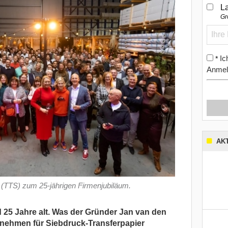
L
Gr
Ic
*
Anmel
AK
 (TTS) zum 25-jährigen Firmenjubiläum.
d 25 Jahre alt. Was der Gründer Jan van den
rnehmen für Siebdruck-Transferpapier