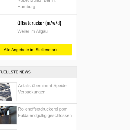
Röbel/Müritz, Berlin,
Hamburg
Offsetdrucker (m/w/d)
Weiler im Allgäu
Alle Angebote im Stellenmarkt
TUELLSTE NEWS
Antalis übernimmt Speidel
Verpackungen
Rollenoffsetdruckerei ppm
Fulda endgültig geschlossen