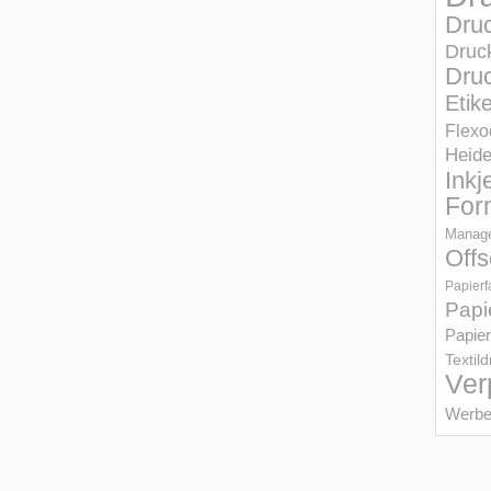
Dru
Druc
Druc
Etik
Flexo
Heid
Inkj
For
Manage
Offs
Papierf
Papi
Papier
Textil
Ver
Werbe