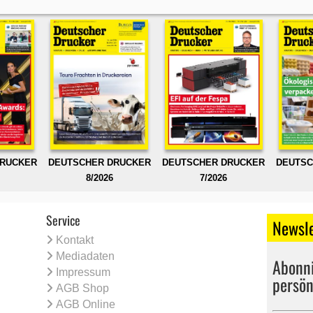
DRUCKER
DEUTSCHER DRUCKER
DEUTSCHER DRUCKER
DEUTSC
8/2026
7/2026
Service
Newsle
Kontakt
Mediadaten
Abonni
Impressum
persön
AGB Shop
AGB Online