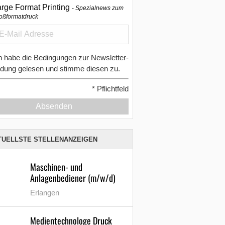
arge Format Printing
Spezialnews zum
oßformatdruck
h habe die Bedingungen zur Newsletter-
dung gelesen und stimme diesen zu.
*
Pflichtfeld
Absenden
TUELLSTE STELLENANZEIGEN
Maschinen- und
Anlagenbediener (m/w/d)
Erlangen
Medientechnologe Druck