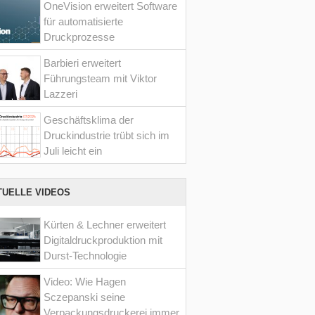
OneVision erweitert Software
für automatisierte
Druckprozesse
Barbieri erweitert
Führungsteam mit Viktor
Lazzeri
Geschäftsklima der
Druckindustrie trübt sich im
Juli leicht ein
TUELLE VIDEOS
Kürten & Lechner erweitert
Digitaldruckproduktion mit
Durst-Technologie
Video: Wie Hagen
Sczepanski seine
Verpackungsdruckerei immer