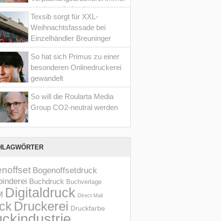
wieder optimiert hat
Texsib sorgt für XXL-
Weihnachtsfassade bei
Einzelhändler Breuninger
So hat sich Primus zu einer
besonderen Onlinedruckerei
gewandelt
So will die Roularta Media
Group CO2-neutral werden
HLAGWÖRTER
noffset
Bogenoffsetdruck
inderei
Buchdruck
Buchverlage
Digitaldruck
M
Direct Mail
Druckerei
ck
Druckfarbe
ckindustrie