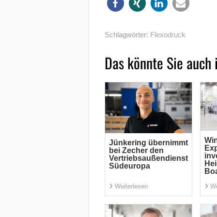
Schlagwörter:
Flexodruck
Das könnte Sie auch 
Win
Jünkering übernimmt
Exp
bei Zecher den
inv
Vertriebsaußendienst
Hei
Südeuropa
Bo
Weiterlesen
We