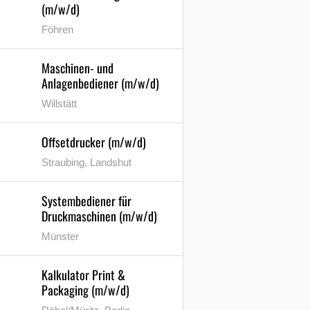
(m/w/d)
Föhren
Maschinen- und
Anlagenbediener (m/w/d)
Willstätt
Offsetdrucker (m/w/d)
Straubing, Landshut
Systembediener für
Druckmaschinen (m/w/d)
Münster
Kalkulator Print &
Packaging (m/w/d)