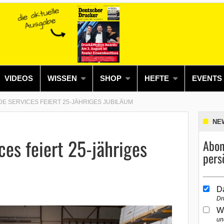
VIDEOS
WISSEN
SHOP
HEFTE
EVENTS
E SERVICES FEIERT 25-JÄHRIGES JUBILÄUM
NE
ces feiert 25-jähriges
Abon
pers
D
Dr
W
un