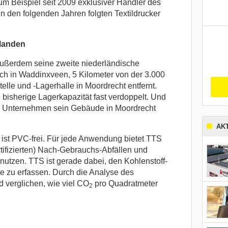
um Beispiel seit 2009 exklusiver Händler des
In den folgenden Jahren folgten Textildrucker
rlanden
außerdem seine zweite niederländische
ich in Waddinxveen, 5 Kilometer von der 3.000
lle und -Lagerhalle in Moordrecht entfernt.
bisherige Lagerkapazität fast verdoppelt. Und
s Unternehmen sein Gebäude in Moordrecht
AK
ist PVC-frei. Für jede Anwendung bietet TTS
tifizierten) Nach-Gebrauchs-Abfällen und
nutzen. TTS ist gerade dabei, den Kohlenstoff-
e zu erfassen. Durch die Analyse des
 verglichen, wie viel CO
pro Quadratmeter
2