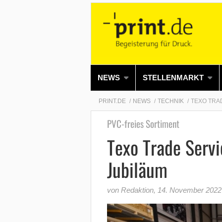
NEWS
STELLENMARKT
PRINT.DE
NEWS
TECHNIK
TEXO TRAD
PVC-freies Sortiment
Texo Trade Servi
Jubiläum
von Redaktion
,
14. November 2022