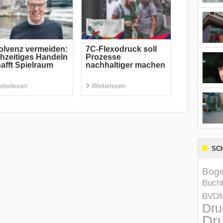
olvenz vermeiden:
7C-Flexodruck soll
hzeitiges Handeln
Prozesse
afft Spielraum
nachhaltiger machen
iterlesen
Weiterlesen
SC
Boge
Buchb
BVD
Dru
Dru