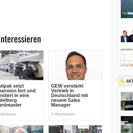
interessieren
AK
tipak setzt
GEW verstärkt
ansion fort und
Vertrieb in
estiert in eine
Deutschland mit
delberg
neuem Sales
ardmaster
Manager
iterlesen
Weiterlesen