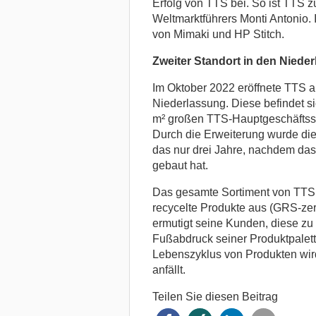
Erfolg von TTS bei. So ist TTS z
Weltmarktführers Monti Antonio. 
von Mimaki und HP Stitch.
Zweiter Standort in den Niede
Im Oktober 2022 eröffnete TTS 
Niederlassung. Diese befindet s
m² großen TTS-Hauptgeschäftsste
Durch die Erweiterung wurde die 
das nur drei Jahre, nachdem da
gebaut hat.
Das gesamte Sortiment von TTS 
recycelte Produkte aus (GRS-zer
ermutigt seine Kunden, diese zu 
Fußabdruck seiner Produktpalett
Lebenszyklus von Produkten wird
anfällt.
Teilen Sie diesen Beitrag