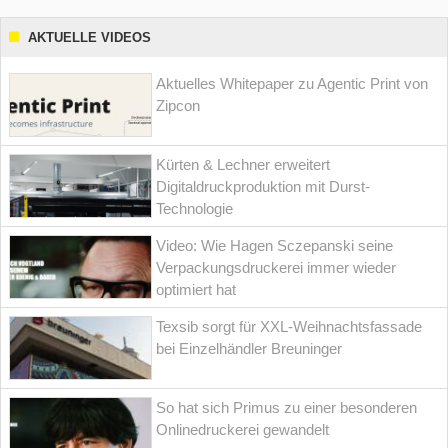
AKTUELLE VIDEOS
Aktuelles Whitepaper zu Agentic Print von
Zipcon
Kürten & Lechner erweitert
Digitaldruckproduktion mit Durst-
Technologie
Video: Wie Hagen Sczepanski seine
Verpackungsdruckerei immer wieder
optimiert hat
Texsib sorgt für XXL-Weihnachtsfassade
bei Einzelhändler Breuninger
So hat sich Primus zu einer besonderen
Onlinedruckerei gewandelt