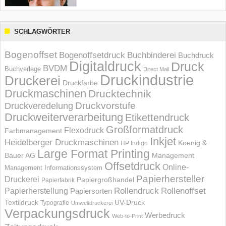
SCHLAGWÖRTER
Bogenoffset
Bogenoffsetdruck
Buchbinderei
Buchdruck
Digitaldruck
Druck
BVDM
Buchverlage
Direct Mail
Druckindustrie
Druckerei
Druckfarbe
Druckmaschinen
Drucktechnik
Druckvorstufe
Druckveredelung
Druckweiterverarbeitung
Etikettendruck
Großformatdruck
Flexodruck
Farbmanagement
Inkjet
Heidelberger Druckmaschinen
Koenig &
HP Indigo
Large Format Printing
Bauer AG
Management
Offsetdruck
Online-
Management Informations­system
Papierhersteller
Druckerei
Papiergroßhandel
Papierfabrik
Rollendruck
Rollenoffset
Papierherstellung
Papiersorten
UV-Druck
Textildruck
Typografie
Umweltdruckerei
Verpackungsdruck
Werbedruck
Web-to-Print