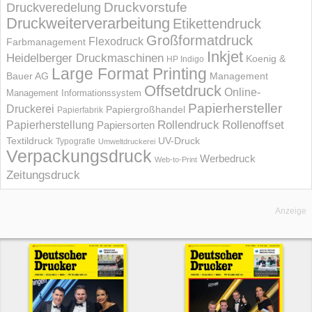
Druckvorstufe
Druckveredelung
Druckweiterverarbeitung
Etikettendruck
Großformatdruck
Flexodruck
Farbmanagement
Inkjet
Heidelberger Druckmaschinen
Koenig &
HP Indigo
Large Format Printing
Bauer AG
Management
Offsetdruck
Online-
Management Informations­system
Papierhersteller
Druckerei
Papiergroßhandel
Papierfabrik
Rollendruck
Rollenoffset
Papierherstellung
Papiersorten
UV-Druck
Textildruck
Typografie
Umweltdruckerei
Verpackungsdruck
Werbedruck
Web-to-Print
Zeitungsdruck
Anzeige