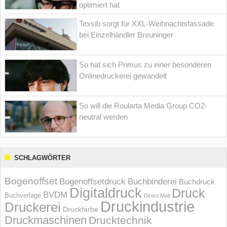
optimiert hat
Texsib sorgt für XXL-Weihnachtsfassade
bei Einzelhändler Breuninger
So hat sich Primus zu einer besonderen
Onlinedruckerei gewandelt
So will die Roularta Media Group CO2-
neutral werden
SCHLAGWÖRTER
Bogenoffset
Bogenoffsetdruck
Buchbinderei
Buchdruck
Digitaldruck
Druck
BVDM
Buchverlage
Direct Mail
Druckindustrie
Druckerei
Druckfarbe
Druckmaschinen
Drucktechnik