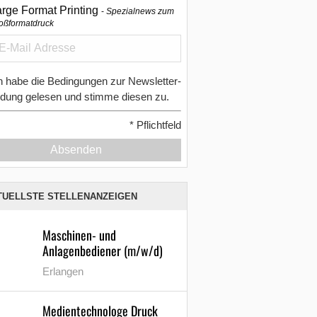
arge Format Printing
Spezialnews zum
oßformatdruck
h habe die Bedingungen zur Newsletter-
dung gelesen und stimme diesen zu.
*
Pflichtfeld
Absenden
TUELLSTE STELLENANZEIGEN
Maschinen- und
Anlagenbediener (m/w/d)
Erlangen
Medientechnologe Druck