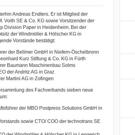
erhin Andreas Endters. Er ist Mitglied der
. Voith SE & Co. KG sowie Vorsitzender der
p Division Paper in Heidenheim. Bei der
sitz der Windmöller & Hölscher KG in
ende Vorstände bestätigt:
ührer der Bellmer GmbH in Niefern-Öschelbronn
Leonhard Kurz Stiftung & Co. KG in Fürth
ührer Baumann Maschinenbau Solms
O der Andritz AG in Graz
er Martini AG in Zofingen
versammlung des Fachverbands sieben neue
ium:
tsführer der MBO Postpress Solutions GmbH in
s Vorstands sowie CTO/ COO der technotrans SE
TO der Windmöller & Hölscher KG in Lengerich