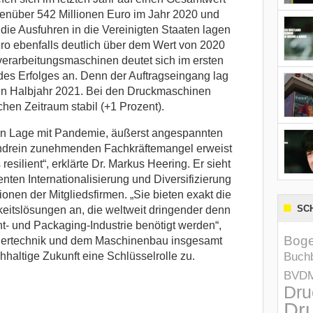
enüber 542 Millionen Euro im Jahr 2020 und
die Ausfuhren in die Vereinigten Staaten lagen
ro ebenfalls deutlich über dem Wert von 2020
verarbeitungsmaschinen deutet sich im ersten
des Erfolges an. Denn der Auftragseingang lag
ten Halbjahr 2021. Bei den Druckmaschinen
chen Zeitraum stabil (+1 Prozent).
ten Lage mit Pandemie, äußerst angespannten
endrein zunehmenden Fachkräftemangel erweist
esilient“, erklärte Dr. Markus Heering. Er sieht
nten Internationalisierung und Diversifizierung
nen der Mitgliedsfirmen. „Sie bieten exakt die
SC
keitslösungen an, die weltweit dringender denn
nt- und Packaging-Industrie benötigt werden“,
Boge
Papiertechnik und dem Maschinenbau insgesamt
altige Zukunft eine Schlüsselrolle zu.
Buchb
BVD
Dru
Dru