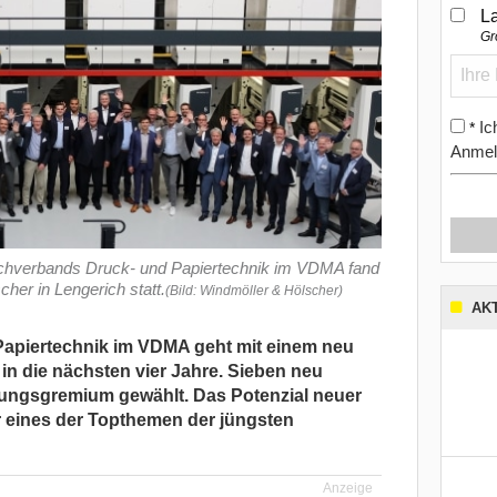
L
Gr
Ic
*
Anmel
chverbands Druck- und Papiertechnik im VDMA fand
her in Lengerich statt.
(Bild: Windmöller & Hölscher)
AK
apiertechnik im VDMA geht mit einem neu
n die nächsten vier Jahre. Sieben neu
ungsgremium gewählt. Das Potenzial neuer
r eines der Topthemen der jüngsten
Anzeige