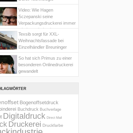
Video: Wie Hagen
Sczepanski seine
Verpackungsdruckerei immer
wieder optimiert hat
Texsib sorgt für XXL-
Weihnachtsfassade bei
Einzelhändler Breuninger
So hat sich Primus zu einer
besonderen Onlinedruckerei
gewandelt
HLAGWÖRTER
noffset
Bogenoffsetdruck
inderei
Buchdruck
Buchverlage
Digitaldruck
M
Direct Mail
Druckerei
ck
Druckfarbe
ckindustrie