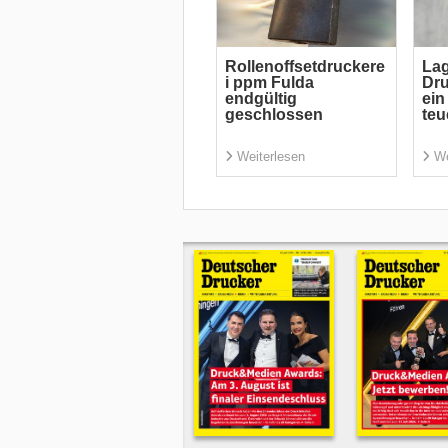
Rollenoffsetdruckere
Lag
i ppm Fulda
Dru
endgültig
ein
geschlossen
teu
Weiterlesen
We