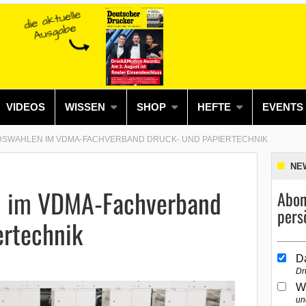
VIDEOS
WISSEN
SHOP
HEFTE
EVENTS
SWAHLEN IM VDMA-FACHVERBAND DRUCK- UND PAPIERTECHNIK
NE
n im VDMA-Fachverband
Abon
pers
ertechnik
D
Dr
W
un