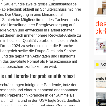
en Säule für die zweite große Zukunftsaufgabe,
apiertechnik aktuell im Schulterschluss mit ihrer
n: Der Übergang in eine klimaneutral
. Zahlreiche Mitgliedsfirmen des Fachverbands
n die Umstellung ihrer Energieversorgung auf
rgie voran und entwickeln in Partnerschaften
it denen sich immer höhere Recyclat-Anteile zu
in höchster Qualität verarbeiten lassen. Viele
 Drupa 2024 zu sehen sein, der die Branche
 Lengerich stellte die Drupa-Direktorin Sabine
und die geplanten Aktivitäten und Highlights
 in das gewohnte Format als Präsenzmesse mit
AK
 Fachbesuchern zurückkehren wird.
ie und Lieferkettenproblematik robust
eschränkungen infolge der Pandemie, trotz der
hipmangels und einer zunehmend angespannten
- und Papiertechnikbranche in der Summe als
äft in China und in den USA legte 2021 deutlich
fen sich im letzten Jahr auf einen Gesamtwert