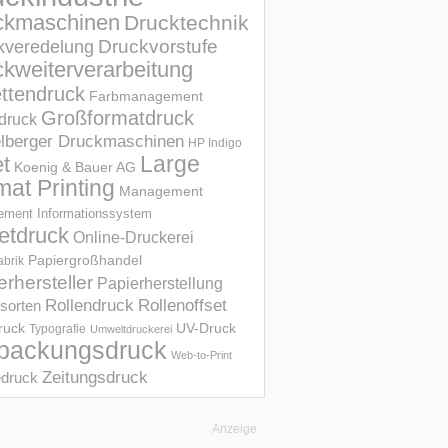
ckmaschinen
Drucktechnik
Druckvorstufe
kveredelung
kweiterverarbeitung
ettendruck
Farbmanagement
Großformatdruck
druck
elberger Druckmaschinen
HP Indigo
et
Large
Koenig & Bauer AG
mat Printing
Management
ment Informations­system
etdruck
Online-Druckerei
Papiergroßhandel
abrik
erhersteller
Papierherstellung
Rollendruck
Rollenoffset
sorten
UV-Druck
druck
Typografie
Umweltdruckerei
packungsdruck
Web-to-Print
Zeitungsdruck
druck
Anzeige