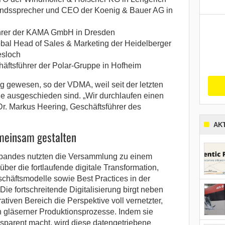
andssprecher und CEO der Koenig & Bauer AG in
ührer der KAMA GmbH in Dresden
bal Head of Sales & Marketing der Heidelberger
esloch
ftsführer der Polar-Gruppe in Hofheim
g gewesen, so der VDMA, weil seit der letzten
e ausgeschieden sind. „Wir durchlaufen einen
Dr. Markus Heering, Geschäftsführer des
AK
meinsam gestalten
rbandes nutzten die Versammlung zu einem
ber die fortlaufende digitale Transformation,
schäftsmodelle sowie Best Practices in der
ie fortschreitende Digitalisierung birgt neben
ativen Bereich die Perspektive voll vernetzter,
h gläserner Produktionsprozesse. Indem sie
nsparent macht, wird diese datengetriebene