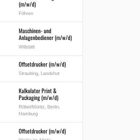
(m/w/d)
Föhren
Maschinen- und
Anlagenbediener (m/w/d)
Willstätt
Offsetdrucker (m/w/d)
Straubing, Landshut
Kalkulator Print &
Packaging (m/w/d)
Röbel/Müritz, Berlin,
Hamburg
Offsetdrucker (m/w/d)