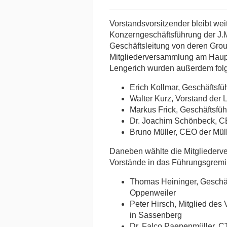
Vorstandsvorsitzender bleibt weit
Konzerngeschäftsführung der J.M
Geschäftsleitung von deren Grou
Mitgliederversammlung am Haupt
Lengerich wurden außerdem folg
Erich Kollmar, Geschäftsf
Walter Kurz, Vorstand der 
Markus Frick, Geschäftsf
Dr. Joachim Schönbeck, CE
Bruno Müller, CEO der Müll
Daneben wählte die Mitglieder
Vorstände in das Führungsgrem
Thomas Heininger, Geschäf
Oppenweiler
Peter Hirsch, Mitglied de
in Sassenberg
Dr. Falco Paepenmüller, C