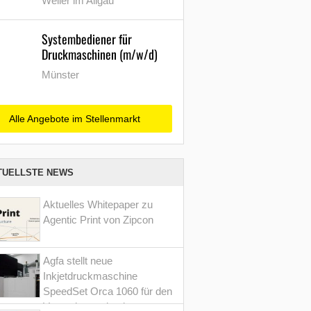
Weiler im Allgäu
Systembediener für
Druckmaschinen (m/w/d)
Münster
Alle Angebote im Stellenmarkt
TUELLSTE NEWS
Aktuelles Whitepaper zu
Agentic Print von Zipcon
Agfa stellt neue
Inkjetdruckmaschine
SpeedSet Orca 1060 für den
Verpackungsdruck vor