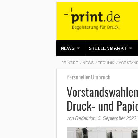
NEWS
STELLENMARKT
PRINT.DE
NEWS
TECHNIK
VORSTAND
Personeller Umbruch
Vorstandswahle
Druck- und Papi
von Redaktion
,
5. September 2022