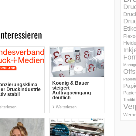
Dru
Druc
Druc
Etik
interessieren
Flexo
Heid
Inkj
For
Manage
Offs
Papierf
Koenig & Bauer
anzierungsklima
Papi
steigert
der Druckindustrie
Auftragseingang
Papier
ativ stabil
deutlich
Textil
Ver
iterlesen
Weiterlesen
Werbe