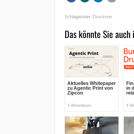
Schlagwörter:
Druckerei
Das könnte Sie auch 
Aktuelles Whitepaper
Fin
zu Agentic Print von
in 
Zipcon
rel
Weiterlesen
We