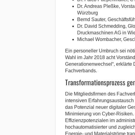
Dr. Andreas Pleßke, Vorst
Würzburg
Bernd Sauter, Geschäftsf
Dr. David Schmedding, Glo
Druckmaschinen AG in Wi
Michael Wombacher, Geschä
Ein personeller Umbruch sei nöti
Wahl im Jahr 2018 acht Vorständ
Generationenwechsel“, erklärte 
Fachverbands.
Transformationsprozess ge
Die Mitgliedsfirmen des Fachve
intensiven Erfahrungsaustausch ü
das Potenzial neuer digitaler Ge
Minimierung von Cyber-Risiken. D
Effizienzpotenzialen im administr
hochautomatisierter und zugleic
Energie- und Materialströme tra