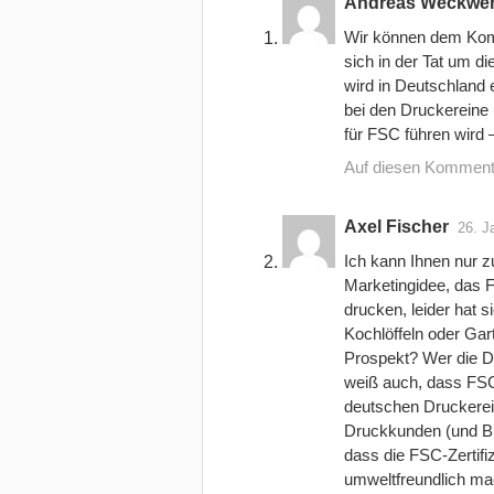
Andreas Weckwert
Wir können dem Komm
sich in der Tat um d
wird in Deutschland
bei den Druckereine
für FSC führen wird –
Auf diesen Komment
Axel Fischer
26. J
Ich kann Ihnen nur z
Marketingidee, das
drucken, leider hat s
Kochlöffeln oder Gar
Prospekt? Wer die D
weiß auch, dass FSC 
deutschen Druckereie
Druckkunden (und Bu
dass die FSC-Zertifi
umweltfreundlich mac