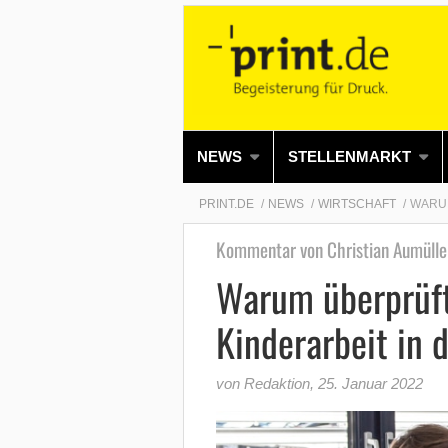
NEWS
STELLENMARKT
PRINT.DE
NEWS
WIRTSCHAFT
WARUM
Kommentar von Christian Aumülle
Warum überprüft
Kinderarbeit in
von Redaktion
,
25. Januar 2022