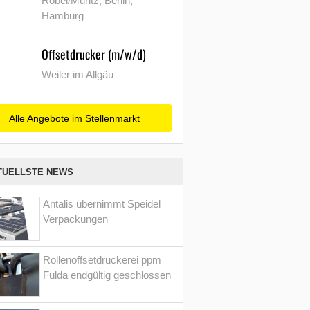
Röbel/Müritz, Berlin,
Hamburg
Offsetdrucker (m/w/d)
Weiler im Allgäu
Alle Angebote im Stellenmarkt
TUELLSTE NEWS
Antalis übernimmt Speidel
Verpackungen
Rollenoffsetdruckerei ppm
Fulda endgültig geschlossen