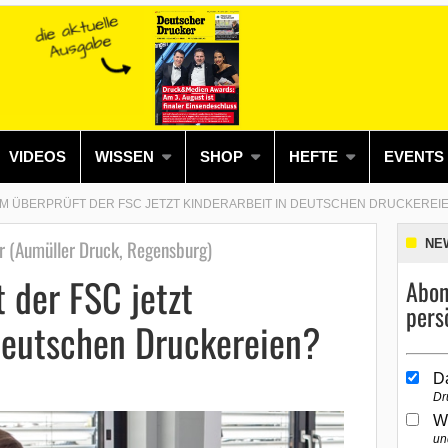
VIDEOS
WISSEN
SHOP
HEFTE
EVENTS
 ÜBERPRÜFT DER FSC JETZT KINDERARBEIT IN DEUTSCHEN DRUCKEREI
r (Aumüller Druck, Regensburg)
NE
 der FSC jetzt
Abon
pers
 deutschen Druckereien?
D
Dr
W
un