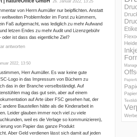
 | natureOffice GmbH
26. Januar 2022, 13:25
Dru
entar von Herrn Aumüller nur beipflichten. Anstatt
Druc
ie weltweiten Problemfeder im Forst zu kümmern,
Druc
 ein Faß aufgemacht, was lediglich zu mehr Aufwand
Etik
 und letzen Endes zu mehr Audit und Lizenzgebühr
Flexo
 oder ist dass das eigentliche Ziel?
Heid
ar antworten
Inkj
For
anuar 2022, 13:50
Manage
Offs
ustimmen, Herr Aumüller. Es war keine gute
 FSC-Logo in das Impressum von Büchern zu
Papierf
ich das in der Branche verselbständigt. Auf
Papi
tenstühlen mag das gut sein, aber auf einem
Papier
okumentation auf Arte über FSC gesehen hat, der
Textil
Ver
andere Baustellen hätte als die Kinderarbeit in
n. Leider glauben immer noch viel zu viele
Werbe
chkunden, weil es die Verlage so kommunizieren),
zierung von Papier das ganze Produkt
ht. Aber Geld verdienen lässt sich damit auf jeden