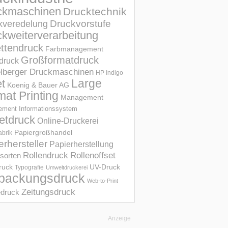
ckmaschinen
Drucktechnik
Druckvorstufe
kveredelung
kweiterverarbeitung
ettendruck
Farbmanagement
Großformatdruck
druck
elberger Druckmaschinen
HP Indigo
et
Large
Koenig & Bauer AG
mat Printing
Management
ment Informations­system
etdruck
Online-Druckerei
Papiergroßhandel
abrik
erhersteller
Papierherstellung
Rollendruck
Rollenoffset
sorten
UV-Druck
druck
Typografie
Umweltdruckerei
packungsdruck
Web-to-Print
Zeitungsdruck
druck
Anzeige