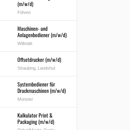
(m/w/d)
Föhren
Maschinen- und
Anlagenbediener (m/w/d)
Willstätt
Offsetdrucker (m/w/d)
Straubing, Landshut
Systembediener für
Druckmaschinen (m/w/d)
Münster
Kalkulator Print &
Packaging (m/w/d)