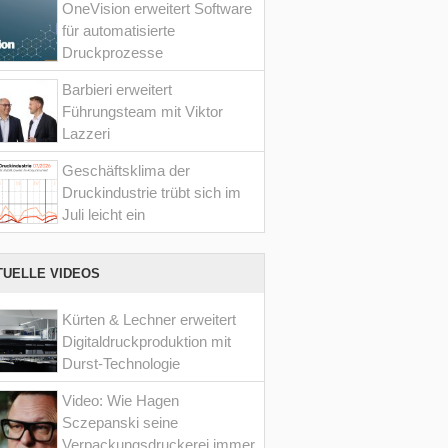
OneVision erweitert Software
für automatisierte
Druckprozesse
Barbieri erweitert
Führungsteam mit Viktor
Lazzeri
Geschäftsklima der
Druckindustrie trübt sich im
Juli leicht ein
TUELLE VIDEOS
Kürten & Lechner erweitert
Digitaldruckproduktion mit
Durst-Technologie
Video: Wie Hagen
Sczepanski seine
Verpackungsdruckerei immer