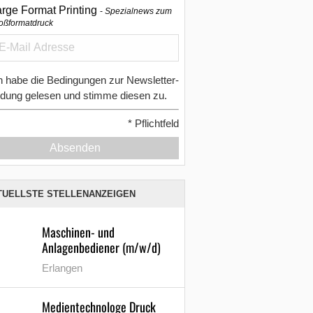
arge Format Printing
Spezialnews zum
oßformatdruck
h habe die Bedingungen zur Newsletter-
dung gelesen und stimme diesen zu.
*
Pflichtfeld
Absenden
TUELLSTE STELLENANZEIGEN
Maschinen- und
Anlagenbediener (m/w/d)
Erlangen
Medientechnologe Druck