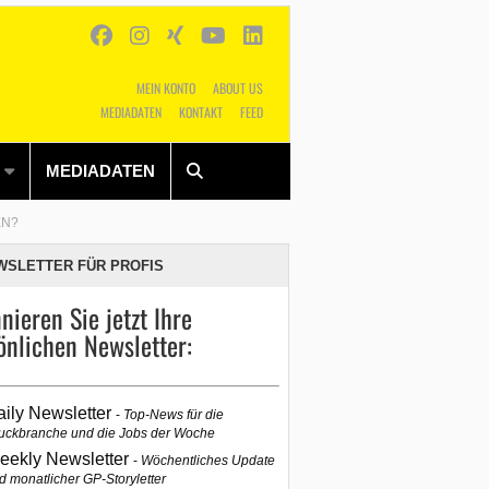
MEIN KONTO
ABOUT US
MEDIADATEN
KONTAKT
FEED
Alles
Shop
SUCHEN
MEDIADATEN
EN?
WSLETTER FÜR PROFIS
nieren Sie jetzt Ihre
önlichen Newsletter:
aily Newsletter
Top-News für die
uckbranche und die Jobs der Woche
eekly Newsletter
Wöchentliches Update
d monatlicher GP-Storyletter