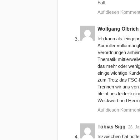
Fall.
Auf diesen Komment
Wolfgang Olbrich
Ich kann als leidgep
Aumüller vollumfängli
Verordnungen anheim,
Thematik mittlerwei
das mehr oder weniger
einige wichtige Kunde
zum Trotz das FSC-L
Trennen wir uns von 
bleibt uns leider ke
Weckwert und Herrn 
Auf diesen Komment
Tobias Sigg
26. Ja
Inzwischen hat hoffe