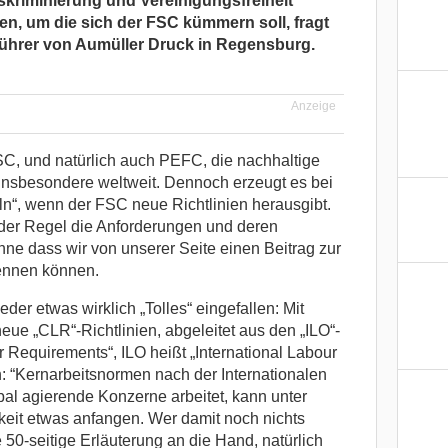
skriminierung und Vereinigungsfreiheit
en, um die sich der FSC kümmern soll, fragt
führer von Aumüller Druck in Regensburg.
Anzeige
SC, und natürlich auch PEFC, die nachhaltige
 insbesondere weltweit. Dennoch erzeugt es bei
ln“, wenn der FSC neue Richtlinien herausgibt.
der Regel die Anforderungen und deren
ne dass wir von unserer Seite einen Beitrag zur
kennen können.
er etwas wirklich „Tolles“ eingefallen: Mit
ue „CLR“-Richtlinien, abgeleitet aus den „ILO“-
Requirements“, ILO heißt „International Labour
: “Kernarbeitsnormen nach der Internationalen
obal agierende Konzerne arbeitet, kann unter
keit etwas anfangen. Wer damit noch nichts
 50-seitige Erläuterung an die Hand, natürlich