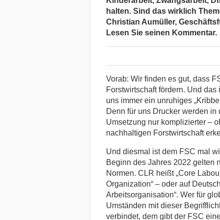
Kinderarbeit, Zwangsarbeit, Di
halten. Sind das wirklich Them
Christian Aumüller, Geschäfts
Lesen Sie seinen Kommentar.
Vorab: Wir finden es gut, dass F
Forstwirtschaft fördern. Und das
uns immer ein unruhiges „Kribbe
Denn für uns Drucker werden in 
Umsetzung nur komplizierter – oh
nachhaltigen Forstwirtschaft er
Und diesmal ist dem FSC mal wied
Beginn des Jahres 2022 gelten ne
Normen. CLR heißt „Core Labour 
Organization“ – oder auf Deutsch
Arbeitsorganisation“. Wer für gl
Umständen mit dieser Begrifflich
verbindet, dem gibt der FSC eine