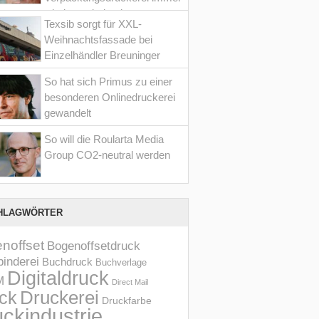
wieder optimiert hat
Texsib sorgt für XXL-
Weihnachtsfassade bei
Einzelhändler Breuninger
So hat sich Primus zu einer
besonderen Onlinedruckerei
gewandelt
So will die Roularta Media
Group CO2-neutral werden
HLAGWÖRTER
noffset
Bogenoffsetdruck
inderei
Buchdruck
Buchverlage
Digitaldruck
M
Direct Mail
Druckerei
ck
Druckfarbe
ckindustrie