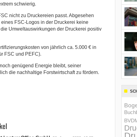
xtrem schwierig.
 FSC nicht zu Druckereien passt. Abgesehen
 eines FSC-Logos in der Druckerei keine
e die Umweltauswirkungen der Druckerei positiv
tifizierungskosten von jährlich ca. 5.000 € in
für FSC und PEFC).
 noch genügend Energie bleibt, seiner
h die nachhaltige Forstwirtschaft zu fördern.
SC
Boge
Buchb
BVD
kel
Dru
Dru