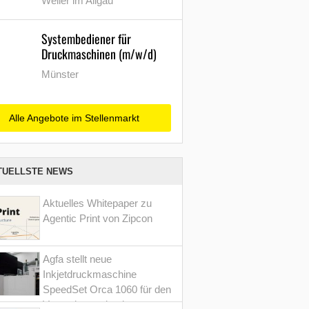
Weiler im Allgäu
Systembediener für
Druckmaschinen (m/w/d)
Münster
Alle Angebote im Stellenmarkt
TUELLSTE NEWS
Aktuelles Whitepaper zu
Agentic Print von Zipcon
Agfa stellt neue
Inkjetdruckmaschine
SpeedSet Orca 1060 für den
Verpackungsdruck vor