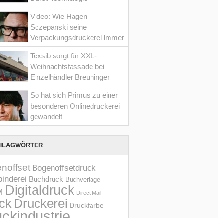
Video: Wie Hagen
Sczepanski seine
Verpackungsdruckerei immer
wieder optimiert hat
Texsib sorgt für XXL-
Weihnachtsfassade bei
Einzelhändler Breuninger
So hat sich Primus zu einer
besonderen Onlinedruckerei
gewandelt
HLAGWÖRTER
noffset
Bogenoffsetdruck
inderei
Buchdruck
Buchverlage
Digitaldruck
M
Direct Mail
Druckerei
ck
Druckfarbe
ckindustrie