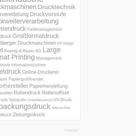
ckmaschinen
Drucktechnik
Druckvorstufe
kveredelung
kweiterverarbeitung
ettendruck
Farbmanagement
Großformatdruck
druck
elberger Druckmaschinen
HP Indigo
et
Large
Koenig & Bauer AG
mat Printing
Management
ment Informations­system
etdruck
Online-Druckerei
Papiergroßhandel
abrik
erhersteller
Papierherstellung
Rollendruck
Rollenoffset
sorten
UV-Druck
druck
Typografie
Umweltdruckerei
packungsdruck
Web-to-Print
Zeitungsdruck
druck
Anzeige