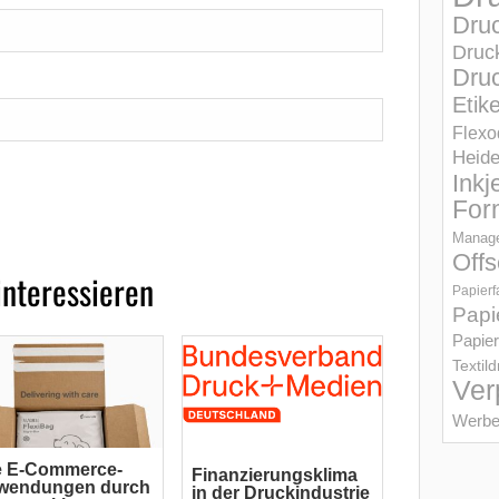
Dru
Druc
Druc
Etik
Flexo
Heid
Inkj
For
Manage
Offs
interessieren
Papierf
Papi
Papier
Textil
Ver
Werbe
e E-Commerce-
Finanzierungsklima
wendungen durch
in der Druckindustrie