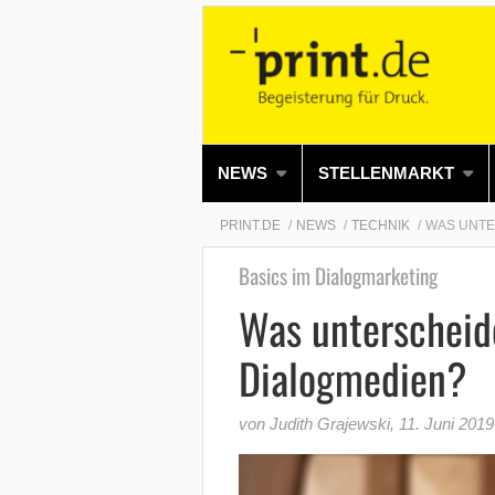
NEWS
STELLENMARKT
PRINT.DE
NEWS
TECHNIK
WAS UNTE
Basics im Dialogmarketing
Was unterscheide
Dialogmedien?
von Judith Grajewski
,
11. Juni 2019