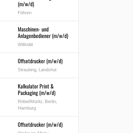
(m/w/d)
Föhren
Maschinen- und
Anlagenbediener (m/w/d)
Willstätt
Offsetdrucker (m/w/d)
Straubing, Landshut
Kalkulator Print &
Packaging (m/w/d)
Röbel/Müritz, Berlin,
Hamburg
Offsetdrucker (m/w/d)