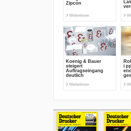
La
Zipcon
ver
Weiterlesen
We
Koenig & Bauer
Rol
steigert
i p
Auftragseingang
end
deutlich
ge
Weiterlesen
We