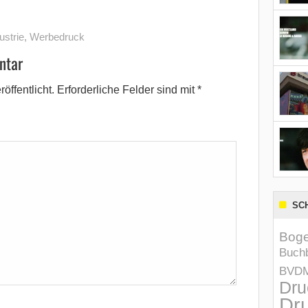
ustrie
,
Werbedruck
ntar
öffentlicht.
Erforderliche Felder sind mit
*
SC
Boge
Buchb
BVD
Dru
Dru