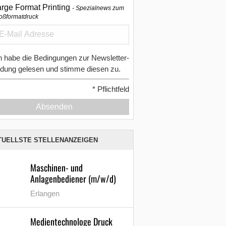
arge Format Printing
Spezialnews zum
oßformatdruck
h habe die Bedingungen zur Newsletter-
dung gelesen und stimme diesen zu.
*
Pflichtfeld
Absenden
TUELLSTE STELLENANZEIGEN
Maschinen- und
Anlagenbediener (m/w/d)
Erlangen
Medientechnologe Druck