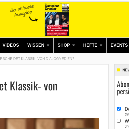
VIDEOS
WISSEN
SHOP
HEFTE
EVENTS
RSCHEIDET KLASSIK- VON DIALOGMEDIEN?
NE
t Klassik- von
Abon
pers
D
Dr
W
un