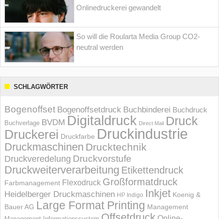
Onlinedruckerei gewandelt
So will die Roularta Media Group CO2-
neutral werden
SCHLAGWÖRTER
Bogenoffset
Bogenoffsetdruck
Buchbinderei
Buchdruck
Digitaldruck
Druck
BVDM
Buchverlage
Direct Mail
Druckindustrie
Druckerei
Druckfarbe
Druckmaschinen
Drucktechnik
Druckvorstufe
Druckveredelung
Druckweiterverarbeitung
Etikettendruck
Großformatdruck
Flexodruck
Farbmanagement
Inkjet
Heidelberger Druckmaschinen
Koenig &
HP Indigo
Large Format Printing
Bauer AG
Management
Offsetdruck
Online-
Management Informations­system