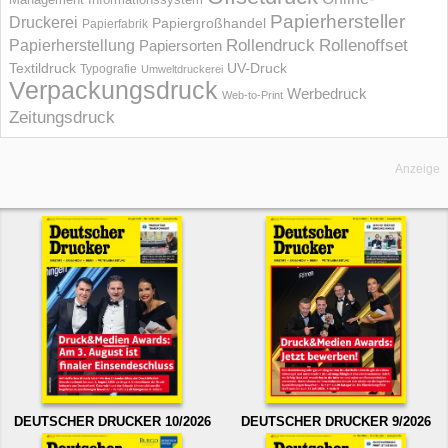
Papierhersteller
Druckerei
Papiergroßhandel
Papierfabrik
Rollendruck
Rollenoffset
Papierherstellung
Papiersorten
UV-Druck
Textildruck
Typografie
Umweltdruckerei
Verpackungsdruck
Werbedruck
Web-to-Print
Zeitungsdruck
Anzeige
DEUTSCHER DRUCKER 10/2026
DEUTSCHER DRUCKER 9/2026