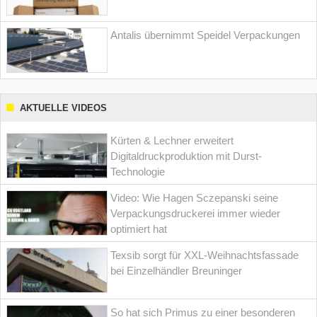
Antalis übernimmt Speidel Verpackungen
AKTUELLE VIDEOS
Kürten & Lechner erweitert
Digitaldruckproduktion mit Durst-
Technologie
Video: Wie Hagen Sczepanski seine
Verpackungsdruckerei immer wieder
optimiert hat
Texsib sorgt für XXL-Weihnachtsfassade
bei Einzelhändler Breuninger
So hat sich Primus zu einer besonderen