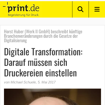
Horst Huber (Werk II GmbH) beschreibt künftige
Branchenveränderungen durch die Gesetze der
Digitalisierung
Digitale Transformation:
Darauf müssen sich
Druckereien einstellen
von Michael Schuele
,
5. Mai 2017