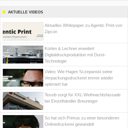
AKTUELLE VIDEOS
Aktuelles Whitepaper zu Agentic Print von
Zipcon
Kürten & Lechner erweitert
Digitaldruckproduktion mit Durst-
Technologie
Video: Wie Hagen Sczepanski seine
Verpackungsdruckerei immer wieder
optimiert hat
Texsib sorgt für XXL-Weihnachtsfassade
bei Einzelhändler Breuninger
So hat sich Primus zu einer besonderen
Onlinedruckerei gewandelt