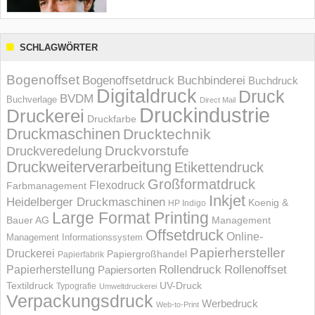
SCHLAGWÖRTER
Bogenoffset
Bogenoffsetdruck
Buchbinderei
Buchdruck
Digitaldruck
Druck
BVDM
Buchverlage
Direct Mail
Druckindustrie
Druckerei
Druckfarbe
Druckmaschinen
Drucktechnik
Druckvorstufe
Druckveredelung
Druckweiterverarbeitung
Etikettendruck
Großformatdruck
Flexodruck
Farbmanagement
Inkjet
Heidelberger Druckmaschinen
Koenig &
HP Indigo
Large Format Printing
Bauer AG
Management
Offsetdruck
Online-
Management Informations­system
Papierhersteller
Druckerei
Papiergroßhandel
Papierfabrik
Rollendruck
Rollenoffset
Papierherstellung
Papiersorten
UV-Druck
Textildruck
Typografie
Umweltdruckerei
Verpackungsdruck
Werbedruck
Web-to-Print