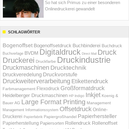
So hat sich Primus zu einer besonderen
Onlinedruckerei gewandelt
SCHLAGWÖRTER
Bogenoffset
Bogenoffsetdruck
Buchbinderei
Buchdruck
Digitaldruck
Druck
BVDM
Buchverlage
Direct Mail
Druckindustrie
Druckerei
Druckfarbe
Druckmaschinen
Drucktechnik
Druckvorstufe
Druckveredelung
Druckweiterverarbeitung
Etikettendruck
Großformatdruck
Flexodruck
Farbmanagement
Inkjet
Heidelberger Druckmaschinen
Koenig &
HP Indigo
Large Format Printing
Bauer AG
Management
Offsetdruck
Online-
Management Informations­system
Papierhersteller
Druckerei
Papiergroßhandel
Papierfabrik
Rollendruck
Rollenoffset
Papierherstellung
Papiersorten