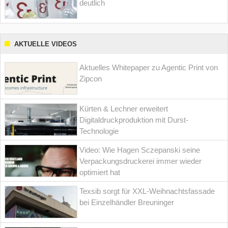
deutlich
AKTUELLE VIDEOS
Aktuelles Whitepaper zu Agentic Print von
Zipcon
Kürten & Lechner erweitert
Digitaldruckproduktion mit Durst-
Technologie
Video: Wie Hagen Sczepanski seine
Verpackungsdruckerei immer wieder
optimiert hat
Texsib sorgt für XXL-Weihnachtsfassade
bei Einzelhändler Breuninger