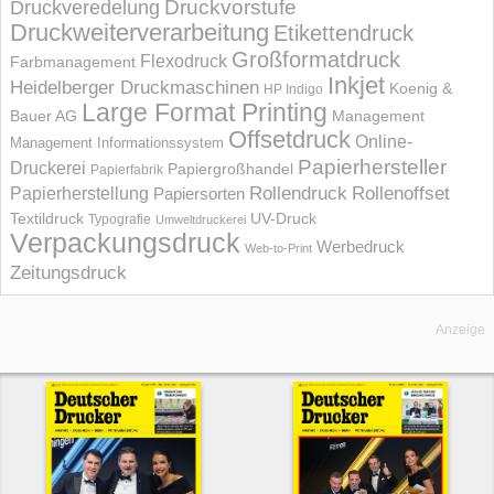
Druckvorstufe
Druckveredelung
Druckweiterverarbeitung
Etikettendruck
Großformatdruck
Flexodruck
Farbmanagement
Inkjet
Heidelberger Druckmaschinen
Koenig &
HP Indigo
Large Format Printing
Bauer AG
Management
Offsetdruck
Online-
Management Informations­system
Papierhersteller
Druckerei
Papiergroßhandel
Papierfabrik
Rollendruck
Rollenoffset
Papierherstellung
Papiersorten
UV-Druck
Textildruck
Typografie
Umweltdruckerei
Verpackungsdruck
Werbedruck
Web-to-Print
Zeitungsdruck
Anzeige