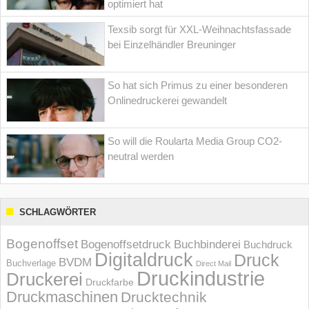
optimiert hat
Texsib sorgt für XXL-Weihnachtsfassade
bei Einzelhändler Breuninger
So hat sich Primus zu einer besonderen
Onlinedruckerei gewandelt
So will die Roularta Media Group CO2-
neutral werden
SCHLAGWÖRTER
Bogenoffset
Bogenoffsetdruck
Buchbinderei
Buchdruck
Digitaldruck
Druck
BVDM
Buchverlage
Direct Mail
Druckindustrie
Druckerei
Druckfarbe
Druckmaschinen
Drucktechnik