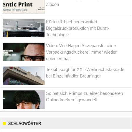
Zipcon
Kürten & Lechner erweitert
Digitaldruckproduktion mit Durst-
Technologie
Video: Wie Hagen Sczepanski seine
Verpackungsdruckerei immer wieder
optimiert hat
Texsib sorgt für XXL-Weihnachtsfassade
bei Einzelhändler Breuninger
So hat sich Primus zu einer besonderen
Onlinedruckerei gewandelt
SCHLAGWÖRTER