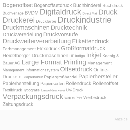
Bogenoffset
Bogenoffsetdruck
Buchbinderei
Buchdruck
Digitaldruck
Druck
BVDM
Buchverlage
Direct Mail
Druckindustrie
Druckerei
Druckfarbe
Druckmaschinen
Drucktechnik
Druckvorstufe
Druckveredelung
Druckweiterverarbeitung
Etikettendruck
Großformatdruck
Flexodruck
Farbmanagement
Inkjet
Heidelberger Druckmaschinen
Koenig &
HP Indigo
Large Format Printing
Bauer AG
Management
Offsetdruck
Online-
Management Informations­system
Papierhersteller
Druckerei
Papiergroßhandel
Papierfabrik
Rollendruck
Rollenoffset
Papierherstellung
Papiersorten
UV-Druck
Textildruck
Typografie
Umweltdruckerei
Verpackungsdruck
Werbedruck
Web-to-Print
Zeitungsdruck
Anzeige