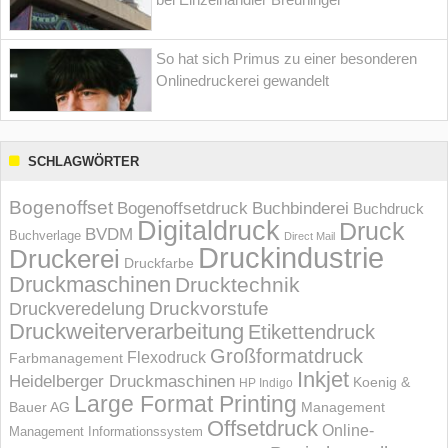
So hat sich Primus zu einer besonderen
Onlinedruckerei gewandelt
SCHLAGWÖRTER
Bogenoffset
Bogenoffsetdruck
Buchbinderei
Buchdruck
Digitaldruck
Druck
BVDM
Buchverlage
Direct Mail
Druckindustrie
Druckerei
Druckfarbe
Druckmaschinen
Drucktechnik
Druckvorstufe
Druckveredelung
Druckweiterverarbeitung
Etikettendruck
Großformatdruck
Flexodruck
Farbmanagement
Inkjet
Heidelberger Druckmaschinen
Koenig &
HP Indigo
Large Format Printing
Bauer AG
Management
Offsetdruck
Online-
Management Informations­system