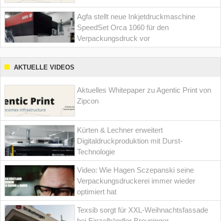
Agfa stellt neue Inkjetdruckmaschine
SpeedSet Orca 1060 für den
Verpackungsdruck vor
AKTUELLE VIDEOS
Aktuelles Whitepaper zu Agentic Print von
Zipcon
Kürten & Lechner erweitert
Digitaldruckproduktion mit Durst-
Technologie
Video: Wie Hagen Sczepanski seine
Verpackungsdruckerei immer wieder
optimiert hat
Texsib sorgt für XXL-Weihnachtsfassade
bei Einzelhändler Breuninger