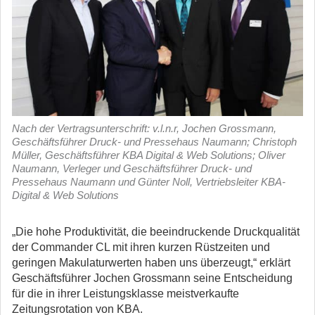
Nach der Vertragsunterschrift: v.l.n.r, Jochen Grossmann,
Geschäftsführer Druck- und Pressehaus Naumann; Christoph
Müller, Geschäftsführer KBA Digital & Web Solutions; Oliver
Naumann, Verleger und Geschäftsführer Druck- und
Pressehaus Naumann und Günter Noll, Vertriebsleiter KBA-
Digital & Web Solutions
„Die hohe Produktivität, die beeindruckende Druckqualität
der Commander CL mit ihren kurzen Rüstzeiten und
geringen Makulaturwerten haben uns überzeugt,“ erklärt
Geschäftsführer Jochen Grossmann seine Entscheidung
für die in ihrer Leistungsklasse meistverkaufte
Zeitungsrotation von KBA.