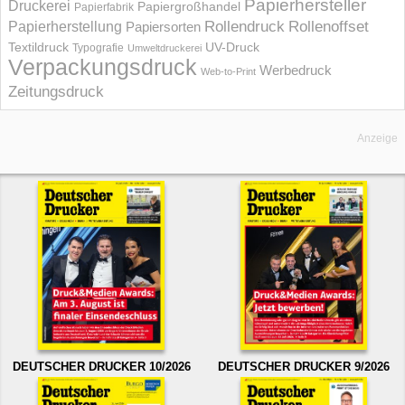
Papierhersteller
Druckerei
Papiergroßhandel
Papierfabrik
Rollendruck
Rollenoffset
Papierherstellung
Papiersorten
UV-Druck
Textildruck
Typografie
Umweltdruckerei
Verpackungsdruck
Werbedruck
Web-to-Print
Zeitungsdruck
Anzeige
DEUTSCHER DRUCKER 10/2026
DEUTSCHER DRUCKER 9/2026