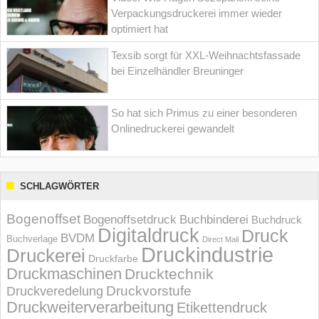
Verpackungsdruckerei immer wieder
optimiert hat
Texsib sorgt für XXL-Weihnachtsfassade
bei Einzelhändler Breuninger
So hat sich Primus zu einer besonderen
Onlinedruckerei gewandelt
SCHLAGWÖRTER
Bogenoffset
Bogenoffsetdruck
Buchbinderei
Buchdruck
Digitaldruck
Druck
BVDM
Buchverlage
Direct Mail
Druckindustrie
Druckerei
Druckfarbe
Druckmaschinen
Drucktechnik
Druckvorstufe
Druckveredelung
Druckweiterverarbeitung
Etikettendruck