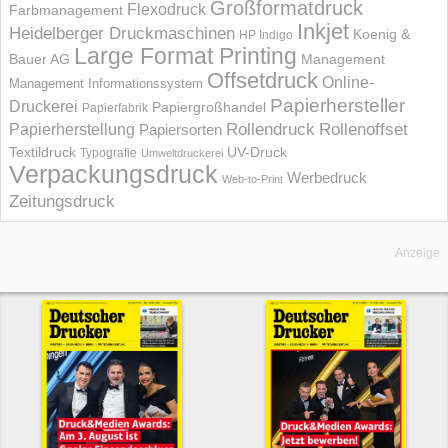
Großformatdruck
Flexodruck
Farbmanagement
Inkjet
Heidelberger Druckmaschinen
Koenig &
HP Indigo
Large Format Printing
Bauer AG
Management
Offsetdruck
Online-
Management Informations­system
Papierhersteller
Druckerei
Papiergroßhandel
Papierfabrik
Rollendruck
Rollenoffset
Papierherstellung
Papiersorten
UV-Druck
Textildruck
Typografie
Umweltdruckerei
Verpackungsdruck
Werbedruck
Web-to-Print
Zeitungsdruck
Anzeige