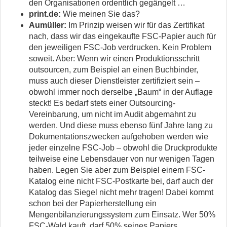
den Organisationen ordentlich gegängelt …
print.de:
Wie meinen Sie das?
Aumüller:
Im Prinzip weisen wir für das Zertifikat
nach, dass wir das eingekaufte FSC-Papier auch für
den jeweiligen FSC-Job verdrucken. Kein Problem
soweit. Aber: Wenn wir einen Produktionsschritt
outsourcen, zum Beispiel an einen Buch­binder,
muss auch dieser Dienstleister zertifiziert sein –
obwohl immer noch derselbe „Baum“ in der Auflage
steckt! Es bedarf stets einer Outsourcing-
Vereinbarung, um nicht im Audit abgemahnt zu
werden. Und diese muss ebenso fünf Jahre lang zu
Dokumentationszwecken aufgehoben werden wie
jeder einzelne FSC-Job – obwohl die Druckprodukte
teilweise eine Lebensdauer von nur wenigen Tagen
haben. Legen Sie aber zum Beispiel einem FSC-
Katalog eine nicht FSC-Postkarte bei, darf auch der
Katalog das Siegel nicht mehr tragen! Dabei kommt
schon bei der Papierherstellung ein
Mengenbilanzierungssystem zum Einsatz. Wer 50%
FSC-Wald kauft, darf 50% seines Pa­piers