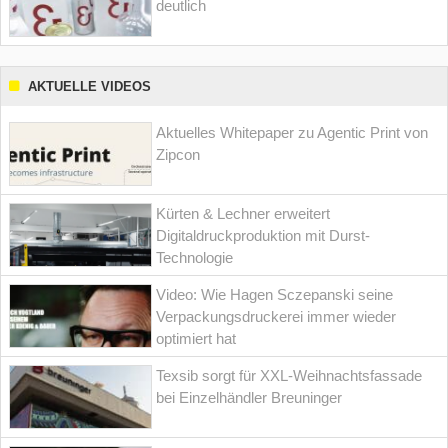
deutlich
AKTUELLE VIDEOS
Aktuelles Whitepaper zu Agentic Print von
Zipcon
Kürten & Lechner erweitert
Digitaldruckproduktion mit Durst-
Technologie
Video: Wie Hagen Sczepanski seine
Verpackungsdruckerei immer wieder
optimiert hat
Texsib sorgt für XXL-Weihnachtsfassade
bei Einzelhändler Breuninger