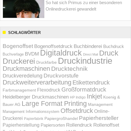
So hat sich Primus zu einer besonderen
Onlinedruckerei gewandelt
SCHLAGWÖRTER
Bogenoffset
Bogenoffsetdruck
Buchbinderei
Buchdruck
Digitaldruck
Druck
BVDM
Buchverlage
Direct Mail
Druckindustrie
Druckerei
Druckfarbe
Druckmaschinen
Drucktechnik
Druckvorstufe
Druckveredelung
Druckweiterverarbeitung
Etikettendruck
Großformatdruck
Flexodruck
Farbmanagement
Inkjet
Heidelberger Druckmaschinen
Koenig &
HP Indigo
Large Format Printing
Bauer AG
Management
Offsetdruck
Online-
Management Informations­system
Papierhersteller
Druckerei
Papiergroßhandel
Papierfabrik
Rollendruck
Rollenoffset
Papierherstellung
Papiersorten