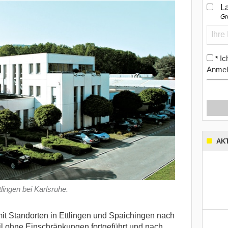
L
Gr
Ic
*
Anmel
AK
lingen bei Karlsruhe.
t Standorten in Ettlingen und Spaichingen nach
l ohne Einschränkungen fortgeführt und nach