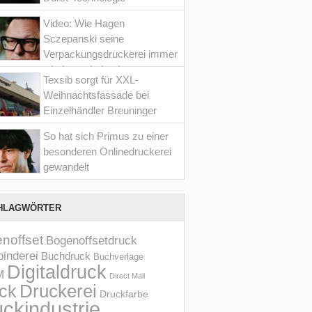
Video: Wie Hagen
Sczepanski seine
Verpackungsdruckerei immer
wieder optimiert hat
Texsib sorgt für XXL-
Weihnachtsfassade bei
Einzelhändler Breuninger
So hat sich Primus zu einer
besonderen Onlinedruckerei
gewandelt
HLAGWÖRTER
noffset
Bogenoffsetdruck
inderei
Buchdruck
Buchverlage
Digitaldruck
M
Direct Mail
Druckerei
ck
Druckfarbe
ckindustrie