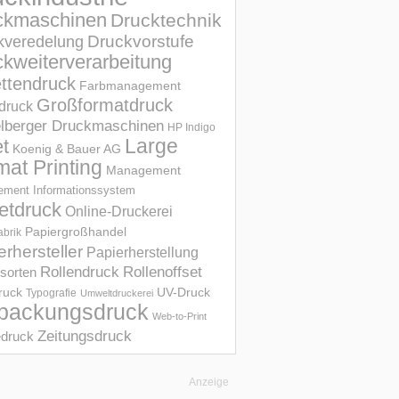
ckmaschinen
Drucktechnik
Druckvorstufe
kveredelung
kweiterverarbeitung
ettendruck
Farbmanagement
Großformatdruck
druck
elberger Druckmaschinen
HP Indigo
et
Large
Koenig & Bauer AG
mat Printing
Management
ment Informations­system
etdruck
Online-Druckerei
Papiergroßhandel
abrik
erhersteller
Papierherstellung
Rollendruck
Rollenoffset
sorten
UV-Druck
druck
Typografie
Umweltdruckerei
packungsdruck
Web-to-Print
Zeitungsdruck
druck
Anzeige