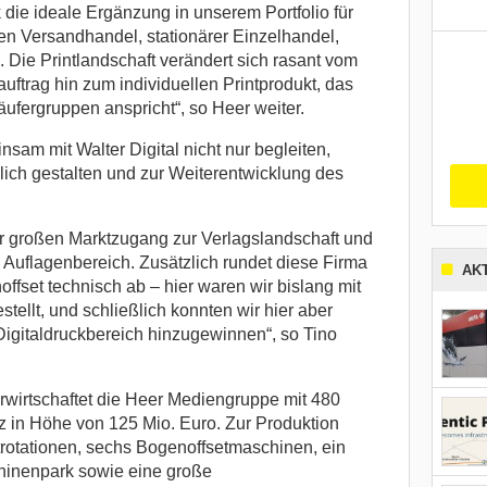
k die ideale Ergänzung in unserem Portfolio für
n Versandhandel, stationärer Einzelhandel,
 Die Printlandschaft verändert sich rasant vom
ftrag hin zum individuellen Printprodukt, das
äufergruppen anspricht“, so Heer weiter.
am mit Walter Digital nicht nur begleiten,
ich gestalten und zur Weiterentwicklung des
ehr großen Marktzugang zur Verlagslandschaft und
n Auflagenbereich. Zusätzlich rundet diese Firma
AK
fset technisch ab – hier waren wir bislang mit
ellt, und schließlich konnten wir hier aber
Digitaldruckbereich hinzugewinnen“, so Tino
wirtschaftet die Heer Mediengruppe mit 480
 in Höhe von 125 Mio. Euro. Zur Produktion
trotationen, sechs Bogenoffsetmaschinen, ein
hinenpark sowie eine große