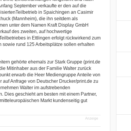
nfang September verkaufte er den auf die
isiertenTeilbetrieb in Spaichingen an Casimir
huck (Mannheim), die ihn seitdem als
hmen unter dem Namen Kraft Display GmbH
erkauf des zweiten, auf hochwertige
eilbetriebes in Ettlingen erfolgt rückwirkend zum
n sowie rund 125 Arbeitsplätze sollen erhalten
eitern gehörte ehemals zur Stark Gruppe (print.de
die Mitinhaber aus der Familie Walter zurück
tpunkt erwarb die Heer Mediengruppe Anteile von
r auf Anfrage von Deutscher Drucker/print.de zu
ernehmen Walter im aufstrebenden
n. Dies geschieht am besten mit einem Partner,
itteleuropäischen Markt kundenseitig gut
Anzeige