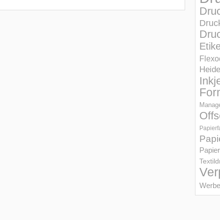
Dru
Druc
Druc
Etik
Flexo
Heid
Inkj
For
Manage
Offs
Papierf
Papi
Papier
Textil
Ver
Werbe