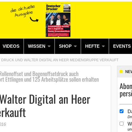
VIDEOS
WISSEN
SHOP
HEFTE
EVENTS
 DRUCK UND WALTER DIGITAL AN HEER MEDIENGRUPPE VERKAUFT
ollenoffset und Bogenoffsetdruck auch
NE
t Ettlingen und 125 Arbeitsplätze sollen erhalten
Abon
pers
Walter Digital an Heer
rkauft
D
Dr
W
016
un