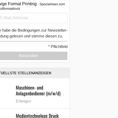
arge Format Printing
Spezialnews zum
oßformatdruck
h habe die Bedingungen zur Newsletter-
dung gelesen und stimme diesen zu.
*
Pflichtfeld
Absenden
TUELLSTE STELLENANZEIGEN
Maschinen- und
Anlagenbediener (m/w/d)
Erlangen
Medientechnologe Druck