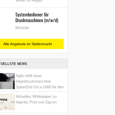
Weiler im Allgäu
Systembediener für
Druckmaschinen (m/w/d)
Münster
Alle Angebote im Stellenmarkt
TUELLSTE NEWS
Agfa stellt neue
Inkjetdruckmaschine
SpeedSet Orca 1060 für den
Verpackungsdruck vor
Aktuelles Whitepaper zu
Agentic Print von Zipcon