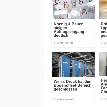
Koenig & Bauer
Rol
steigert
i p
Auftragseingang
end
deutlich
ge
Weiterlesen
We
Hei
Weiss-Druck hat den
Ang
Bogenoffset-Bereich
Far
geschlossen
Ch
Weiterlesen
We