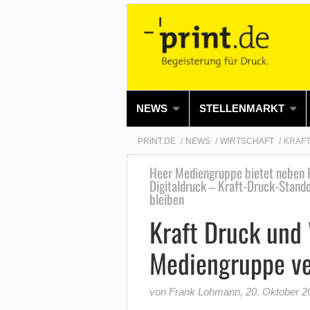
NEWS
STELLENMARKT
PRINT.DE
NEWS
WIRTSCHAFT
KRAFT
Heer Mediengruppe bietet neben R
Digitaldruck – Kraft-Druck-Standor
bleiben
Kraft Druck und 
Mediengruppe ve
von Frank Lohmann
,
20. Oktober 2