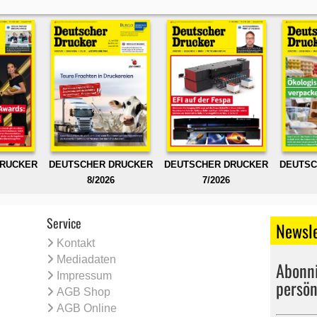
DRUCKER
DEUTSCHER DRUCKER
DEUTSCHER DRUCKER
DEUTSC
8/2026
7/2026
Service
Newsle
Kontakt
Mediadaten
Abonni
Impressum
persön
AGB Shop
AGB Online