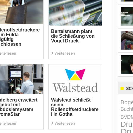
lenoffsetdruckere
Bertelsmann plant
pm Fulda
die Schließung von
gültig
Vogel Druck
schlossen
iterlesen
Weiterlesen
SC
delberg erweitert
Walstead schließt
Boge
ebot mit
seine
Buchb
bdosiersystem
Rollenoffsetdruckere
romaStar
i in Gotha
BVD
Dru
iterlesen
Weiterlesen
Dru