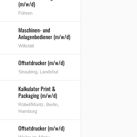
(m/w/d)
Föhren
Maschinen- und
Anlagenbediener (m/w/d)
Willstätt
Offsetdrucker (m/w/d)
Straubing, Landshut
Kalkulator Print &
Packaging (m/w/d)
Röbel/Müritz, Berlin,
Hamburg
Offsetdrucker (m/w/d)