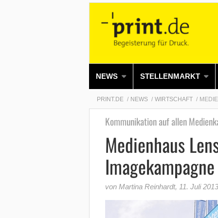
NEWS
STELLENMARKT
PRINT.DE
NEWS
WIRTSCHAFT
MEDIE
Kommunikation auf allen Medienk
Medienhaus Lens
Imagekampagne f
von Martina Reinhardt
,
11. Juli 201