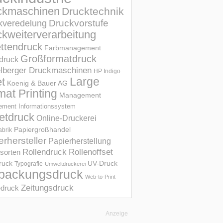
ckmaschinen
Drucktechnik
Druckvorstufe
kveredelung
kweiterverarbeitung
ettendruck
Farbmanagement
Großformatdruck
druck
elberger Druckmaschinen
HP Indigo
et
Large
Koenig & Bauer AG
mat Printing
Management
ment Informations­system
etdruck
Online-Druckerei
Papiergroßhandel
abrik
erhersteller
Papierherstellung
Rollendruck
Rollenoffset
sorten
UV-Druck
druck
Typografie
Umweltdruckerei
packungsdruck
Web-to-Print
Zeitungsdruck
druck
Anzeige