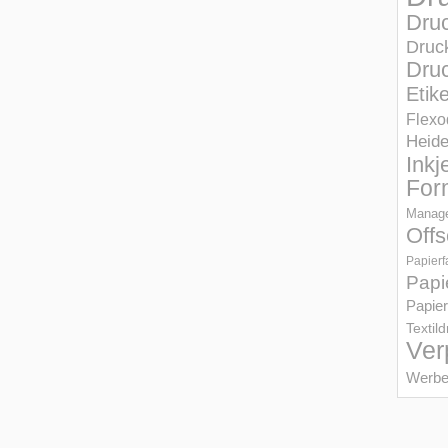
Dru
Druc
Druc
Etik
Flexo
Heid
Inkj
For
Manage
Offs
Papierf
Papi
Papier
Textil
Ver
Werbe