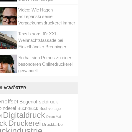
Video: Wie Hagen
Sczepanski seine
Verpackungsdruckerei immer
wieder optimiert hat
Texsib sorgt für XXL-
Weihnachtsfassade bei
Einzelhändler Breuninger
So hat sich Primus zu einer
besonderen Onlinedruckerei
gewandelt
HLAGWÖRTER
noffset
Bogenoffsetdruck
inderei
Buchdruck
Buchverlage
Digitaldruck
M
Direct Mail
Druckerei
ck
Druckfarbe
ckindustrie