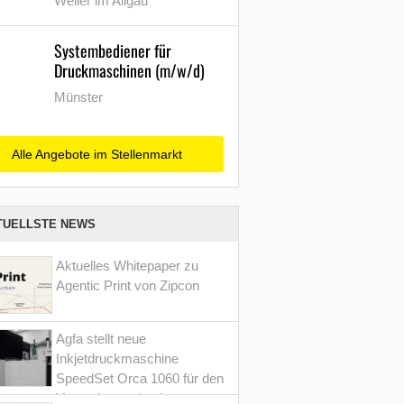
Weiler im Allgäu
Systembediener für
Druckmaschinen (m/w/d)
Münster
Alle Angebote im Stellenmarkt
TUELLSTE NEWS
Aktuelles Whitepaper zu
Agentic Print von Zipcon
Agfa stellt neue
Inkjetdruckmaschine
SpeedSet Orca 1060 für den
Verpackungsdruck vor