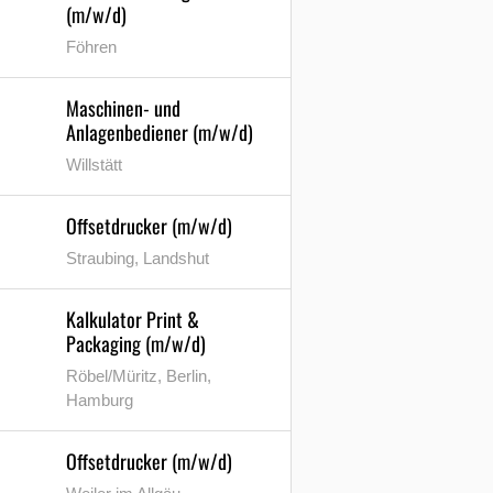
(m/w/d)
Föhren
Maschinen- und
Anlagenbediener (m/w/d)
Willstätt
Offsetdrucker (m/w/d)
Straubing, Landshut
Kalkulator Print &
Packaging (m/w/d)
Röbel/Müritz, Berlin,
Hamburg
Offsetdrucker (m/w/d)