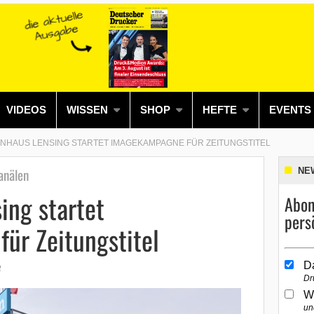
VIDEOS
WISSEN
SHOP
HEFTE
EVENTS
NHAUS LENSING STARTET IMAGEKAMPAGNE FÜR ZEITUNGSTITEL
anälen
NE
ing startet
Abon
pers
ür Zeitungstitel
D
3
Dr
W
un