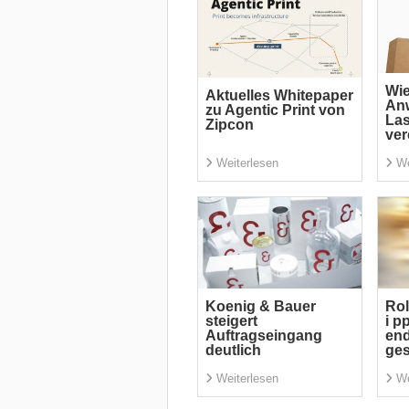
Wi
Aktuelles Whitepaper
An
zu Agentic Print von
La
Zipcon
ver
Weiterlesen
We
Koenig & Bauer
Rol
steigert
i p
Auftragseingang
end
deutlich
ge
Weiterlesen
We