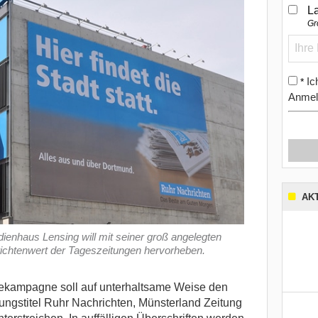
L
Gr
Ic
*
Anmel
AK
edienhaus Lensing will mit seiner groß angelegten
chtenwert der Tageszeitungen hervorheben.
gekampagne soll auf unterhaltsame Weise den
ungstitel Ruhr Nachrichten, Münsterland Zeitung