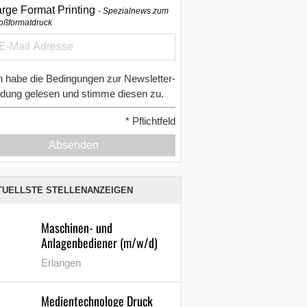
arge Format Printing
Spezialnews zum
oßformatdruck
h habe die Bedingungen zur Newsletter-
dung gelesen und stimme diesen zu.
*
Pflichtfeld
Absenden
TUELLSTE STELLENANZEIGEN
Maschinen- und
Anlagenbediener (m/w/d)
Erlangen
Medientechnologe Druck