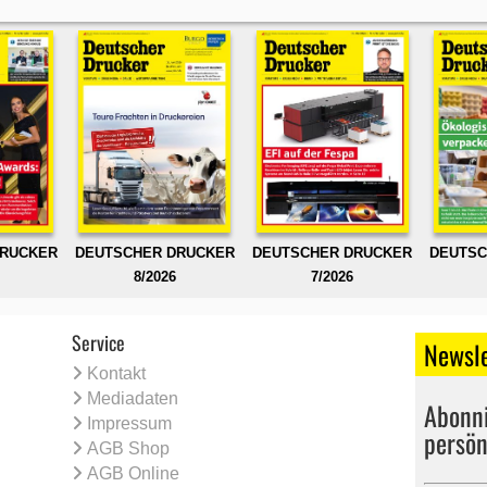
DRUCKER
DEUTSCHER DRUCKER
DEUTSCHER DRUCKER
DEUTSC
8/2026
7/2026
Service
Newsle
Kontakt
Mediadaten
Abonni
Impressum
persön
AGB Shop
AGB Online