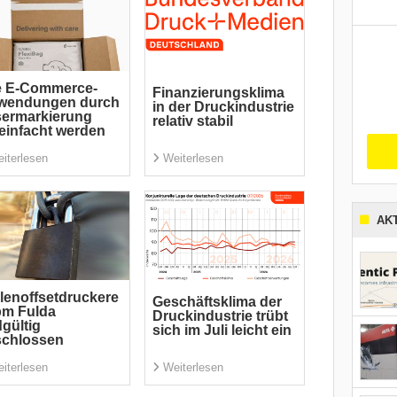
e E-Commerce-
Finanzierungsklima
wendungen durch
in der Druckindustrie
sermarkierung
relativ stabil
einfacht werden
iterlesen
Weiterlesen
AK
lenoffsetdruckere
Geschäftsklima der
pm Fulda
Druckindustrie trübt
gültig
sich im Juli leicht ein
schlossen
iterlesen
Weiterlesen