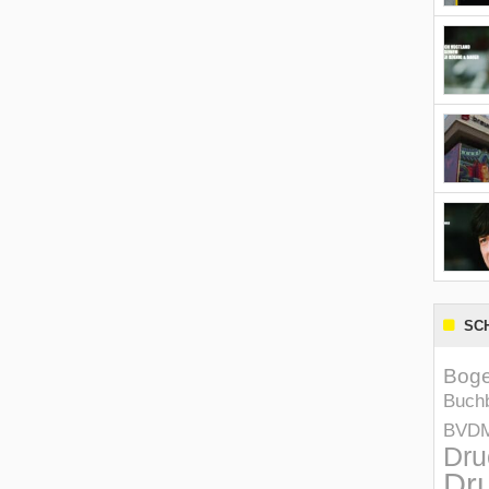
SC
Boge
Buchb
BVD
Dru
Dru