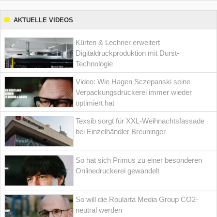
AKTUELLE VIDEOS
Kürten & Lechner erweitert
Digitaldruckproduktion mit Durst-
Technologie
Video: Wie Hagen Sczepanski seine
Verpackungsdruckerei immer wieder
optimiert hat
Texsib sorgt für XXL-Weihnachtsfassade
bei Einzelhändler Breuninger
So hat sich Primus zu einer besonderen
Onlinedruckerei gewandelt
So will die Roularta Media Group CO2-
neutral werden