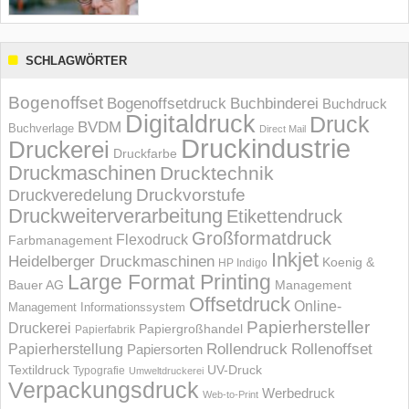
SCHLAGWÖRTER
Bogenoffset
Bogenoffsetdruck
Buchbinderei
Buchdruck
Digitaldruck
Druck
BVDM
Buchverlage
Direct Mail
Druckindustrie
Druckerei
Druckfarbe
Druckmaschinen
Drucktechnik
Druckvorstufe
Druckveredelung
Druckweiterverarbeitung
Etikettendruck
Großformatdruck
Flexodruck
Farbmanagement
Inkjet
Heidelberger Druckmaschinen
Koenig &
HP Indigo
Large Format Printing
Bauer AG
Management
Offsetdruck
Online-
Management Informations­system
Papierhersteller
Druckerei
Papiergroßhandel
Papierfabrik
Rollendruck
Rollenoffset
Papierherstellung
Papiersorten
UV-Druck
Textildruck
Typografie
Umweltdruckerei
Verpackungsdruck
Werbedruck
Web-to-Print