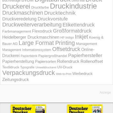
BVDM
Buchverlage
Direct Mail
Druckindustrie
Druckerei
Druckfarbe
Druckmaschinen
Drucktechnik
Druckvorstufe
Druckveredelung
Druckweiterverarbeitung
Etikettendruck
Großformatdruck
Flexodruck
Farbmanagement
Inkjet
Heidelberger Druckmaschinen
Koenig &
HP Indigo
Large Format Printing
Bauer AG
Management
Offsetdruck
Online-
Management Informations­system
Papierhersteller
Druckerei
Papiergroßhandel
Papierfabrik
Rollendruck
Rollenoffset
Papierherstellung
Papiersorten
UV-Druck
Textildruck
Typografie
Umweltdruckerei
Verpackungsdruck
Werbedruck
Web-to-Print
Zeitungsdruck
Anzeige