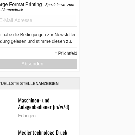
arge Format Printing
Spezialnews zum
oßformatdruck
h habe die Bedingungen zur Newsletter-
dung gelesen und stimme diesen zu.
*
Pflichtfeld
Absenden
TUELLSTE STELLENANZEIGEN
Maschinen- und
Anlagenbediener (m/w/d)
Erlangen
Medientechnologe Druck