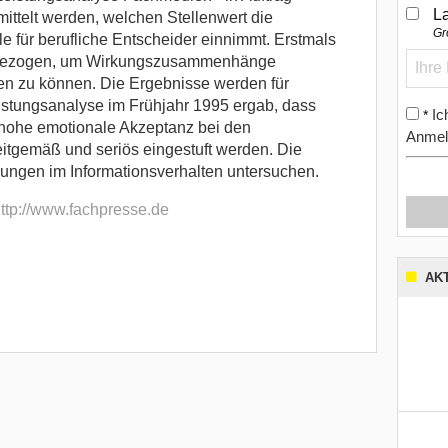
L
mittelt werden, welchen Stellenwert die
Gr
e für berufliche Entscheider einnimmt. Erstmals
nbezogen, um Wirkungszusammenhänge
en zu können. Die Ergebnisse werden für
istungsanalyse im Frühjahr 1995 ergab, dass
Ic
*
e hohe emotionale Akzeptanz bei den
Anmel
eitgemäß und seriös eingestuft werden. Die
rungen im Informationsverhalten untersuchen.
ttp://www.fachpresse.de
AK