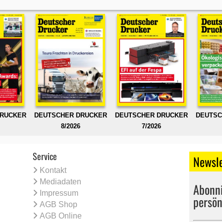
DRUCKER
DEUTSCHER DRUCKER
DEUTSCHER DRUCKER
DEUTSC
8/2026
7/2026
Service
Newsle
Kontakt
Mediadaten
Abonni
Impressum
persön
AGB Shop
AGB Online