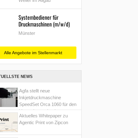
Weiler im Allgäu
Systembediener für
Druckmaschinen (m/w/d)
Münster
Alle Angebote im Stellenmarkt
TUELLSTE NEWS
Agfa stellt neue
Inkjetdruckmaschine
SpeedSet Orca 1060 für den
Verpackungsdruck vor
Aktuelles Whitepaper zu
Agentic Print von Zipcon