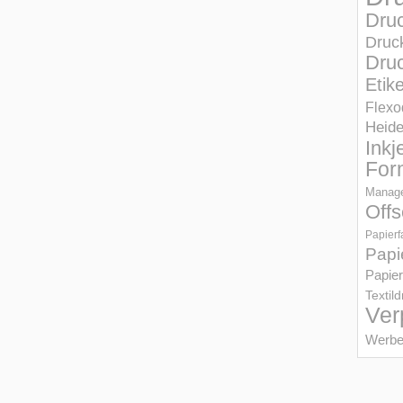
Dru
Druc
Druc
Etik
Flexo
Heid
Inkj
For
Manage
Offs
Papierf
Papi
Papier
Textil
Ver
Werbe