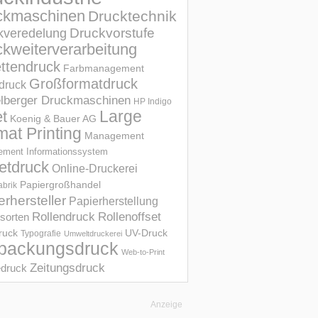
ckmaschinen
Drucktechnik
Druckvorstufe
kveredelung
kweiterverarbeitung
ettendruck
Farbmanagement
Großformatdruck
druck
elberger Druckmaschinen
HP Indigo
et
Large
Koenig & Bauer AG
mat Printing
Management
ment Informations­system
etdruck
Online-Druckerei
Papiergroßhandel
abrik
erhersteller
Papierherstellung
Rollendruck
Rollenoffset
sorten
UV-Druck
druck
Typografie
Umweltdruckerei
packungsdruck
Web-to-Print
Zeitungsdruck
druck
Anzeige