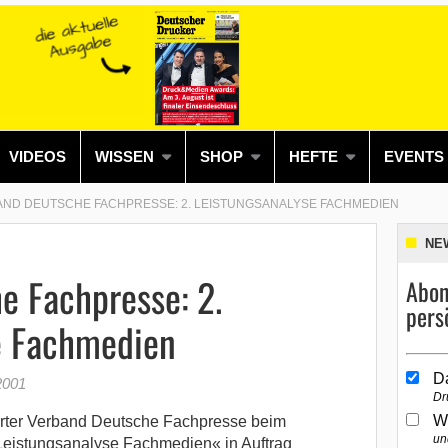
VIDEOS
WISSEN
SHOP
HEFTE
EVENTS
ND DEUTSCHE FACHPRESSE: 2. LEISTUNGSANALYSE FACHMEDIEN
NE
e Fachpresse: 2.
Abon
pers
e Fachmedien
D
2001
Dr
W
urter Verband Deutsche Fachpresse beim
un
 »Leistungsanalyse Fachmedien« in Auftrag