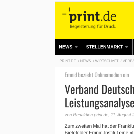
NEWS
STELLENMARKT
PRINT.DE
NEWS
WIRTSCHAFT
VERBA
Emnid bezieht Onlinemedien ein
Verband Deutsch
Leistungsanalys
von Redaktion print.de
,
11. August 
Zum zweiten Mal hat der Frankf
Bielefelder Emnid-Institut eine