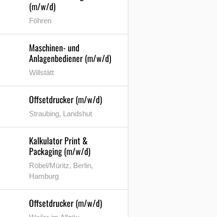
(m/w/d)
Föhren
Maschinen- und
Anlagenbediener (m/w/d)
Willstätt
Offsetdrucker (m/w/d)
Straubing, Landshut
Kalkulator Print &
Packaging (m/w/d)
Röbel/Müritz, Berlin,
Hamburg
Offsetdrucker (m/w/d)