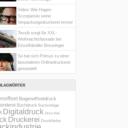
Video: Wie Hagen
Sczepanski seine
Verpackungsdruckerei immer
wieder optimiert hat
Texsib sorgt für XXL-
Weihnachtsfassade bei
Einzelhändler Breuninger
So hat sich Primus zu einer
besonderen Onlinedruckerei
gewandelt
HLAGWÖRTER
noffset
Bogenoffsetdruck
inderei
Buchdruck
Buchverlage
Digitaldruck
M
Direct Mail
Druckerei
ck
Druckfarbe
ckindustrie