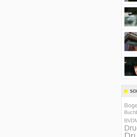
SC
Boge
Buchb
BVD
Dru
Dru