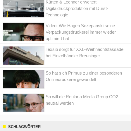
Kürten & Lechner erweitert
Digitaldruckproduktion mit Durst-
Technologie
Video: Wie Hagen Sczepanski seine
Verpackungsdruckerei immer wieder
optimiert hat
Texsib sorgt für XXL-Weihnachtsfassade
bei Einzelhändler Breuninger
So hat sich Primus zu einer besonderen
Onlinedruckerei gewandelt
So will die Roularta Media Group CO2-
neutral werden
SCHLAGWÖRTER