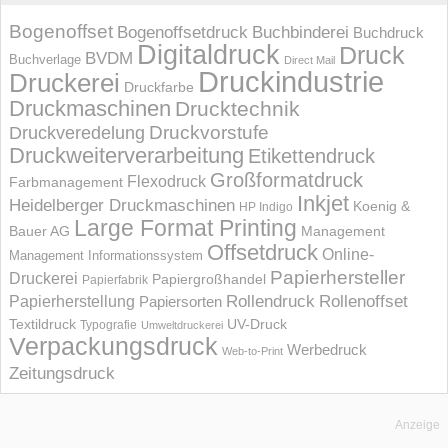
Bogenoffset
Bogenoffsetdruck
Buchbinderei
Buchdruck
Digitaldruck
Druck
BVDM
Buchverlage
Direct Mail
Druckindustrie
Druckerei
Druckfarbe
Druckmaschinen
Drucktechnik
Druckvorstufe
Druckveredelung
Druckweiterverarbeitung
Etikettendruck
Großformatdruck
Flexodruck
Farbmanagement
Inkjet
Heidelberger Druckmaschinen
Koenig &
HP Indigo
Large Format Printing
Bauer AG
Management
Offsetdruck
Online-
Management Informations­system
Papierhersteller
Druckerei
Papiergroßhandel
Papierfabrik
Rollendruck
Rollenoffset
Papierherstellung
Papiersorten
UV-Druck
Textildruck
Typografie
Umweltdruckerei
Verpackungsdruck
Werbedruck
Web-to-Print
Zeitungsdruck
Anzeige