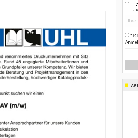
L
Gr
Ic
*
Anmel
AK