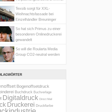
wieder optimiert hat
Texsib sorgt für XXL-
Weihnachtsfassade bei
Einzelhändler Breuninger
So hat sich Primus zu einer
besonderen Onlinedruckerei
gewandelt
So will die Roularta Media
Group CO2-neutral werden
HLAGWÖRTER
noffset
Bogenoffsetdruck
inderei
Buchdruck
Buchverlage
Digitaldruck
M
Direct Mail
Druckerei
ck
Druckfarbe
ckindustrie