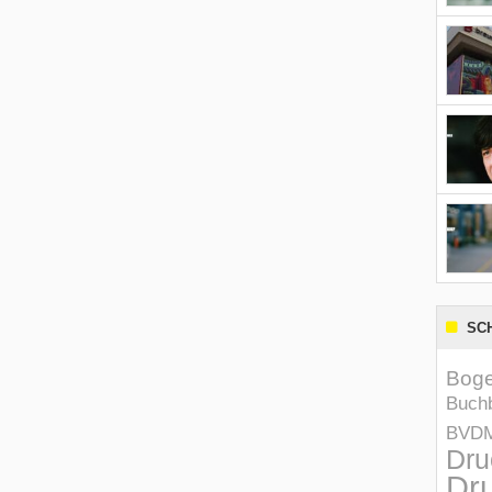
SC
Boge
Buchb
BVD
Dru
Dru