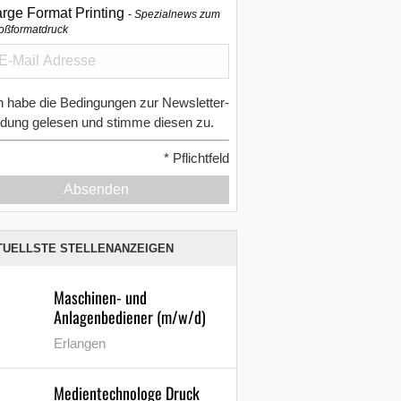
arge Format Printing
Spezialnews zum
oßformatdruck
h habe die Bedingungen zur Newsletter-
dung gelesen und stimme diesen zu.
*
Pflichtfeld
Absenden
TUELLSTE STELLENANZEIGEN
Maschinen- und
Anlagenbediener (m/w/d)
Erlangen
Medientechnologe Druck