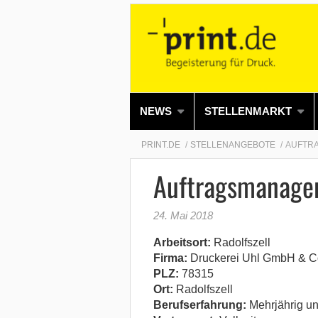
NEWS
STELLENMARKT
PRINT.DE
STELLENANGEBOTE
AUFTRA
Auftragsmanage
24. Mai 2018
Arbeitsort:
Radolfszell
Firma:
Druckerei Uhl GmbH & C
PLZ:
78315
Ort:
Radolfszell
Berufserfahrung:
Mehrjährig un