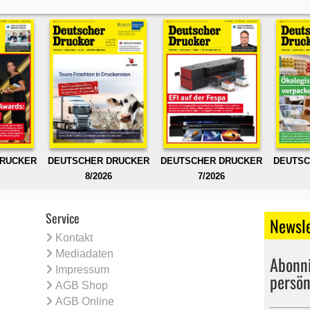
DRUCKER
DEUTSCHER DRUCKER
DEUTSCHER DRUCKER
DEUTSC
8/2026
7/2026
Service
Newsle
Kontakt
Mediadaten
Abonni
Impressum
persön
AGB Shop
AGB Online