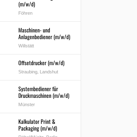
(m/w/d)
Föhren
Maschinen- und
Anlagenbediener (m/w/d)
Willstätt
Offsetdrucker (m/w/d)
Straubing, Landshut
Systembediener für
Druckmaschinen (m/w/d)
Münster
Kalkulator Print &
Packaging (m/w/d)