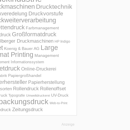
ckmaschinen
Drucktechnik
Druckvorstufe
kveredelung
kweiterverarbeitung
ettendruck
Farbmanagement
Großformatdruck
druck
elberger Druckmaschinen
HP Indigo
et
Large
Koenig & Bauer AG
mat Printing
Management
ment Informations­system
etdruck
Online-Druckerei
Papiergroßhandel
abrik
erhersteller
Papierherstellung
Rollendruck
Rollenoffset
sorten
UV-Druck
druck
Typografie
Umweltdruckerei
packungsdruck
Web-to-Print
Zeitungsdruck
druck
Anzeige