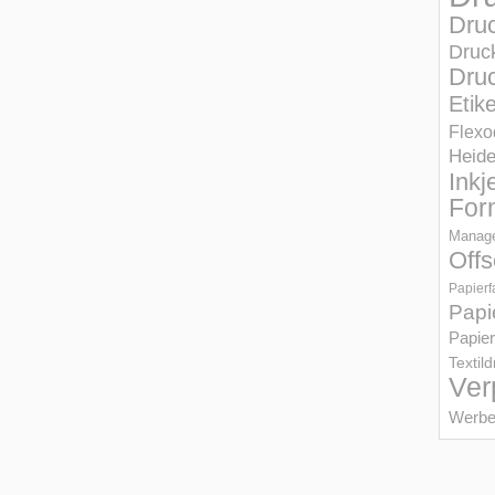
Dru
Druc
Druc
Etik
Flexo
Heid
Inkj
For
Manage
Offs
Papierf
Papi
Papier
Textil
Ver
Werbe