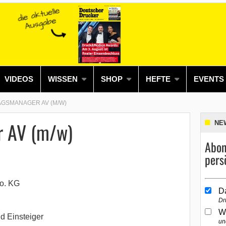
VIDEOS
WISSEN
SHOP
HEFTE
EVENTS
GSMANAGER AV (M/W)
r AV (m/w)
NE
Abon
pers
o. KG
D
Dr
W
d Einsteiger
un