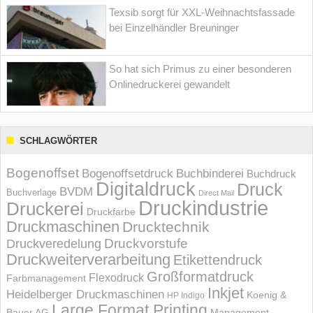
Texsib sorgt für XXL-Weihnachtsfassade
bei Einzelhändler Breuninger
So hat sich Primus zu einer besonderen
Onlinedruckerei gewandelt
SCHLAGWÖRTER
Bogenoffset
Bogenoffsetdruck
Buchbinderei
Buchdruck
Digitaldruck
Druck
BVDM
Buchverlage
Direct Mail
Druckindustrie
Druckerei
Druckfarbe
Druckmaschinen
Drucktechnik
Druckvorstufe
Druckveredelung
Druckweiterverarbeitung
Etikettendruck
Großformatdruck
Flexodruck
Farbmanagement
Inkjet
Heidelberger Druckmaschinen
Koenig &
HP Indigo
Large Format Printing
Bauer AG
Management