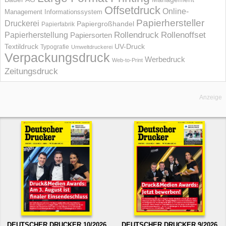
Offsetdruck
Online-
Management Informations­system
Papierhersteller
Druckerei
Papiergroßhandel
Papierfabrik
Rollendruck
Rollenoffset
Papierherstellung
Papiersorten
UV-Druck
Textildruck
Typografie
Umweltdruckerei
Verpackungsdruck
Werbedruck
Web-to-Print
Zeitungsdruck
Anzeige
DEUTSCHER DRUCKER 10/2026
DEUTSCHER DRUCKER 9/2026