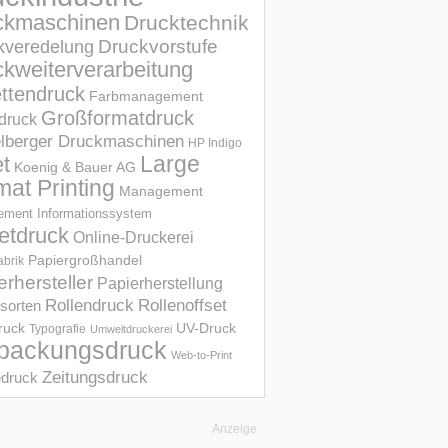
ckmaschinen
Drucktechnik
Druckvorstufe
kveredelung
kweiterverarbeitung
ettendruck
Farbmanagement
Großformatdruck
druck
elberger Druckmaschinen
HP Indigo
et
Large
Koenig & Bauer AG
mat Printing
Management
ment Informations­system
etdruck
Online-Druckerei
Papiergroßhandel
abrik
erhersteller
Papierherstellung
Rollendruck
Rollenoffset
sorten
UV-Druck
druck
Typografie
Umweltdruckerei
packungsdruck
Web-to-Print
Zeitungsdruck
druck
Anzeige