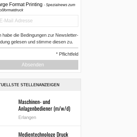
arge Format Printing
Spezialnews zum
oßformatdruck
h habe die Bedingungen zur Newsletter-
dung gelesen und stimme diesen zu.
*
Pflichtfeld
Absenden
TUELLSTE STELLENANZEIGEN
Maschinen- und
Anlagenbediener (m/w/d)
Erlangen
Medientechnologe Druck