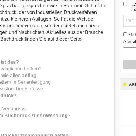
L
Sprache – gesprochen wie in Form von Schrift. Im
Gr
hdruck, der von industriellen Druckverfahren
t zu kleineren Auflagen. So hat die Welt der
Faszination verloren, sondern bietet auch heute
gen und Nachrichten. Aktuelles aus der Branche
Ic
*
uchdruck finden Sie auf dieser Seite.
Anmel
ist das?
eweglichen Lettern?
ie alles anfing
ttern in Serienfertigung
AK
Boston-Tiegelpresse
hdruck?
-Verfahrens
im Buchdruck zur Anwendung?
e Drucker fachmännisch helfen