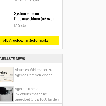
Weiler im Allgäu
Systembediener für
Druckmaschinen (m/w/d)
Münster
Alle Angebote im Stellenmarkt
TUELLSTE NEWS
Aktuelles Whitepaper zu
Agentic Print von Zipcon
Agfa stellt neue
Inkjetdruckmaschine
SpeedSet Orca 1060 für den
Verpackungsdruck vor