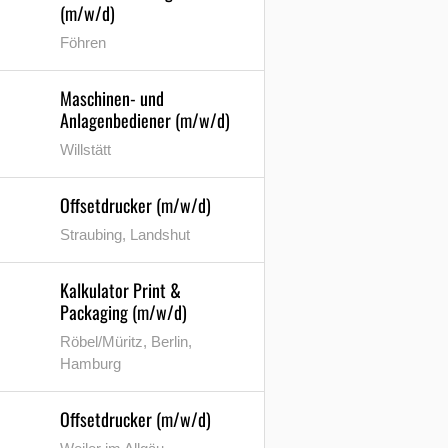
(m/w/d)
Föhren
Maschinen- und
Anlagenbediener (m/w/d)
Willstätt
Offsetdrucker (m/w/d)
Straubing, Landshut
Kalkulator Print &
Packaging (m/w/d)
Röbel/Müritz, Berlin,
Hamburg
Offsetdrucker (m/w/d)