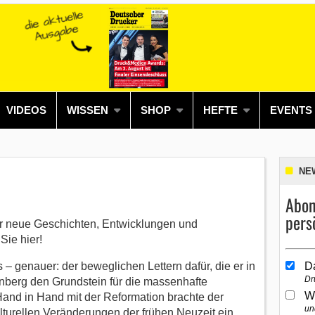
VIDEOS
WISSEN
SHOP
HEFTE
EVENTS
NE
Abon
pers
or neue Geschichten, Entwicklungen und
Sie hier!
– genauer: der beweglichen Lettern dafür, die er in
D
Dr
enberg den Grundstein für die massenhafte
W
Hand in Hand mit der Reformation brachte der
un
lturellen Veränderungen der frühen Neuzeit ein