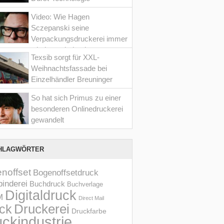
Video: Wie Hagen
Sczepanski seine
Verpackungsdruckerei immer
wieder optimiert hat
Texsib sorgt für XXL-
Weihnachtsfassade bei
Einzelhändler Breuninger
So hat sich Primus zu einer
besonderen Onlinedruckerei
gewandelt
HLAGWÖRTER
noffset
Bogenoffsetdruck
inderei
Buchdruck
Buchverlage
Digitaldruck
M
Direct Mail
Druckerei
ck
Druckfarbe
ckindustrie