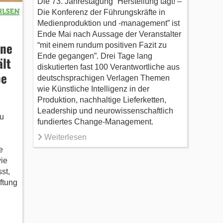
Die 73. Jahrestagung “Herstellung tagt! –
Die Konferenz der Führungskräfte in
Medienproduktion und -management” ist
Ende Mai nach Aussage der Veranstalter
ine
“mit einem rundum positiven Fazit zu
Ende gegangen”. Drei Tage lang
ält
diskutierten fast 100 Verantwortliche aus
be
deutschsprachigen Verlagen Themen
wie Künstliche Intelligenz in der
Produktion, nachhaltige Lieferketten,
Leadership und neurowissenschaftlich
u
fundiertes Change-Management.
Weiterlesen
e
wie
st,
ftung