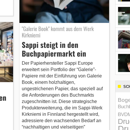
"Galerie Book" kommt aus dem Werk
Kirkniemi
Sappi steigt in den
Buchpapiermarkt ein
Der Papierhersteller Sappi Europe
erweitert sein Portfolio der “Galerie”-
Papiere mit der Einführung von Galerie
Book, einem holzhaltigen,
SC
ungestrichenen Papier, das speziell auf
nen
die Anforderungen des Buchmarkts
Boge
zugeschnitten ist. Diese strategische
Buchb
Produkterweiterung, die im Sappi-Werk
BVD
Kirkniemi in Finnland hergestellt wird,
Dru
adressiere den wachsenden Bedarf an
Dru
“nachhaltigen und vielseitigen”