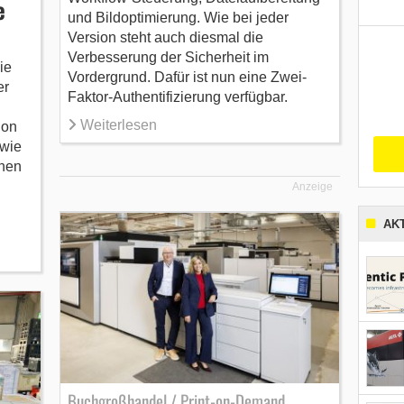
e
und Bildoptimierung. Wie bei jeder
Version steht auch diesmal die
Verbesserung der Sicherheit im
ie
Vordergrund. Dafür ist nun eine Zwei-
er
Faktor-Authentifizierung verfügbar.
Weiterlesen
ion
 wie
rnen
Anzeige
AK
Buchgroßhandel / Print-on-Demand