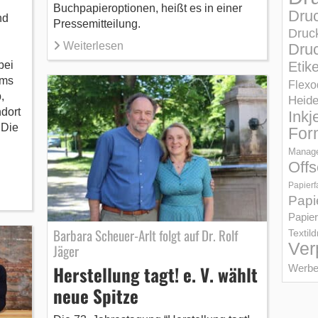
Buchpapieroptionen, heißt es in einer
Dru
nd
Pressemitteilung.
Druc
Weiterlesen
Druc
bei
Etik
ums
Flexo
,
Heid
dort
Inkj
 Die
For
Manage
Offs
Papierf
Papi
Papier
Barbara Scheuer-Arlt folgt auf Dr. Rolf
Textil
Ver
Jäger
Herstellung tagt! e. V. wählt
Werbe
neue Spitze