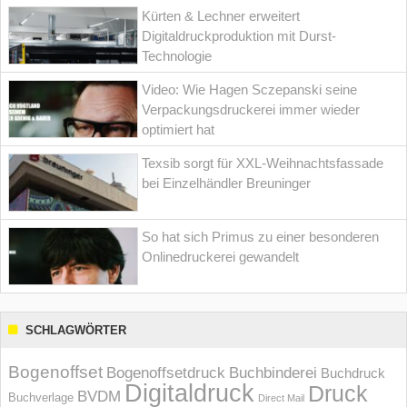
Kürten & Lechner erweitert
Digitaldruckproduktion mit Durst-
Technologie
Video: Wie Hagen Sczepanski seine
Verpackungsdruckerei immer wieder
optimiert hat
Texsib sorgt für XXL-Weihnachtsfassade
bei Einzelhändler Breuninger
So hat sich Primus zu einer besonderen
Onlinedruckerei gewandelt
SCHLAGWÖRTER
Bogenoffset
Bogenoffsetdruck
Buchbinderei
Buchdruck
Digitaldruck
Druck
BVDM
Buchverlage
Direct Mail