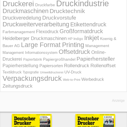
Druckindustrie
Druckerei
Druckfarbe
Druckmaschinen
Drucktechnik
Druckvorstufe
Druckveredelung
Druckweiterverarbeitung
Etikettendruck
Großformatdruck
Flexodruck
Farbmanagement
Inkjet
Heidelberger Druckmaschinen
Koenig &
HP Indigo
Large Format Printing
Bauer AG
Management
Offsetdruck
Online-
Management Informations­system
Papierhersteller
Druckerei
Papiergroßhandel
Papierfabrik
Rollendruck
Rollenoffset
Papierherstellung
Papiersorten
UV-Druck
Textildruck
Typografie
Umweltdruckerei
Verpackungsdruck
Werbedruck
Web-to-Print
Zeitungsdruck
Anzeige