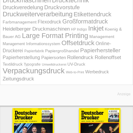
Druckmaschinen
Drucktechnik
Druckvorstufe
Druckveredelung
Druckweiterverarbeitung
Etikettendruck
Großformatdruck
Flexodruck
Farbmanagement
Inkjet
Heidelberger Druckmaschinen
Koenig &
HP Indigo
Large Format Printing
Bauer AG
Management
Offsetdruck
Online-
Management Informations­system
Papierhersteller
Druckerei
Papiergroßhandel
Papierfabrik
Rollendruck
Rollenoffset
Papierherstellung
Papiersorten
UV-Druck
Textildruck
Typografie
Umweltdruckerei
Verpackungsdruck
Werbedruck
Web-to-Print
Zeitungsdruck
Anzeige