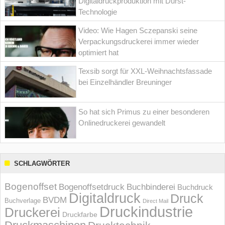
Digitaldruckproduktion mit Durst-
Technologie
Video: Wie Hagen Sczepanski seine
Verpackungsdruckerei immer wieder
optimiert hat
Texsib sorgt für XXL-Weihnachtsfassade
bei Einzelhändler Breuninger
So hat sich Primus zu einer besonderen
Onlinedruckerei gewandelt
SCHLAGWÖRTER
Bogenoffset
Bogenoffsetdruck
Buchbinderei
Buchdruck
Digitaldruck
Druck
BVDM
Buchverlage
Direct Mail
Druckindustrie
Druckerei
Druckfarbe