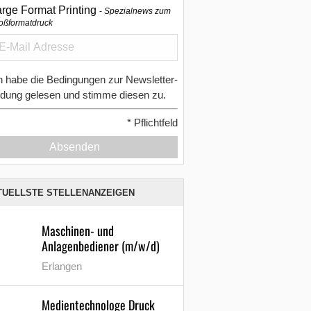
arge Format Printing
Spezialnews zum
oßformatdruck
h habe die Bedingungen zur Newsletter-
dung gelesen und stimme diesen zu.
*
Pflichtfeld
Absenden
TUELLSTE STELLENANZEIGEN
Maschinen- und
Anlagenbediener (m/w/d)
Erlangen
Medientechnologe Druck