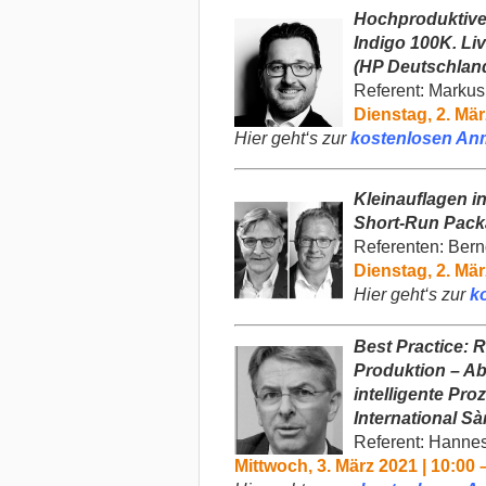
Hochproduktive
Indigo 100K. Li
(HP Deutschlan
Referent: Marku
Dienstag, 2. Mär
Hier geht‘s zur
kostenlosen An
Kleinauflagen i
Short-Run
Pack
Referenten:
Bern
Dienstag, 2. Mär
Hier geht‘s zur
k
Best Practice: 
Produktion –
Ab
intelligente Pro
International
Sàr
Referent:
Hannes
Mittwoch, 3. März 2021 | 10:00 