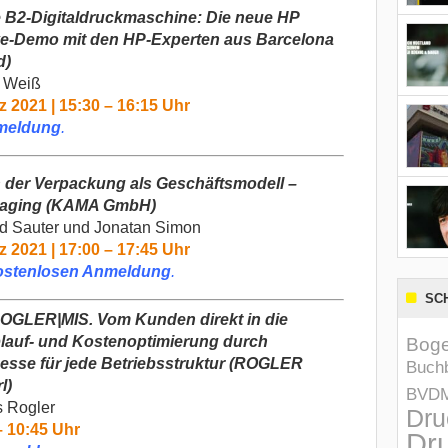
 B2-Digitaldruckmaschine: Die neue HP
ve-Demo mit den HP-Experten aus Barcelona
d)
s Weiß
z 2021 | 15:30 – 16:15 Uhr
meldung
.
n der Verpackung als Geschäftsmodell –
aging
(KAMA GmbH)
d Sauter und
Jonatan Simon
z 2021 | 17:00 – 17:45 Uhr
ostenlosen Anmeldung
.
SC
ROGLER|MIS. Vom Kunden direkt in die
lauf- und Kostenoptimierung durch
Boge
zesse für jede Betriebsstruktur
(
ROGLER
Buchb
l)
BVD
 Rogler
Dru
– 10:45 Uhr
Dru