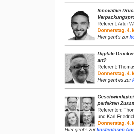
Innovative
Druck
Verpackungspr
Referent: Artur W
Donnerstag, 4. M
Hier geht‘s zur
k
Digitale Druckv
art?
Referent: Thoma
Donnerstag, 4. M
Hier geht es zur
Geschwindigkeit
perfekten Zusam
Referenten: Thor
und Karl-Friedri
Donnerstag, 4. M
Hier geht‘s zur
kostenlosen An