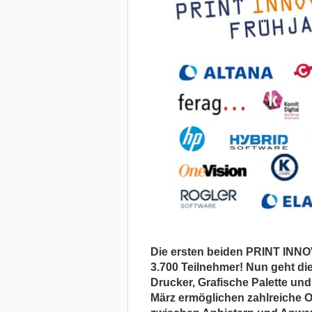
Die ersten beiden PRINT INN
3.700 Teilnehmer! Nun geht di
Drucker, Grafische Palette und 
März ermöglichen zahlreiche O