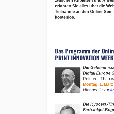
zwischen Anbietern und Anwen
erfahren Sie alles über die W
Teilnahme an den Online-Semin
kostenlos.
Das Programm der Onli
PRINT INNOVATION WEEK
Die Geheimnisse
Digital Europe
Referent:
Theo v
Montag, 1. März 
Hier geht‘s zur
k
Die Kyocera-Tin
Farb-Inkjet-Bog