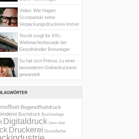
Video: Wie Hagen
Sczepanski seine
Verpackungsdruckerei immer
wieder optimiert hat
Texsib sorgt für XXL-
Weihnachtsfassade bei
Einzelhändler Breuninger
So hat sich Primus zu einer
besonderen Onlinedruckerei
gewandelt
HLAGWÖRTER
noffset
Bogenoffsetdruck
inderei
Buchdruck
Buchverlage
Digitaldruck
M
Direct Mail
Druckerei
ck
Druckfarbe
ckindustrie