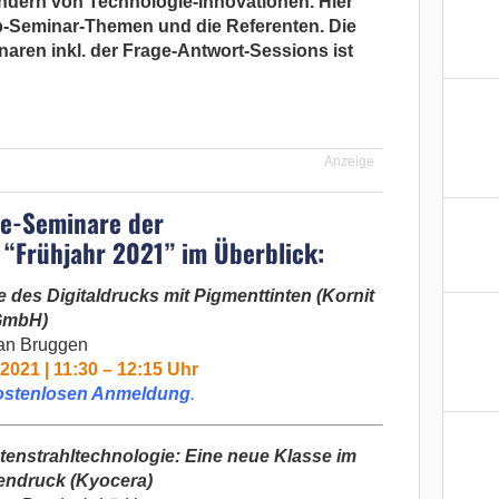
dern von Technologie-Innovationen. Hier
eb-Seminar-Themen und die Referenten. Die
aren inkl. der Frage-Antwort-Sessions ist
Anzeige
ne-Seminare der
 “Frühjahr 2021”
im Überblick:
 des Digitaldrucks mit Pigmenttinten
(Kornit
 GmbH)
an Bruggen
2021 | 11:30 – 12:15 Uhr
ostenlosen Anmeldung
.
tenstrahltechnologie: Eine neue Klasse im
endruck (Kyocera)