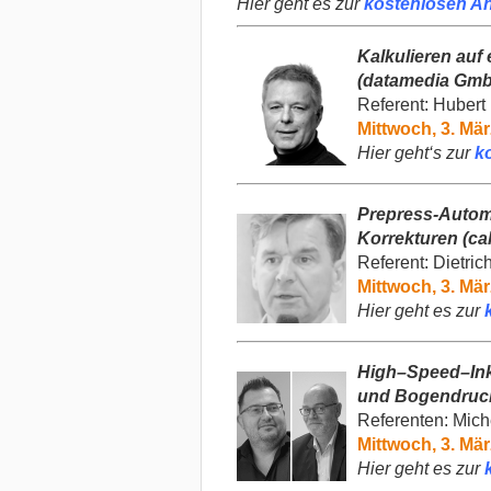
Hier geht es zur
kostenlosen A
Kalkulieren auf
(datamedia Gm
Referent: Hubert
Mittwoch, 3. Mär
Hier geht‘s zur
k
Prepress-
Autom
Korrekturen
(ca
Referent:
Dietric
Mittwoch, 3. Mär
Hier geht es zur
High
–
Speed
–
In
und
Bogen
druc
Referenten: Miche
Mittwoch, 3. Mär
Hier geht es zur