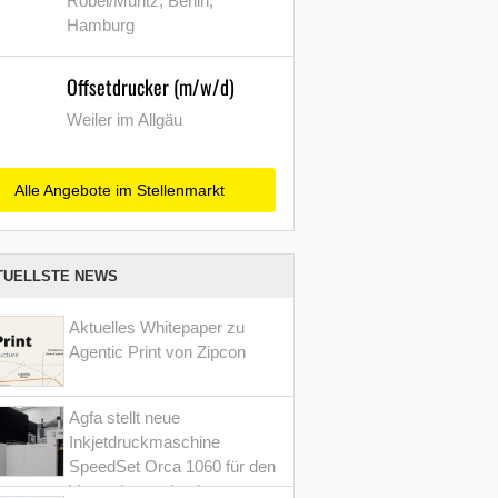
Röbel/Müritz, Berlin,
Hamburg
Offsetdrucker (m/w/d)
Weiler im Allgäu
Alle Angebote im Stellenmarkt
TUELLSTE NEWS
Aktuelles Whitepaper zu
Agentic Print von Zipcon
Agfa stellt neue
Inkjetdruckmaschine
SpeedSet Orca 1060 für den
Verpackungsdruck vor