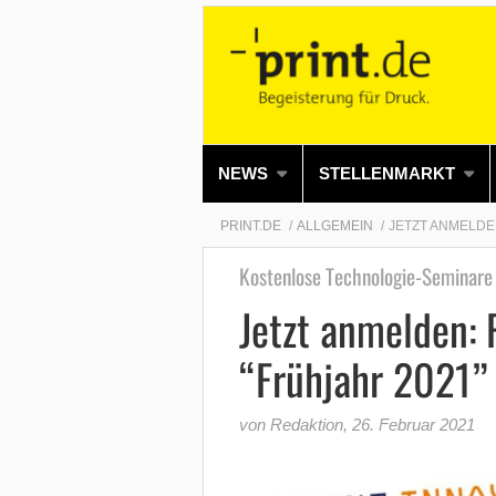
NEWS
STELLENMARKT
PRINT.DE
ALLGEMEIN
JETZT ANMELDEN
Kostenlose Technologie-Seminare
Jetzt anmelden:
“Frühjahr 2021”
von Redaktion
,
26. Februar 2021