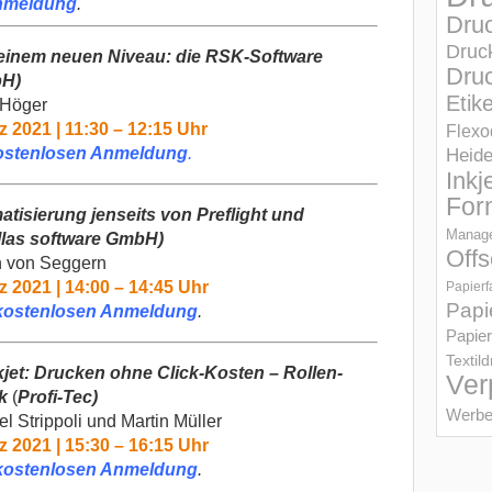
nmeldung
.
Dru
Druc
 einem neuen Niveau
: die
RSK-Software
Druc
bH)
Etik
 Höger
z 2021 | 11:30 – 12:15 Uhr
Flexo
ostenlosen Anmeldung
.
Heid
Inkj
For
atisierung jenseits von
Preflight
und
Manage
llas software GmbH)
Offs
h von Seggern
z 2021 | 14:00 – 14:45 Uhr
Papierf
Papi
kostenlosen Anmeldung
.
Papier
Textil
kjet
:
Drucken ohne Click-Kosten
–
Rolle
n-
Ver
k
(
Profi-Tec)
Werbe
l Strippoli und Martin Müller
z 2021 | 15:30 – 16:15 Uhr
kostenlosen Anmeldung
.