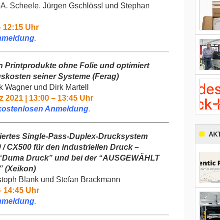
-A. Scheele,
Jürgen
Gschlössl und Stephan
– 12:15 Uhr
nmeldung
.
an
Printprodukt
e
ohne Folie
und optimiert
uskosten
seiner Systeme
(Ferag)
nk Wagner
und
Dirk Martell
z 2021 | 13:00 – 13:45 Uhr
kostenlosen Anmeldung
.
AK
iertes Single-Pass-Duplex-Drucksystem
/ CX500 für den industriellen Druck –
“
Duma Druck
”
und bei der
“
AUSGEWÄHLT
”
(Xeikon)
stoph Blank und
Stefan Brackmann
– 14:45 Uhr
nmeldung
.