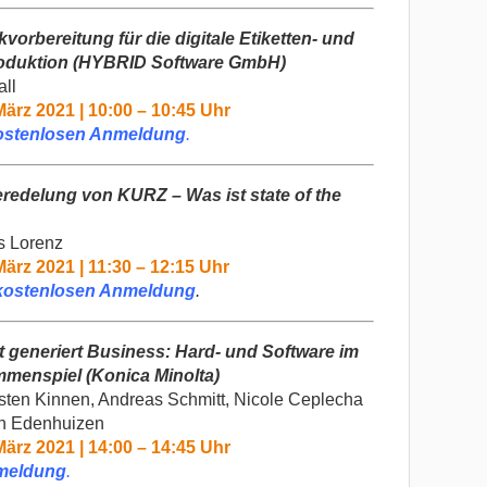
vorbereitung für die digitale Etiketten- und
oduktion
(HYBRID Software GmbH)
all
ärz 2021 | 10:00 – 10:45 Uhr
ostenlosen Anmeldung
.
eredelung von KURZ – Was ist state of the
s Lorenz
ärz 2021 | 11:30 – 12:15 Uhr
kostenlosen Anmeldung
.
 generiert Business:
Hard- und Software im
menspiel (Konica Minolta)
sten Kinnen, Andreas Schmitt, Nicole Ceplecha
ch Edenhuizen
ärz 2021 | 14:00 – 14:45 Uhr
meldung
.