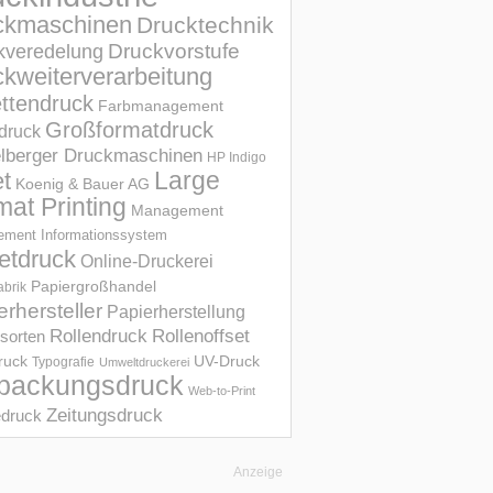
ckmaschinen
Drucktechnik
Druckvorstufe
kveredelung
kweiterverarbeitung
ettendruck
Farbmanagement
Großformatdruck
druck
elberger Druckmaschinen
HP Indigo
et
Large
Koenig & Bauer AG
mat Printing
Management
ment Informations­system
etdruck
Online-Druckerei
Papiergroßhandel
abrik
erhersteller
Papierherstellung
Rollendruck
Rollenoffset
sorten
UV-Druck
druck
Typografie
Umweltdruckerei
packungsdruck
Web-to-Print
Zeitungsdruck
druck
Anzeige