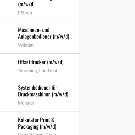
(m/w/d)
Föhren
Maschinen- und
Anlagenbediener (m/w/d)
Willstätt
Offsetdrucker (m/w/d)
Straubing, Landshut
Systembediener für
Druckmaschinen (m/w/d)
Münster
Kalkulator Print &
Packaging (m/w/d)