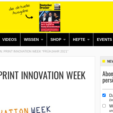
VIDEOS
WISSEN
SHOP
HEFTE
EVENTS
: PRINT INNOVATION WEEK “FRÜHJAHR 2021”
NE
 PRINT INNOVATION WEEK
Abon
pers
D
Dr
W
un