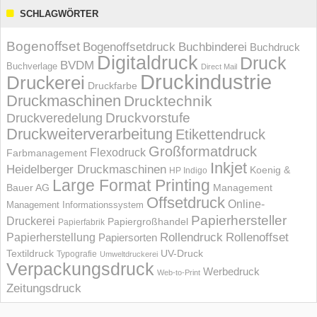
SCHLAGWÖRTER
Bogenoffset
Bogenoffsetdruck
Buchbinderei
Buchdruck
Digitaldruck
Druck
BVDM
Buchverlage
Direct Mail
Druckindustrie
Druckerei
Druckfarbe
Druckmaschinen
Drucktechnik
Druckvorstufe
Druckveredelung
Druckweiterverarbeitung
Etikettendruck
Großformatdruck
Flexodruck
Farbmanagement
Inkjet
Heidelberger Druckmaschinen
Koenig &
HP Indigo
Large Format Printing
Bauer AG
Management
Offsetdruck
Online-
Management Informations­system
Papierhersteller
Druckerei
Papiergroßhandel
Papierfabrik
Rollendruck
Rollenoffset
Papierherstellung
Papiersorten
UV-Druck
Textildruck
Typografie
Umweltdruckerei
Verpackungsdruck
Werbedruck
Web-to-Print
Zeitungsdruck