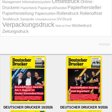
Offsetdruck
Online-
Management Informations­system
Papierhersteller
Druckerei
Papiergroßhandel
Papierfabrik
Rollendruck
Rollenoffset
Papierherstellung
Papiersorten
UV-Druck
Textildruck
Typografie
Umweltdruckerei
Verpackungsdruck
Werbedruck
Web-to-Print
Zeitungsdruck
Anzeige
DEUTSCHER DRUCKER 10/2026
DEUTSCHER DRUCKER 9/2026