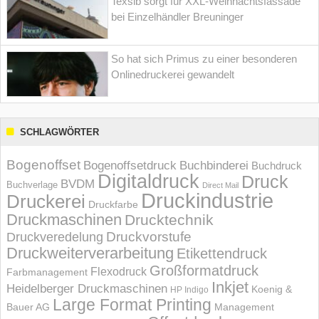
Texsib sorgt für XXL-Weihnachtsfassade
bei Einzelhändler Breuninger
So hat sich Primus zu einer besonderen
Onlinedruckerei gewandelt
SCHLAGWÖRTER
Bogenoffset
Bogenoffsetdruck
Buchbinderei
Buchdruck
Digitaldruck
Druck
BVDM
Buchverlage
Direct Mail
Druckindustrie
Druckerei
Druckfarbe
Druckmaschinen
Drucktechnik
Druckvorstufe
Druckveredelung
Druckweiterverarbeitung
Etikettendruck
Großformatdruck
Flexodruck
Farbmanagement
Inkjet
Heidelberger Druckmaschinen
Koenig &
HP Indigo
Large Format Printing
Bauer AG
Management