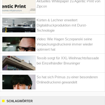
Aktuelles Whitepaper zu Agentic Print von
Zipcon
Kürten & Lechner erweitert
Digitaldruckproduktion mit Durst-
Technologie
Video: Wie Hagen Sczepanski seine
Verpackungsdruckerei immer wieder
optimiert hat
Texsib sorgt für XXL-Weihnachtsfassade
bei Einzelhändler Breuninger
So hat sich Primus zu einer besonderen
Onlinedruckerei gewandelt
SCHLAGWÖRTER