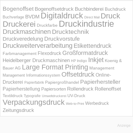
Bogenoffset
Bogenoffsetdruck
Buchbinderei
Buchdruck
Digitaldruck
Druck
BVDM
Buchverlage
Direct Mail
Druckindustrie
Druckerei
Druckfarbe
Druckmaschinen
Drucktechnik
Druckvorstufe
Druckveredelung
Druckweiterverarbeitung
Etikettendruck
Großformatdruck
Flexodruck
Farbmanagement
Inkjet
Heidelberger Druckmaschinen
Koenig &
HP Indigo
Large Format Printing
Bauer AG
Management
Offsetdruck
Online-
Management Informations­system
Papierhersteller
Druckerei
Papiergroßhandel
Papierfabrik
Rollendruck
Rollenoffset
Papierherstellung
Papiersorten
UV-Druck
Textildruck
Typografie
Umweltdruckerei
Verpackungsdruck
Werbedruck
Web-to-Print
Zeitungsdruck
Anzeige