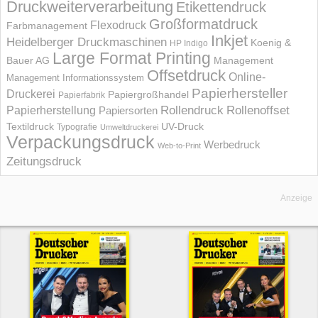
Druckweiterverarbeitung
Etikettendruck
Großformatdruck
Flexodruck
Farbmanagement
Inkjet
Heidelberger Druckmaschinen
Koenig &
HP Indigo
Large Format Printing
Bauer AG
Management
Offsetdruck
Online-
Management Informations­system
Papierhersteller
Druckerei
Papiergroßhandel
Papierfabrik
Rollendruck
Rollenoffset
Papierherstellung
Papiersorten
UV-Druck
Textildruck
Typografie
Umweltdruckerei
Verpackungsdruck
Werbedruck
Web-to-Print
Zeitungsdruck
Anzeige