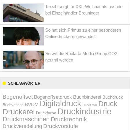
Texsib sorgt für XXL-Weihnachtsfassade
bei Einzelhändler Breuninger
So hat sich Primus zu einer besonderen
Onlinedruckerei gewandelt
So will die Roularta Media Group CO2-
neutral werden
SCHLAGWÖRTER
Bogenoffset
Bogenoffsetdruck
Buchbinderei
Buchdruck
Digitaldruck
Druck
BVDM
Buchverlage
Direct Mail
Druckindustrie
Druckerei
Druckfarbe
Druckmaschinen
Drucktechnik
Druckvorstufe
Druckveredelung