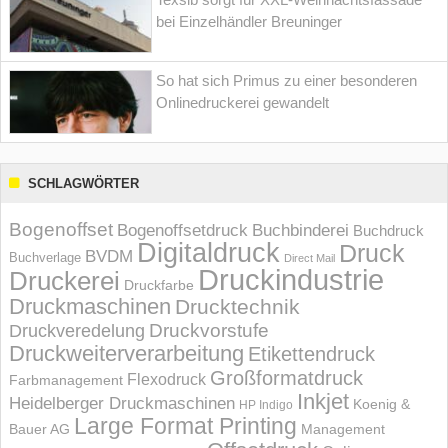
bei Einzelhändler Breuninger
So hat sich Primus zu einer besonderen
Onlinedruckerei gewandelt
SCHLAGWÖRTER
Bogenoffset
Bogenoffsetdruck
Buchbinderei
Buchdruck
Digitaldruck
Druck
BVDM
Buchverlage
Direct Mail
Druckindustrie
Druckerei
Druckfarbe
Druckmaschinen
Drucktechnik
Druckvorstufe
Druckveredelung
Druckweiterverarbeitung
Etikettendruck
Großformatdruck
Flexodruck
Farbmanagement
Inkjet
Heidelberger Druckmaschinen
Koenig &
HP Indigo
Large Format Printing
Bauer AG
Management