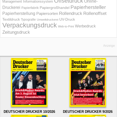
Offsetdruck
Online-
Management Informations­system
Papierhersteller
Druckerei
Papiergroßhandel
Papierfabrik
Rollendruck
Rollenoffset
Papierherstellung
Papiersorten
UV-Druck
Textildruck
Typografie
Umweltdruckerei
Verpackungsdruck
Werbedruck
Web-to-Print
Zeitungsdruck
Anzeige
DEUTSCHER DRUCKER 10/2026
DEUTSCHER DRUCKER 9/2026