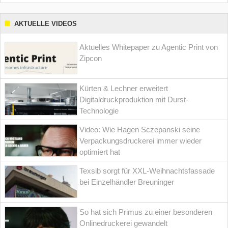
AKTUELLE VIDEOS
Aktuelles Whitepaper zu Agentic Print von
Zipcon
Kürten & Lechner erweitert
Digitaldruckproduktion mit Durst-
Technologie
Video: Wie Hagen Sczepanski seine
Verpackungsdruckerei immer wieder
optimiert hat
Texsib sorgt für XXL-Weihnachtsfassade
bei Einzelhändler Breuninger
So hat sich Primus zu einer besonderen
Onlinedruckerei gewandelt