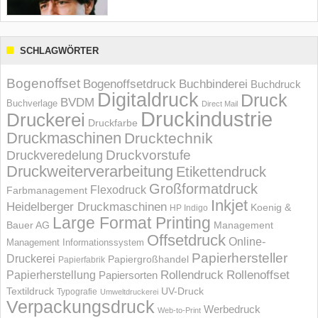
SCHLAGWÖRTER
Bogenoffset
Bogenoffsetdruck
Buchbinderei
Buchdruck
Digitaldruck
Druck
BVDM
Buchverlage
Direct Mail
Druckindustrie
Druckerei
Druckfarbe
Druckmaschinen
Drucktechnik
Druckvorstufe
Druckveredelung
Druckweiterverarbeitung
Etikettendruck
Großformatdruck
Flexodruck
Farbmanagement
Inkjet
Heidelberger Druckmaschinen
Koenig &
HP Indigo
Large Format Printing
Bauer AG
Management
Offsetdruck
Online-
Management Informations­system
Papierhersteller
Druckerei
Papiergroßhandel
Papierfabrik
Rollendruck
Rollenoffset
Papierherstellung
Papiersorten
UV-Druck
Textildruck
Typografie
Umweltdruckerei
Verpackungsdruck
Werbedruck
Web-to-Print