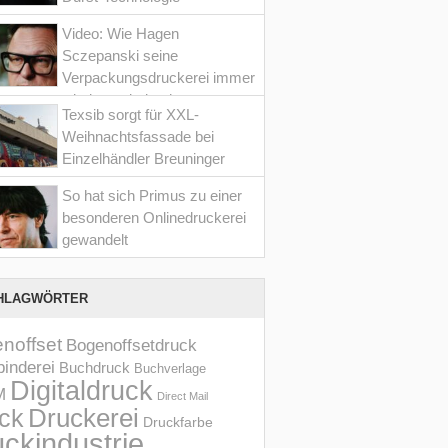
Video: Wie Hagen
Sczepanski seine
Verpackungsdruckerei immer
wieder optimiert hat
Texsib sorgt für XXL-
Weihnachtsfassade bei
Einzelhändler Breuninger
So hat sich Primus zu einer
besonderen Onlinedruckerei
gewandelt
HLAGWÖRTER
noffset
Bogenoffsetdruck
inderei
Buchdruck
Buchverlage
Digitaldruck
M
Direct Mail
Druckerei
ck
Druckfarbe
ckindustrie