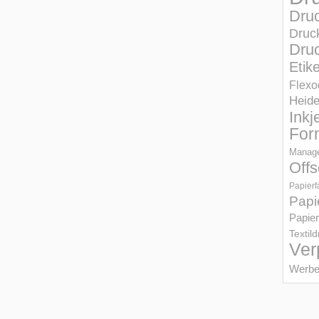
Dru
Druc
Druc
Etik
Flexo
Heid
Inkj
For
Manage
Offs
Papierf
Papi
Papier
Textil
Ver
Werbe