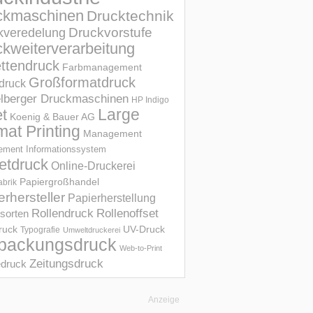
ckmaschinen
Drucktechnik
Druckvorstufe
kveredelung
kweiterverarbeitung
ettendruck
Farbmanagement
Großformatdruck
druck
elberger Druckmaschinen
HP Indigo
et
Large
Koenig & Bauer AG
mat Printing
Management
ment Informations­system
etdruck
Online-Druckerei
Papiergroßhandel
abrik
erhersteller
Papierherstellung
Rollendruck
Rollenoffset
sorten
UV-Druck
druck
Typografie
Umweltdruckerei
packungsdruck
Web-to-Print
Zeitungsdruck
druck
Anzeige