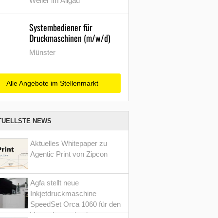
Weiler im Allgäu
Systembediener für
Druckmaschinen (m/w/d)
Münster
Alle Angebote im Stellenmarkt
TUELLSTE NEWS
Aktuelles Whitepaper zu
Agentic Print von Zipcon
Agfa stellt neue
Inkjetdruckmaschine
SpeedSet Orca 1060 für den
Verpackungsdruck vor