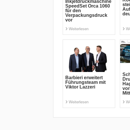
Inkjetdruckmaschine
ste
SpeedSet Orca 1060
Auf
für den
deu
Verpackungsdruck
vor
Weiterlesen
We
Sch
Barbieri erweitert
Dr
Führungsteam mit
Ha
Viktor Lazzeri
vor
Mit
Weiterlesen
We