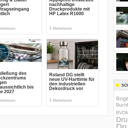
igert
nachhaltige
tragseingang
Druckprodukte mit
tlich
HP Latex R1000
iterlesen
Weiterlesen
ließung des
Roland DG stellt
uckzentrums
neue UV-Harttinte für
gen
den industriellen
SC
aussichtlich bis
Dekordruck vor
te 2027
Boge
iterlesen
Weiterlesen
Buchb
BVD
Dru
Dru