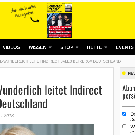
VIDEOS
WISSEN
SHOP
HEFTE
EVENTS
L-WUNDERLICH LEITET INDIRECT SALES BEI XEROX DEUTSCHLAND
NE
underlich leitet Indirect
Abon
pers
Deutschland
D
er 2018
Dr
W
un