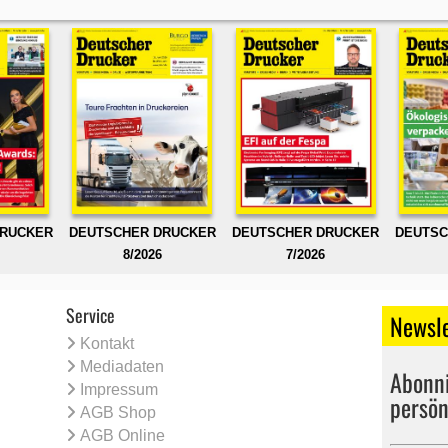
DRUCKER
DEUTSCHER DRUCKER
DEUTSCHER DRUCKER
DEUTSC
8/2026
7/2026
Service
Newsle
Kontakt
Mediadaten
Abonni
Impressum
persön
AGB Shop
AGB Online