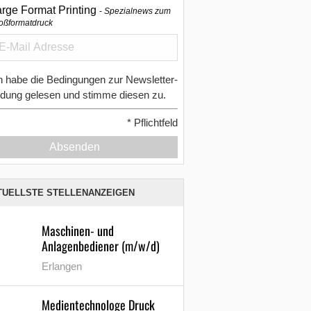
arge Format Printing
Spezialnews zum
oßformatdruck
h habe die Bedingungen zur Newsletter-
dung gelesen und stimme diesen zu.
*
Pflichtfeld
Absenden
TUELLSTE STELLENANZEIGEN
Maschinen- und
Anlagenbediener (m/w/d)
Erlangen
Medientechnologe Druck