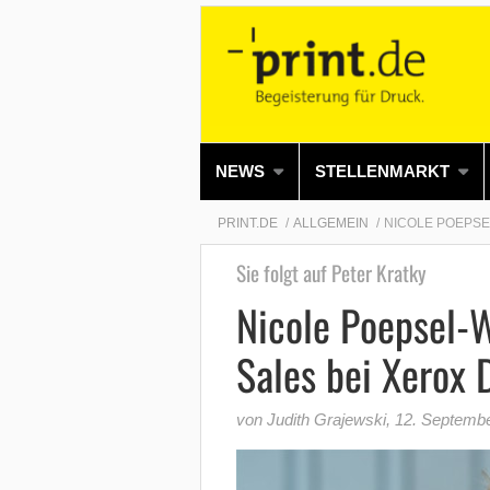
NEWS
STELLENMARKT
PRINT.DE
ALLGEMEIN
NICOLE POEPSE
Sie folgt auf Peter Kratky
Nicole Poepsel-W
Sales bei Xerox 
von Judith Grajewski
,
12. Septemb