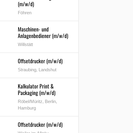
(m/w/d)
Föhren
Maschinen- und
Anlagenbediener (m/w/d)
Willstätt
Offsetdrucker (m/w/d)
Straubing, Landshut
Kalkulator Print &
Packaging (m/w/d)
Röbel/Müritz, Berlin,
Hamburg
Offsetdrucker (m/w/d)