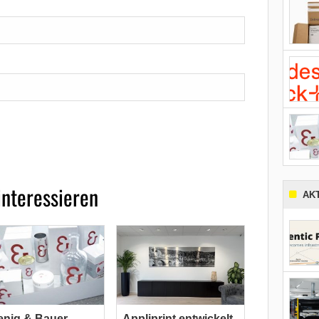
interessieren
AK
nig & Bauer
Appliprint entwickelt