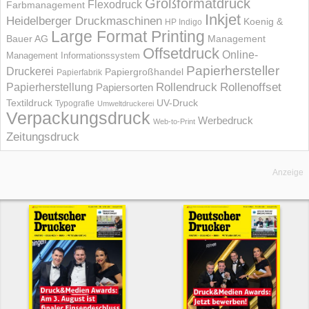
Großformatdruck
Flexodruck
Farbmanagement
Inkjet
Heidelberger Druckmaschinen
Koenig &
HP Indigo
Large Format Printing
Bauer AG
Management
Offsetdruck
Online-
Management Informations­system
Papierhersteller
Druckerei
Papiergroßhandel
Papierfabrik
Rollendruck
Rollenoffset
Papierherstellung
Papiersorten
UV-Druck
Textildruck
Typografie
Umweltdruckerei
Verpackungsdruck
Werbedruck
Web-to-Print
Zeitungsdruck
Anzeige