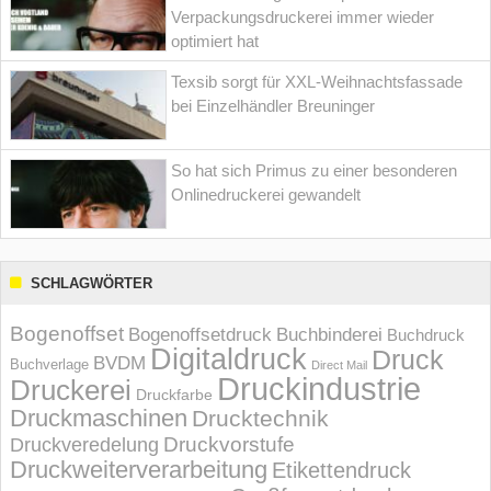
Verpackungsdruckerei immer wieder
optimiert hat
Texsib sorgt für XXL-Weihnachtsfassade
bei Einzelhändler Breuninger
So hat sich Primus zu einer besonderen
Onlinedruckerei gewandelt
SCHLAGWÖRTER
Bogenoffset
Bogenoffsetdruck
Buchbinderei
Buchdruck
Digitaldruck
Druck
BVDM
Buchverlage
Direct Mail
Druckindustrie
Druckerei
Druckfarbe
Druckmaschinen
Drucktechnik
Druckvorstufe
Druckveredelung
Druckweiterverarbeitung
Etikettendruck